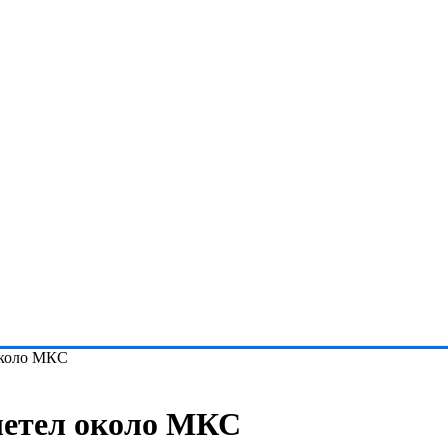
около МКС
етел около МКС