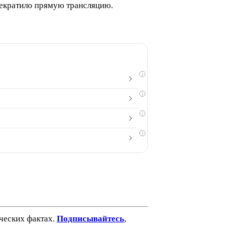
рекратило прямую трансляцию.
i
i
i
i
ических фактах.
Подписывайтесь
,