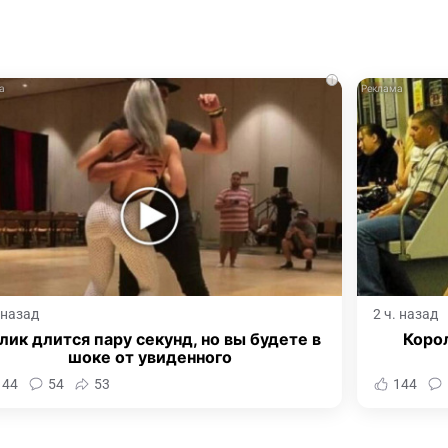
i
. назад
2 ч. назад
лик длится пару секунд, но вы будете в
Корол
шоке от увиденного
144
54
53
144