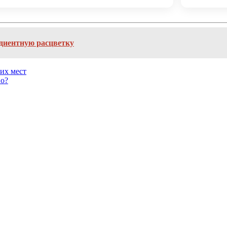
радиентную расцветку
их мест
но?