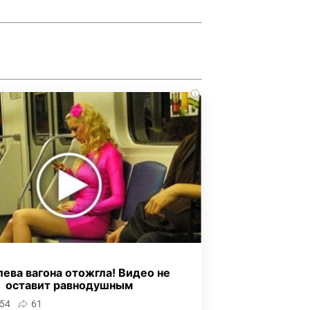
i
ева вагона отожгла! Видео не
оставит равнодушным
54
61