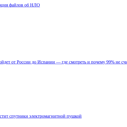
порция файлов об НЛО
ройдет от России до Испании — где смотреть и почему 99% не сч
пустит спутники электромагнитной пушкой