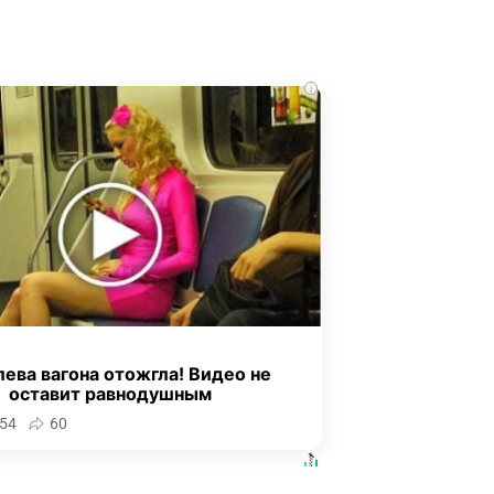
i
ева вагона отожгла! Видео не
оставит равнодушным
54
60