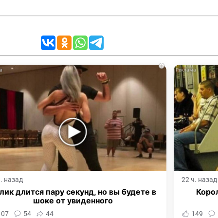
i
ч. назад
22 ч. назад
лик длится пару секунд, но вы будете в
Корол
шоке от увиденного
107
54
44
149