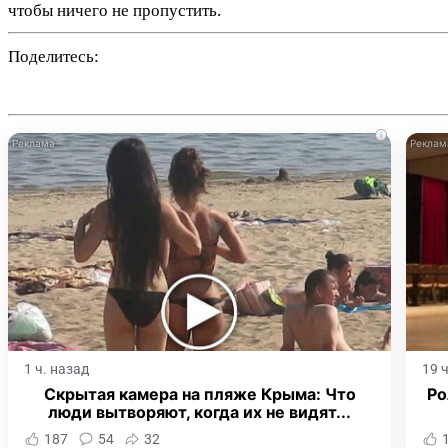
чтобы ничего не пропустить.
Поделитесь:
i
1 ч. назад
19 
Скрытая камера на пляже Крыма: Что
Ро
люди вытворяют, когда их не видят...
187
54
32