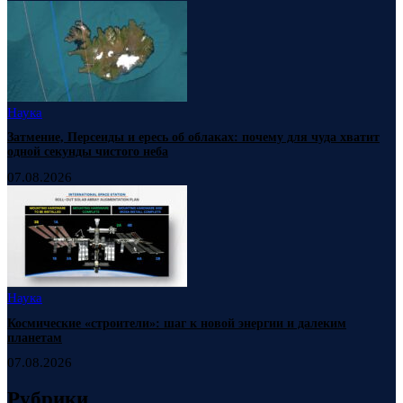
Наука
Затмение, Персеиды и ересь об облаках: почему для чуда хватит
одной секунды чистого неба
07.08.2026
Наука
Космические «строители»: шаг к новой энергии и далеким
планетам
07.08.2026
Рубрики