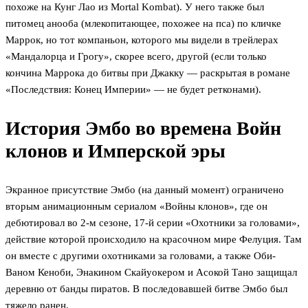
похоже на Кунг Лао из Mortal Kombat). У него также был
питомец анооба (млекопитающее, похожее на пса) по кличке
Маррок, но тот компаньон, которого мы видели в трейлерах
«Мандалорца и Грогу», скорее всего, другой (если только
кончина Маррока до битвы при Джакку — раскрытая в романе
«Последствия: Конец Империи» — не будет ретконами).
История Эмбо во времена Войн
клонов и Имперской эры
Экранное присутствие Эмбо (на данный момент) ограничено
вторым анимационным сериалом «Войны клонов», где он
дебютировал во 2-м сезоне, 17-й серии «Охотники за головами»,
действие которой происходило на красочном мире Фелуция. Там
он вместе с другими охотниками за головами, а также Оби-
Ваном Кеноби, Энакином Скайуокером и Асокой Тано защищал
деревню от банды пиратов. В последовавшей битве Эмбо был
тяжело ранен.