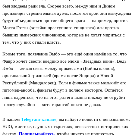
был злодеем ради зла. Скорее всего, между ним и Дином
произойдёт стремительная дуэль, после которой они вынуждены
будут объединиться против общего врага — например, против
Мотта Готты (хозяйки преступного синдиката) или против
бывших имперских чиновников, которые не хотят мириться с
тем, что у них отняли власть.
Кроме того, появление Эмбо — это ещё один намёк на то, что
Фавро хочет свести воедино все эпохи «Звёздных войн». Ведь
Эмбо — живая связь между приквелами (Войны клонов),
оригинальной трилогией (время после Эндора) и Новой
Республикой (Мандалорец). Если в фильме также мелькнёт его
питомец-анооба, фанаты будут в полном восторге. Остаётся
лишь надеяться, что на этот раз его шляпа никому не отрубит
голову случайно — хотя гарантий никто не давал.
В нашем
Telegram‑канале
, вы найдёте новости о непознанном,
НЛО, мистике, научных открытиях, неизвестных исторических
фактах.
Подписывайтесь
, чтобы ничего не пропустить.