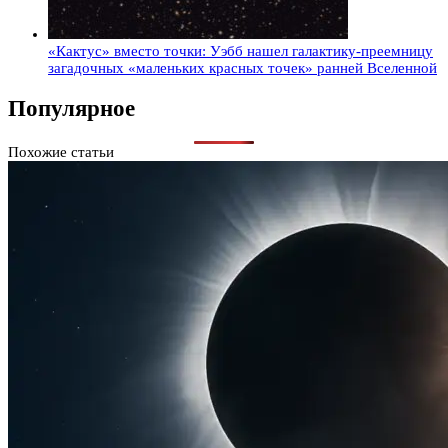
«Кактус» вместо точки: Уэбб нашел галактику-преемницу
загадочных «маленьких красных точек» ранней Вселенной
Популярное
Похожие статьи