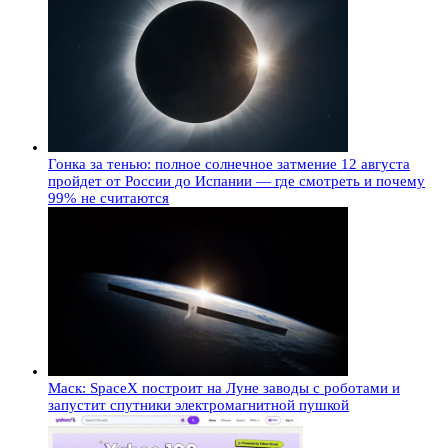
Гонка за тенью: полное солнечное затмение 12 августа
пройдет от России до Испании — где смотреть и почему
99% не считаются
Маск: SpaceX построит на Луне заводы с роботами и
запустит спутники электромагнитной пушкой