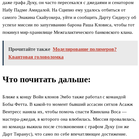
даже графа Дуку, он часто пересекался с джедаями и сенатором
Набу Падме Амидалой. На Сципио ему удалось отбиться от
самого Энакина Скайуокера, уйти и сообщить Дарту Сидиусу об
успехе миссии по запугиванию барона Раша Кловиса, чтобы тот
покинул мир-хранилище Межгалактического банковского клана.
Прочитайте также
Моделирование полимеров?
Квантовая головоломка
Что почитать дальше:
Ближе к концу Войн клонов Эмбо также работал с командой
Бобы Фетта. В какой-то момент бывший ассасин ситхов Асажж
Вентресс наняла их, чтобы помочь спасти Квинлана Воса —
мастера-джедая, в которого она влюбилась. Миссия провалилась,
но команда выжила после столкновения с графом Дуку (он же
Дарт Тиранус), что само по себе впечатляющее достижение.