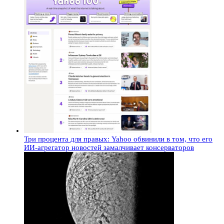
Три процента для правых: Yahoo обвинили в том, что его
ИИ-агрегатор новостей замалчивает консерваторов