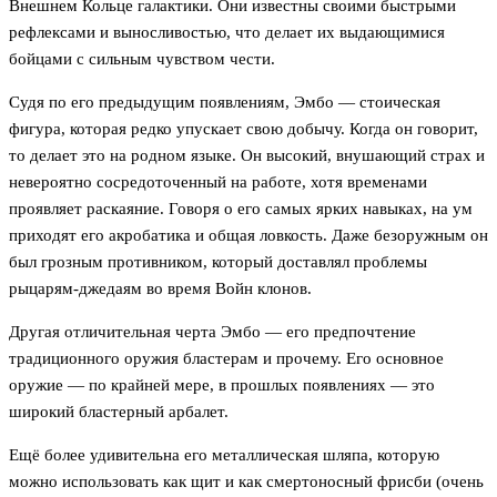
Внешнем Кольце галактики. Они известны своими быстрыми
рефлексами и выносливостью, что делает их выдающимися
бойцами с сильным чувством чести.
Судя по его предыдущим появлениям, Эмбо — стоическая
фигура, которая редко упускает свою добычу. Когда он говорит,
то делает это на родном языке. Он высокий, внушающий страх и
невероятно сосредоточенный на работе, хотя временами
проявляет раскаяние. Говоря о его самых ярких навыках, на ум
приходят его акробатика и общая ловкость. Даже безоружным он
был грозным противником, который доставлял проблемы
рыцарям-джедаям во время Войн клонов.
Другая отличительная черта Эмбо — его предпочтение
традиционного оружия бластерам и прочему. Его основное
оружие — по крайней мере, в прошлых появлениях — это
широкий бластерный арбалет.
Ещё более удивительна его металлическая шляпа, которую
можно использовать как щит и как смертоносный фрисби (очень