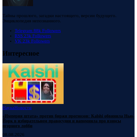
Тайны прошлого, загадки настоящего, версии будущего.
Энциклопедия непознанного.
Telegram
88k
Followers
RSS
23k
Followers
VK
23k
Followers
Интересное
Наука
Новости
«Империя штата» против биржи прогнозов: Kalshi обвинила Нью-
Йорк в избирательном правосудии и напомнила про взносы
игорного лобби
08.08.2026