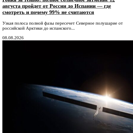
августа пройдет от России до Испании — где
смотреть и почему 99% не считаются
Узкая полоса полной фазы пересечет Северное полушарие от
российской Арктики до испанского...
08.08.2026