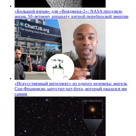
«Большой взрыв» для «Вояджера-2»: NASA продлило
жизнь 50-летнему аппарату хитрой переброской энергии
«Искусственный интеллект» из одного человека: житель
Сан-Франциско запустил чат-бота, который оказался им
самим