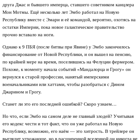
друга Джас и бывшего имперца, ставшего советником канцлера
Мон Мотмы. Ещё несколько лет Эмбо работал на Новую
Республику вместе с Эмари и её командой, вероятно, охотясь на
остатки Империи, пока новое галактическое правительство
прочно вставало на ноги.
Однако к 9 ПБЯ (после битвы при Явине) у Эмбо закончилось
финансирование от Новой Республики, и он вышел на пенсию,
по крайней мере на время, поселившись на Фелуции фермером.
Похоже, к моменту начала событий «Мандалорца и Грогу» он
вернулся к старой профессии, нанятый имперскими
военачальниками или хаттами, чтобы разобраться с Дином
Джарином и Грогу.
Станет ли это его последней ошибкой? Скоро узнаем…
Но что, если Эмбо на самом деле не главный злодей? Учитывая
его кодекс чести и тот факт, что он уже работал на Новую
Республику, возможно, его наём — это хитрость. В трейлере он
выглядит угрожающе, но в расширенной вселенной он никогда не