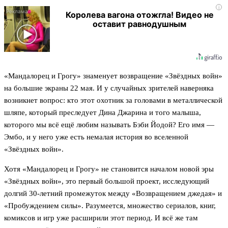
i
Королева вагона отожгла! Видео не
оставит равнодушным
«Мандалорец и Грогу» знаменует возвращение «Звёздных войн»
на большие экраны 22 мая. И у случайных зрителей наверняка
возникнет вопрос: кто этот охотник за головами в металлической
шляпе, который преследует Дина Джарина и того малыша,
которого мы всё ещё любим называть Бэби Йодой? Его имя —
Эмбо, и у него уже есть немалая история во вселенной
«Звёздных войн».
Хотя «Мандалорец и Грогу» не становится началом новой эры
«Звёздных войн», это первый большой проект, исследующий
долгий 30-летний промежуток между «Возвращением джедая» и
«Пробуждением силы». Разумеется, множество сериалов, книг,
комиксов и игр уже расширили этот период. И всё же там