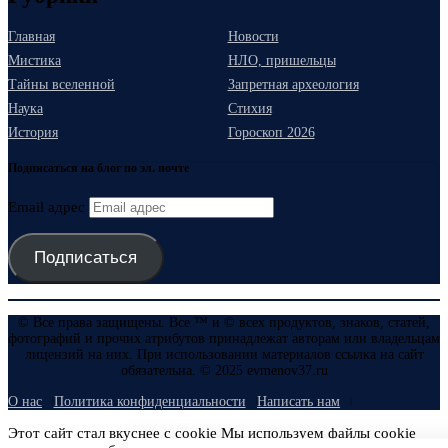
Главная
Новости
Мистика
НЛО, пришельцы
Тайны вселенной
Запретная археология
Наука
Стихия
История
Гороскоп 2026
Подписаться на блог по эл. почте
Email адрес
Подписаться
© Все права защищены. Все ™ и © всех продуктов, знаков, статей,
фотографий и прочих атрибутов принадлежат авторам или владельцам
лицензий на них. При использовании материалов ссылка на сайт
обязательна. © 2025 evmenov37.ru
О нас
Политика конфиденциальности
Написать нам
Этот сайт стал вкуснее с cookie Мы используем файлы cookie