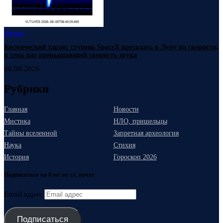
Наука
Космический таран: ступень SpaceX врезалась в Луну на скорости,
в семь раз превышающей скорость звука
06.08.2026
Рубрики
Главная
Новости
Мистика
НЛО, пришельцы
Тайны вселенной
Запретная археология
Наука
Стихия
История
Гороскоп 2026
Подписаться на блог по эл. почте
Email адрес
Подписаться