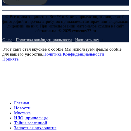
© Все права защищены. Все ™ и © всех продуктов, знаков, статей,
фотографий и прочих атрибутов принадлежат авторам или владельцам
лицензий на них. При использовании материалов ссылка на сайт
обязательна. © 2025 evmenov37.ru
О нас
Политика конфиденциальности
Написать нам
Этот сайт стал вкуснее с cookie Мы используем файлы cookie
для вашего удобства.
Политика Конфиденциальности
Принять
Главная
Новости
Мистика
НЛО, пришельцы
Тайны вселенной
Запретная археология