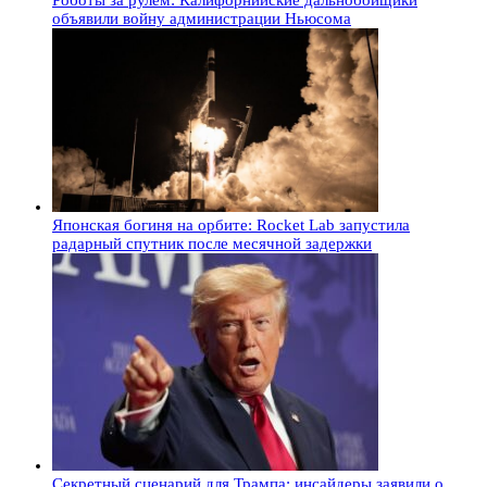
Роботы за рулём: Калифорнийские дальнобойщики
объявили войну администрации Ньюсома
Японская богиня на орбите: Rocket Lab запустила
радарный спутник после месячной задержки
Секретный сценарий для Трампа: инсайдеры заявили о