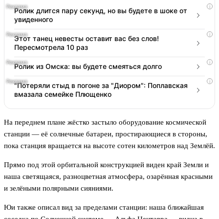
i
Ролик длится пару секунд, но вы будете в шоке от
увиденного
i
Этот танец невесты оставит вас без слов!
Пересмотрела 10 раз
i
Ролик из Омска: вы будете смеяться долго
i
"Потеряли стыд в погоне за "Диором": Поплавская
вмазала семейке Плющенко
На переднем плане жёстко застыло оборудование космической
станции — её солнечные батареи, простирающиеся в стороны,
пока станция вращается на высоте сотен километров над Землёй.
Прямо под этой орбитальной конструкцией виден край Земли и
наша светящаяся, разноцветная атмосфера, озарённая красными
и зелёными полярными сияниями.
Юи также описал вид за пределами станции: наша ближайшая