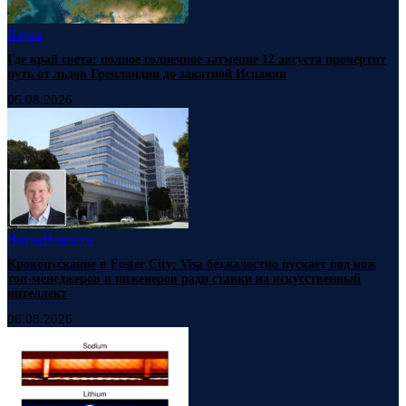
Наука
Где край света: полное солнечное затмение 12 августа прочертит
путь от льдов Гренландии до закатной Испании
06.08.2026
Наука
Новости
Кровопускание в Foster City: Visa безжалостно пускает под нож
топ-менеджеров и инженеров ради ставки на искусственный
интеллект
06.08.2026