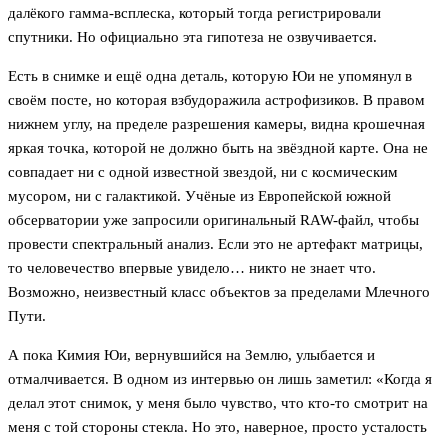
далёкого гамма-всплеска, который тогда регистрировали
спутники. Но официально эта гипотеза не озвучивается.
Есть в снимке и ещё одна деталь, которую Юи не упомянул в
своём посте, но которая взбудоражила астрофизиков. В правом
нижнем углу, на пределе разрешения камеры, видна крошечная
яркая точка, которой не должно быть на звёздной карте. Она не
совпадает ни с одной известной звездой, ни с космическим
мусором, ни с галактикой. Учёные из Европейской южной
обсерватории уже запросили оригинальный RAW-файл, чтобы
провести спектральный анализ. Если это не артефакт матрицы,
то человечество впервые увидело… никто не знает что.
Возможно, неизвестный класс объектов за пределами Млечного
Пути.
А пока Кимия Юи, вернувшийся на Землю, улыбается и
отмалчивается. В одном из интервью он лишь заметил: «Когда я
делал этот снимок, у меня было чувство, что кто-то смотрит на
меня с той стороны стекла. Но это, наверное, просто усталость