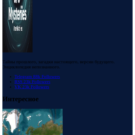
Тайны прошлого, загадки настоящего, версии будущего.
Энциклопедия непознанного.
Telegram
88k
Followers
RSS
23k
Followers
VK
23k
Followers
Интересное