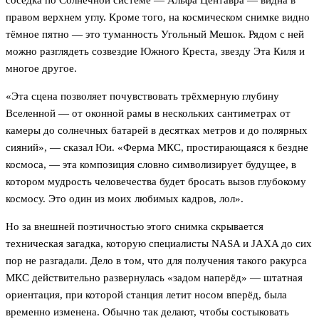
соседка по Солнечной системе — Альфа Центавра — видна в
правом верхнем углу. Кроме того, на космическом снимке видно
тёмное пятно — это туманность Угольный Мешок. Рядом с ней
можно разглядеть созвездие Южного Креста, звезду Эта Киля и
многое другое.
«Эта сцена позволяет почувствовать трёхмерную глубину
Вселенной — от оконной рамы в нескольких сантиметрах от
камеры до солнечных батарей в десятках метров и до полярных
сияний», — сказал Юи. «Ферма МКС, простирающаяся к бездне
космоса, — эта композиция словно символизирует будущее, в
котором мудрость человечества будет бросать вызов глубокому
космосу. Это один из моих любимых кадров, лол».
Но за внешней поэтичностью этого снимка скрывается
техническая загадка, которую специалисты NASA и JAXA до сих
пор не разгадали. Дело в том, что для получения такого ракурса
МКС действительно развернулась «задом наперёд» — штатная
ориентация, при которой станция летит носом вперёд, была
временно изменена. Обычно так делают, чтобы состыковать