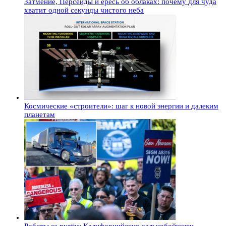
Затмение, Персеиды и ересь об облаках: почему для чуда
хватит одной секунды чистого неба
Космические «строители»: шаг к новой энергии и далеким
планетам