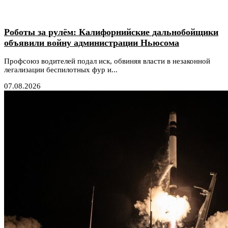
Роботы за рулём: Калифорнийские дальнобойщики
объявили войну администрации Ньюсома
Профсоюз водителей подал иск, обвиняя власти в незаконной
легализации беспилотных фур и...
07.08.2026