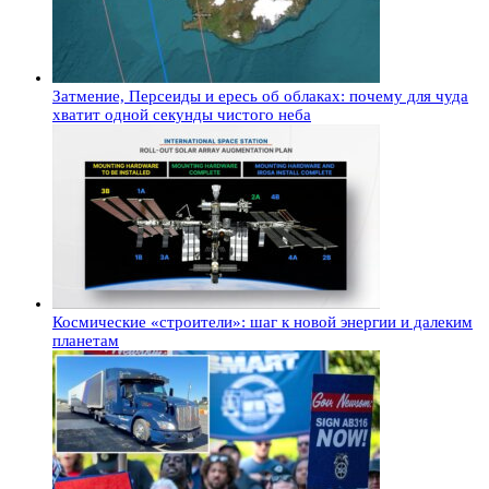
Затмение, Персеиды и ересь об облаках: почему для чуда
хватит одной секунды чистого неба
Космические «строители»: шаг к новой энергии и далеким
планетам