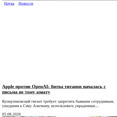
Наука
Новости
Apple против OpenAI: битва титанов началась с
письма не тому азиату
Купертиновский гигант требует запретить бывшим сотрудникам,
ушедшим к Сэму Альтману, использовать украденные...
05.08.2026