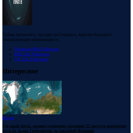
Тайны прошлого, загадки настоящего, версии будущего.
Энциклопедия непознанного.
Telegram
88k
Followers
RSS
23k
Followers
VK
23k
Followers
Интересное
Наука
Где край света: полное солнечное затмение 12 августа прочертит
путь от льдов Гренландии до закатной Испании