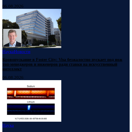
06.08.2026
Наука
Новости
Кровопускание в Foster City: Visa безжалостно пускает под нож
топ-менеджеров и инженеров ради ставки на искусственный
интеллект
06.08.2026
Наука