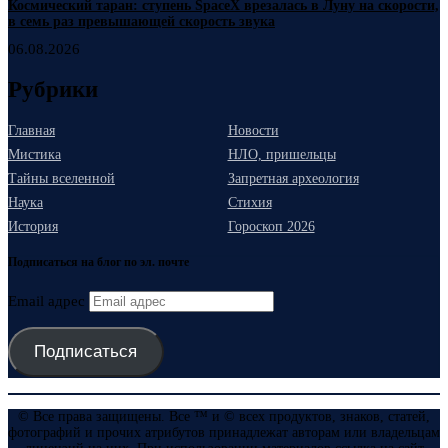
Космический таран: ступень SpaceX врезалась в Луну на скорости,
в семь раз превышающей скорость звука
06.08.2026
Рубрики
Главная
Новости
Мистика
НЛО, пришельцы
Тайны вселенной
Запретная археология
Наука
Стихия
История
Гороскоп 2026
Подписаться на блог по эл. почте
Email адрес
Подписаться
© Все права защищены. Все ™ и © всех продуктов, знаков, статей,
фотографий и прочих атрибутов принадлежат авторам или владельцам