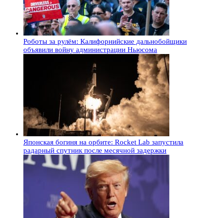
Роботы за рулём: Калифорнийские дальнобойщики
объявили войну администрации Ньюсома
Японская богиня на орбите: Rocket Lab запустила
радарный спутник после месячной задержки