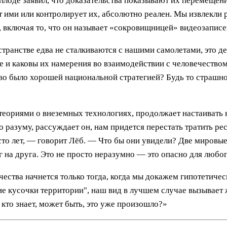
ллоде заявил, что доказательства показывают их перемещен
т ими или контролирует их, абсолютно реален. Мы извлекли 
, включая то, что он называет «сокровищницей» видеозапис
странстве едва не сталкиваются с нашими самолетами, это д
е и каковы их намерения во взаимодействии с человечеством
во было хорошей национальной стратегией? Будь то страшно, в
еориями о внеземных технологиях, продолжает настаивать н
о разуму, рассуждает он, нам придется перестать тратить р
 сто лет, — говорит Лёб. — Что бы они увидели? Две мировы
 на друга. Это не просто неразумно — это опасно для любог
ества начнется только тогда, когда мы докажем гипотетиче
ие кусочки территории", наш вид в лучшем случае вызывает
кто знает, может быть, это уже произошло?»