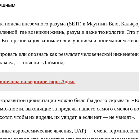
душным
а поиска внеземного разума (SETI) в Маунтин-Вью, Калифор
еленной, где возникли жизнь, разум и даже технологии. Это 
 Его организация занимается изучением и пониманием жизни
ировать или опознать как результат человеческой инженери
 такое», — пояснил Даймонд.
ришельца на вершине горы Адамс
коразвитой цивилизации можно было бы долго скрывать. «Ес
зможности, выходящие за пределы нашего самого смелого во
хотят, чтобы их видели, их увидят, а если нет — не увидят».
нные аэрокосмические явления, UAP) — смена терминологии