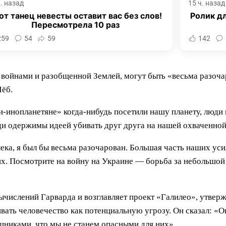
ч. назад
15 ч. назад
от танец невесты оставит вас без слов!
Ролик дл
Пересмотрела 10 раз
259
54
59
142
 войнами и разобщенной Землей, могут быть «весьма разо
Лёб.
инопланетяне» когда-нибудь посетили нашу планету, люди и
ди одержимы идеей убивать друг друга на нашей охваченной
лека, я был бы весьма разочарован. Большая часть наших ус
х. Посмотрите на войну на Украине — борьба за небольшой 
числений Гарварда и возглавляет проект «Галилео», утвержд
вать человечество как потенциальную угрозу. Он сказал: «О
ищниками, что мы не станем опасными для них».