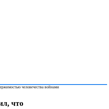
одержимостью человечества войнами
ил, что