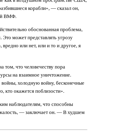
ие как в воздушном пространстве США,
разбившиеся корабли», — сказал он,
ей ВМФ.
ействительно обоснованная проблема,
. Это может представлять угрозу
редно или нет, или и то и другое, я
а том, что человечеству пора
есурсы на взаимное уничтожение.
е войны, холодную войну, бесконечные
о, кто окажется поблизости».
ским наблюдателям, что способны
 жалость, — заключает он. — В худшем