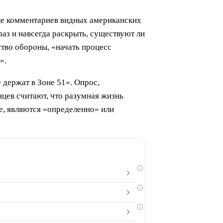
ле комментариев видных американских
аз и навсегда раскрыть, существуют ли
тво обороны, «начать процесс
».
 держат в Зоне 51». Опрос,
нцев считают, что разумная жизнь
е, являются «определенно» или
i
i
i