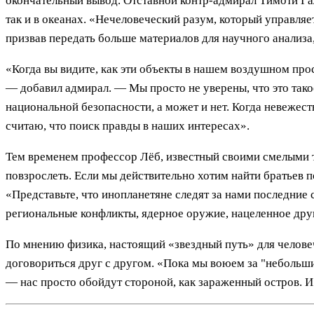
окончательный вывод. Отставной контр-адмирал Тимоти Га
так и в океанах. «Нечеловеческий разум, который управляе
призвав передать больше материалов для научного анализа
«Когда вы видите, как эти объекты в нашем воздушном про
— добавил адмирал. — Мы просто не уверены, что это тако
национальной безопасности, а может и нет. Когда невежест
считаю, что поиск правды в наших интересах».
Тем временем профессор Лёб, известный своими смелыми т
повзрослеть. Если мы действительно хотим найти братьев п
«Представьте, что инопланетяне следят за нами последние
региональные конфликты, ядерное оружие, нацеленное друг
По мнению физика, настоящий «звездный путь» для человеч
договориться друг с другом. «Пока мы воюем за "небольш
— нас просто обойдут стороной, как зараженный остров. И 