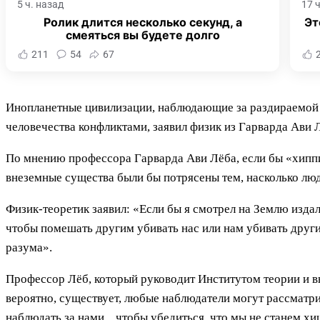
5 ч. назад
17 
Ролик длится несколько секунд, а
Эт
смеяться вы будете долго
211
54
67
Инопланетные цивилизации, наблюдающие за раздираемой
человечества конфликтами, заявил физик из Гарварда Ави 
По мнению профессора Гарварда Ави Лёба, если бы «хиппи-
внеземные существа были бы потрясены тем, насколько лю
Физик-теоретик заявил: «Если бы я смотрел на Землю изда
чтобы помешать другим убивать нас или нам убивать други
разума».
Профессор Лёб, который руководит Институтом теории и вы
вероятно, существует, любые наблюдатели могут рассматри
наблюдать за нами... чтобы убедиться, что мы не станем х