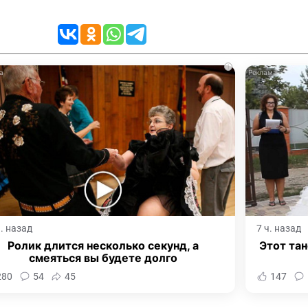
i
ч. назад
7 ч. назад
Ролик длится несколько секунд, а
Этот тан
смеяться вы будете долго
280
54
45
147