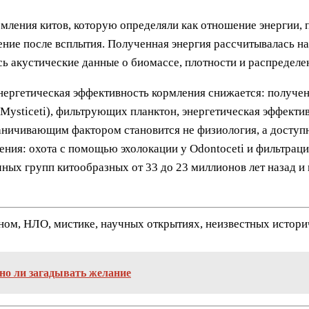
мления китов, которую определяли как отношение энергии,
ение после всплытия. Полученная энергия рассчитывалась на
ь акустические данные о биомассе, плотности и распределе
 энергетическая эффективность кормления снижается: получе
(Mysticeti), фильтрующих планктон, энергетическая эффекти
аничивающим фактором становится не физиология, а доступн
ния: охота с помощью эхолокации у Odontoceti и фильтраци
ных групп китообразных от 33 до 23 миллионов лет назад 
нном, НЛО, мистике, научных открытиях, неизвестных истор
жно ли загадывать желание