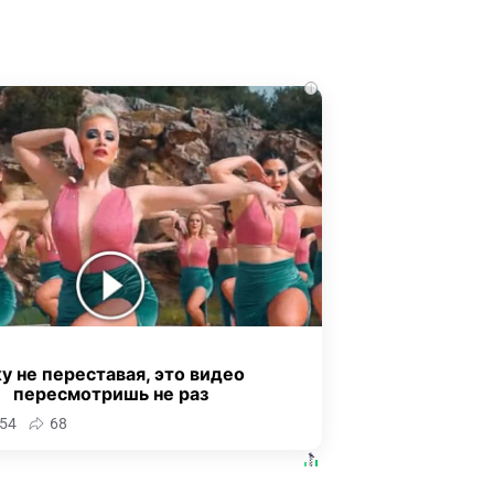
i
у не переставая, это видео
пересмотришь не раз
54
68