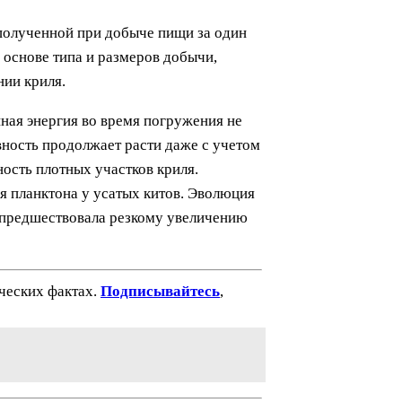
 полученной при добыче пищи за один
 основе типа и размеров добычи,
нии криля.
нная энергия во время погружения не
вность продолжает расти даже с учетом
ость плотных участков криля.
я планктона у усатых китов. Эволюция
и предшествовала резкому увеличению
ических фактах.
Подписывайтесь
,