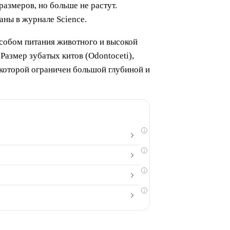
азмеров, но больше не растут.
аны в журнале Science.
особом питания животного и высокой
азмер зубатых китов (Odontoceti),
к которой ограничен большой глубиной и
i
i
i
i