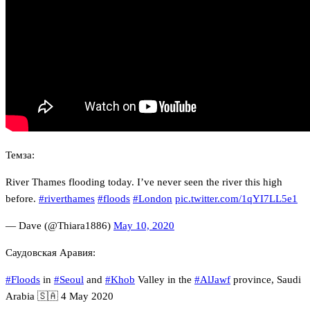
Темза:
River Thames flooding today. I’ve never seen the river this high
before.
#riverthames
#floods
#London
pic.twitter.com/1qYI7LL5e1
— Dave (@Thiara1886)
May 10, 2020
Саудовская Аравия:
#Floods
in
#Seoul
and
#Khob
Valley in the
#AlJawf
province, Saudi
Arabia 🇸🇦 4 May 2020