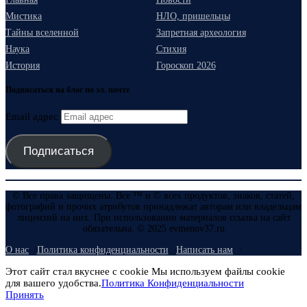
Мистика
НЛО, пришельцы
Тайны вселенной
Запретная археология
Наука
Стихия
История
Гороскоп 2026
Подписаться на блог по эл. почте
Email адрес
Подписаться
© Все права защищены. Все ™ и © всех продуктов, знаков, статей,
фотографий и прочих атрибутов принадлежат авторам или владельцам
лицензий на них. При использовании материалов ссылка на сайт
обязательна. © 2025 evmenov37.ru
О нас
Политика конфиденциальности
Написать нам
Этот сайт стал вкуснее с cookie Мы используем файлы cookie
для вашего удобства.
Политика Конфиденциальности
Принять