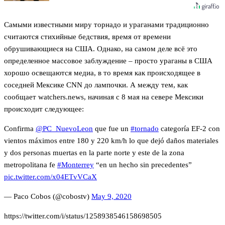
Самыми известными миру торнадо и ураганами традиционно
считаются стихийные бедствия, время от времени
обрушивающиеся на США. Однако, на самом деле всё это
определенное массовое заблуждение – просто ураганы в США
хорошо освещаются медиа, в то время как происходящее в
соседней Мексике CNN до лампочки. А между тем, как
сообщает watchers.news, начиная с 8 мая на севере Мексики
происходит следующее:
Confirma
@PC_NuevoLeon
que fue un
#tornado
categoría EF-2 con
vientos máximos entre 180 y 220 km/h lo que dejó daños materiales
y dos personas muertas en la parte norte y este de la zona
metropolitana fe
#Monterrey
“en un hecho sin precedentes”
pic.twitter.com/x04ETvVCaX
— Paco Cobos (@cobostv)
May 9, 2020
https://twitter.com/i/status/1258938546158698505