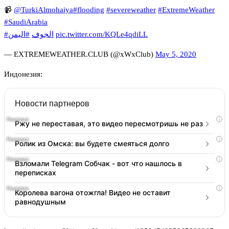
📹
@TurkiAlmohaiya
#flooding
#severeweather
#ExtremeWeather
#SaudiArabia
#اليمن
#الجوف
pic.twitter.com/KQLe4qdiLL
— EXTREMEWEATHER.CLUB (@xWxClub)
May 5, 2020
Индонезия:
Новости партнеров
i
Ржу не переставая, это видео пересмотришь не раз
i
Ролик из Омска: вы будете смеяться долго
i
Взломали Telegram Собчак - вот что нашлось в
переписках
i
Королева вагона отожгла! Видео не оставит
равнодушным