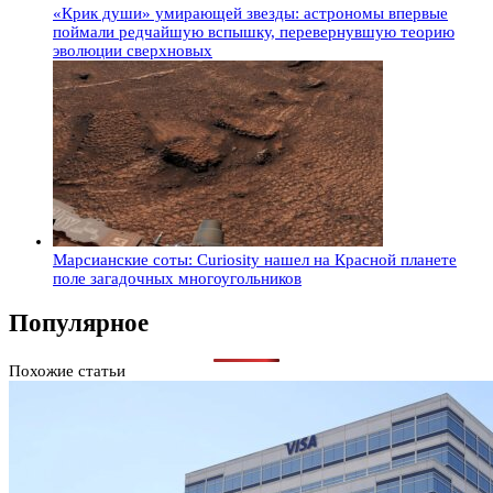
«Крик души» умирающей звезды: астрономы впервые
поймали редчайшую вспышку, перевернувшую теорию
эволюции сверхновых
Марсианские соты: Curiosity нашел на Красной планете
поле загадочных многоугольников
Популярное
Похожие статьи