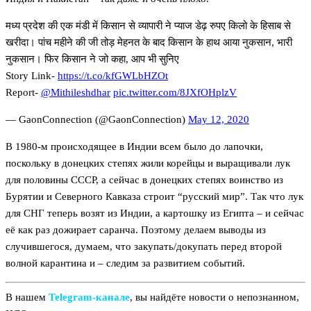
मध्य प्रदेश की एक मंडी में किसान से व्यापारी ने प्याज डेढ़ रुपए किलो के हिसाब से
खरीदा। पांच महीने की जी तोड़ मेहनत के बाद किसान के हाथ आया नुकसान, भारी
नुकसान। फिर किसान ने जो कहा, आप भी सुनिए
Story Link-
https://t.co/kfGWLbHZOt
Report-
@Mithileshdhar
pic.twitter.com/8JXfOHplzV
— GaonConnection (@GaonConnection)
May 12, 2020
В 1980-м происходящее в Индии всем было до лапочки,
поскольку в донецких степях жили корейцы и выращивали лук
для половины СССР, а сейчас в донецких степях воинство из
Бурятии и Северного Кавказа строит “русский мир”. Так что лук
для СНГ теперь возят из Индии, а картошку из Египта – и сейчас
её как раз дожирает саранча. Поэтому делаем выводы из
случившегося, думаем, что закупать/докупать перед второй
волной карантина и – следим за развитием событий.
В нашем
Telegram‑канале
, вы найдёте новости о непознанном,