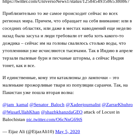
https://twitter.com/UniversoNews1/status/1258454935865380867
Приблизительно то же самое происходит сейчас во всех
регионах мира. Причем, что обращает на себя внимание: или в
соседних областях, или даже в местах наводнений еще неделю
назад была засуха и люди требовали от неба хоть какого-то
дождика – сейчас им на головы свалилось столько воды, что
утопленники уже исчисляются тысячами. Так в Индию в апреле
терзали пылевые бури и песчаные штормы, а сейчас Индия
тонет, как и все.
И единственные, кому эти катаклизмы до лампочки – это
маленькие прожорливые твари из популяции саранчи. Так, на
Пакистан уже пошла вторая волна:
@jam_kamal
@Senator_Baloch
@Xadeejournalist
@ZarrarKhuhro
@WusatUllahKhan
@shazbkhanzdaGEO
attack of Locust in
Balochistan
pic.twitter.com/O6cNnG69tS
— Eijaz Ali (@EijazAli10)
May 5, 2020