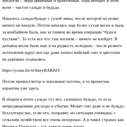
читатели – люди циничные и практичные. Наш интерес в этом
всем – чистое сальдо и будьдо.
Началось сальдо/бульдо с сухой зимы, после которой на полях
ничего не взошло. Потом началась еще более сухая весна и пыль
за комбайном была, как за танком во время операции “буря в
пустыне”. То есть все что там посеяли – ничего не взойдет. В
добавок весна была еще и на редкость холодная – после резкого
потепления вдруг кое-где даже пошел майский снег и цветочки
на деревьях осыпались.
https://youtu.be/xOmeyRAR0dY
Потом пришел ветер и локальные потопы, в то время как
карантин уже здесь.
В общем в итоге сальдо тут нет, сплошное бульдо, то есть
непредвиденные расходы и убытки. Может оно даже и не бульдо,
бухгалтеры нас, если что, поправят, но ситуация очевидна: с
сельским хозяйством все очень нехорошо. А в таких странах как
Индия и Пакистан – так даже и очень плохо.