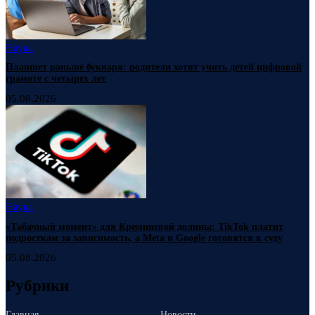
Наука
Планшет раньше букваря: родители хотят учить детей цифровой
грамоте с четырех лет
05.08.2026
Наука
«Табачный момент» для Кремниевой долины: TikTok платит
подросткам за зависимость, а Meta и Google готовятся к суду
05.08.2026
Рубрики
Главная
Новости