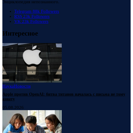
Энциклопедия непознанного.
Telegram
88k
Followers
RSS
23k
Followers
VK
23k
Followers
Интересное
Наука
Новости
Apple против OpenAI: битва титанов началась с письма не тому
азиату
05.08.2026