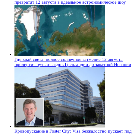
превратят 12 августа в идеальное астрономическое шоу
Где край света: полное солнечное затмение 12 августа
прочертит путь от льдов Гренландии до закатной Испании
Кровопускание в Foster City: Visa безжалостно пускает под