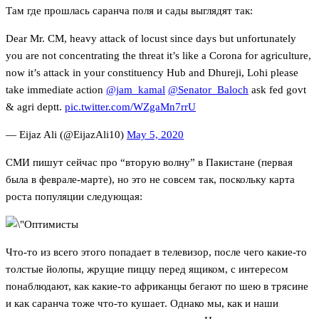
Там где прошлась саранча поля и сады выглядят так:
Dear Mr. CM, heavy attack of locust since days but unfortunately
you are not concentrating the threat it’s like a Corona for agriculture,
now it’s attack in your constituency Hub and Dhureji, Lohi please
take immediate action
@jam_kamal
@Senator_Baloch
ask fed govt
& agri deptt.
pic.twitter.com/WZgaMn7rrU
— Eijaz Ali (@EijazAli10)
May 5, 2020
СМИ пишут сейчас про “вторую волну” в Пакистане (первая
была в феврале-марте), но это не совсем так, поскольку карта
роста популяции следующая:
Что-то из всего этого попадает в телевизор, после чего какие-то
толстые йолопы, жрущие пиццу перед ящиком, с интересом
понаблюдают, как какие-то африканцы бегают по шею в трясине
и как саранча тоже что-то кушает. Однако мы, как и наши