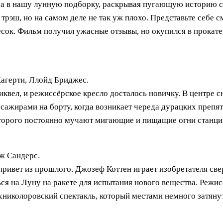
ра в нашу лунную подборку, раскрывая пугающую историю 
й трэш, но на самом деле не так уж плохо. Представьте себе
ок. Фильм получил ужасные отзывы, но окупился в прокате
Хагерти, Ллойд Бриджес.
иквел, и режиссёрское кресло досталось новичку. В центре 
ассажирами на борту, когда возникает череда дурацких преп
оторого постоянно мучают мигающие и пищащие огни станци
ж Сандерс.
ривет из прошлого. Джозеф Коттен играет изобретателя св
ся на Луну на ракете для испытания нового вещества. Режи
николоровский спектакль, который местами немного затянут,