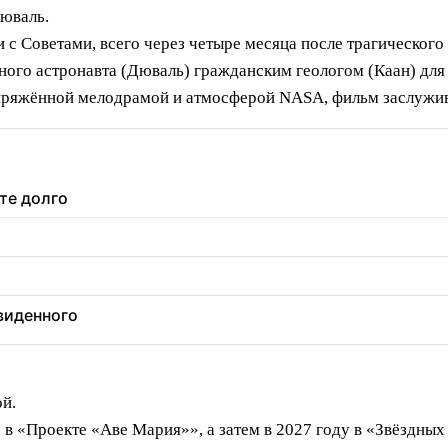
Дюваль.
с Советами, всего через четыре месяца после трагического
ого астронавта (Дюваль) гражданским геологом (Каан) для 
яжённой мелодрамой и атмосферой NASA, фильм заслуживае
те долго
увиденного
ой.
в «Проекте «Аве Мария»», а затем в 2027 году в «Звёздных 