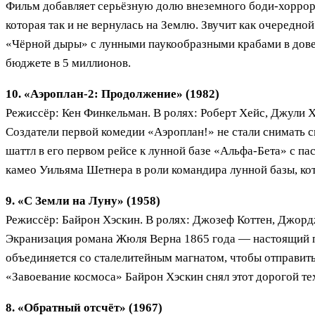
Фильм добавляет серьёзную долю внеземного боди-хорро
которая так и не вернулась на Землю. Звучит как очередно
«Чёрной дыры» с лунными паукообразными крабами в довес
бюджете в 5 миллионов.
10. «Аэроплан-2: Продолжение» (1982)
Режиссёр: Кен Финкельман. В ролях: Роберт Хейс, Джули 
Создатели первой комедии «Аэроплан!» не стали снимать с
шаттл в его первом рейсе к лунной базе «Альфа-Бета» с п
камео Уильяма Шетнера в роли командира лунной базы, к
9. «С Земли на Луну» (1958)
Режиссёр: Байрон Хэскин. В ролях: Джозеф Коттен, Джорд
Экранизация романа Жюля Верна 1865 года — настоящий п
объединяется со сталелитейным магнатом, чтобы отправить
«Завоевание космоса» Байрон Хэскин снял этот дорогой тех
8. «Обратный отсчёт» (1967)