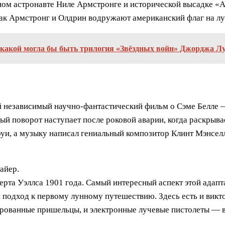
рном астронавте Ниле Армстронге и исторической высадке «
 как Армстронг и Олдрин водружают американский флаг на лу
какой могла бы быть трилогия «Звёздных войн» Джорджа Л
й независимый научно-фантастический фильм о Сэме Белле 
й поворот наступает после роковой аварии, когда раскрыва
оуи, а музыку написал гениальный композитор Клинт Мэнсел
айер.
рта Уэллса 1901 года. Самый интересный аспект этой адапт
подход к первому лунному путешествию. Здесь есть и викт
ованные пришельцы, и электронные лучевые пистолеты — вс