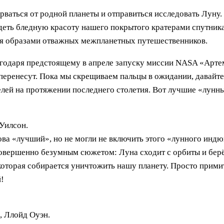
ваться от родной планеты и отправиться исследовать Луну. 
деть бледную красоту нашего покрытого кратерами спутни
ия образами отважных межпланетных путешественников.
лагодаря предстоящему в апреле запуску миссии NASA «Арте
е перенесут. Пока мы скрещиваем пальцы в ожидании, давайт
лей на протяжении последнего столетия. Вот лучшие «лунн
Уилсон.
ва «лучший», но не могли не включить этого «лунного индю
овершенно безумным сюжетом: Луна сходит с орбиты и берёт
которая собирается уничтожить нашу планету. Просто примит
й!
, Ллойд Оуэн.