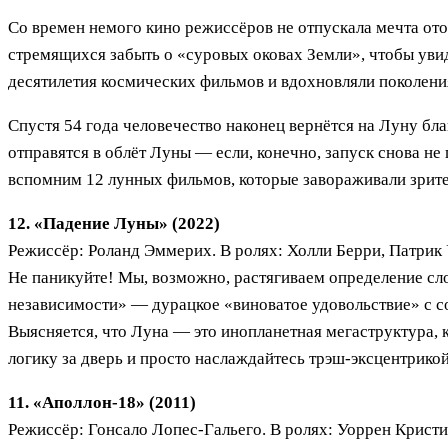
Со времен немого кино режиссёров не отпускала мечта отор
стремящихся забыть о «суровых оковах Земли», чтобы уви
десятилетия космических фильмов и вдохновляли поколен
Спустя 54 года человечество наконец вернётся на Луну б
отправятся в облёт Луны — если, конечно, запуск снова н
вспомним 12 лунных фильмов, которые завораживали зрите
12. «Падение Луны» (2022)
Режиссёр: Роланд Эммерих. В ролях: Холли Берри, Патрик 
Не паникуйте! Мы, возможно, растягиваем определение сло
независимости» — дурацкое «виноватое удовольствие» с с
Выясняется, что Луна — это инопланетная мегаструктура, 
логику за дверь и просто наслаждайтесь трэш-эксцентрико
11. «Аполлон-18» (2011)
Режиссёр: Гонсало Лопес-Гальего. В ролях: Уоррен Кристи