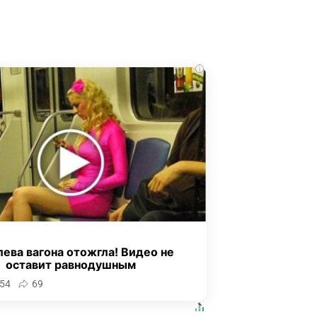
i
ева вагона отожгла! Видео не
оставит равнодушным
54
69