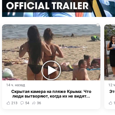
i
14 ч. назад
12 
Скрытая камера на пляже Крыма: Что
Эт
люди вытворяют, когда их не видят...
213
54
36