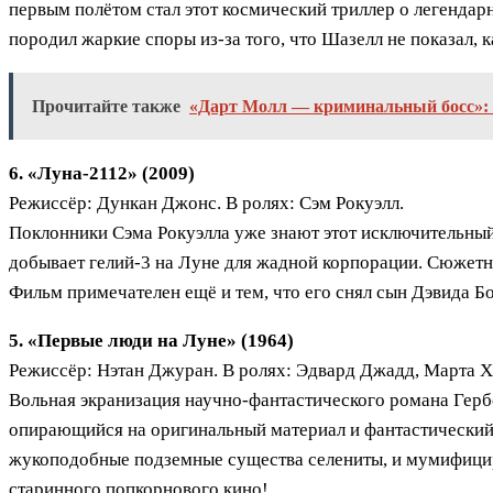
первым полётом стал этот космический триллер о легенда
породил жаркие споры из-за того, что Шазелл не показал,
Прочитайте также
«Дарт Молл — криминальный босс»: 
6. «Луна-2112» (2009)
Режиссёр: Дункан Джонс. В ролях: Сэм Рокуэлл.
Поклонники Сэма Рокуэлла уже знают этот исключительны
добывает гелий-3 на Луне для жадной корпорации. Сюжетны
Фильм примечателен ещё и тем, что его снял сын Дэвида Б
5. «Первые люди на Луне» (1964)
Режиссёр: Нэтан Джуран. В ролях: Эдвард Джадд, Марта Х
Вольная экранизация научно-фантастического романа Гербе
опирающийся на оригинальный материал и фантастический 
жукоподобные подземные существа селениты, и мумифицир
старинного попкорнового кино!