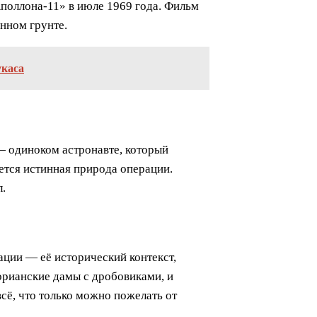
Аполлона-11» в июле 1969 года. Фильм
нном грунте.
укаса
— одиноком астронавте, который
ется истинная природа операции.
л.
ации — её исторический контекст,
орианские дамы с дробовиками, и
ё, что только можно пожелать от