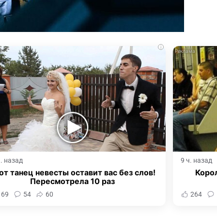
i
ч. назад
9 ч. назад
от танец невесты оставит вас без слов!
Корол
Пересмотрела 10 раз
169
54
60
264