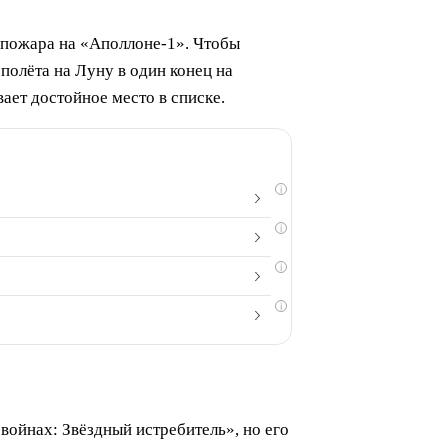
 пожара на «Аполлоне-1». Чтобы
полёта на Луну в один конец на
т достойное место в списке.
i
i
i
i
войнах: Звёздный истребитель», но его