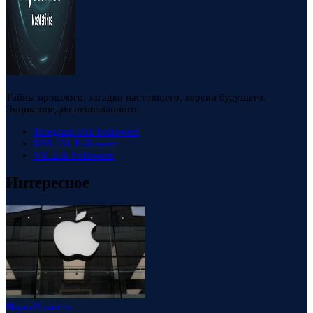
Тайны прошлого, загадки настоящего, версии будущего.
Энциклопедия непознанного.
Telegram
88k
Followers
RSS
23k
Followers
VK
23k
Followers
Интересное
Наука
Новости