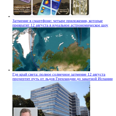
Затмение в смартфоне: четыре приложения, которые
превратят 12 августа в идеальное астрономическое шоу
Где край света: полное солнечное затмение 12 августа
прочертит путь от льдов Гренландии до закатной Испании