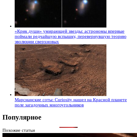
«Крик души» умирающей звезды: астрономы впервые
поймали редчайшую вспышку, перевернувшую теорию
эволюции сверхновых
Марсианские соты: Curiosity нашел на Красной планете
поле загадочных многоугольников
Популярное
Похожие статьи