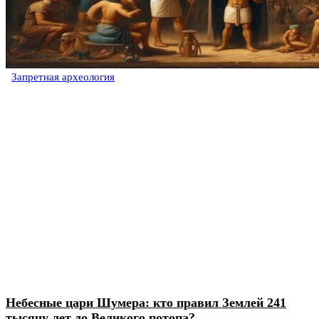
Запретная археология
Небесные цари Шумера: кто правил Землей 241
тысячу лет до Великого потопа?