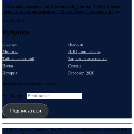
«Табачный момент» для Кремниевой долины: TikTok платит
подросткам за зависимость, а Meta и Google готовятся к суду
05.08.2026
Рубрики
Главная
Новости
Мистика
НЛО, пришельцы
Тайны вселенной
Запретная археология
Наука
Стихия
История
Гороскоп 2026
Подписаться на блог по эл. почте
Email адрес
Подписаться
© Все права защищены. Все ™ и © всех продуктов, знаков, статей,