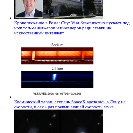
Кровопускание в Foster City: Visa безжалостно пускает под
нож топ-менеджеров и инженеров ради ставки на
искусственный интеллект
Космический таран: ступень SpaceX врезалась в Луну на
скорости, в семь раз превышающей скорость звука