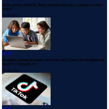
Apple против OpenAI: битва титанов началась с письма не тому
азиату
05.08.2026
Наука
Планшет раньше букваря: родители хотят учить детей цифровой
грамоте с четырех лет
05.08.2026
Наука