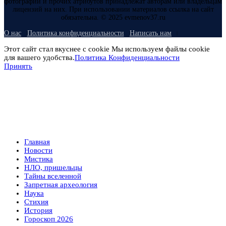
фотографий и прочих атрибутов принадлежат авторам или владельцам
лицензий на них. При использовании материалов ссылка на сайт
обязательна. © 2025 evmenov37.ru
О нас
Политика конфиденциальности
Написать нам
Этот сайт стал вкуснее с cookie Мы используем файлы cookie
для вашего удобства.
Политика Конфиденциальности
Принять
Главная
Новости
Мистика
НЛО, пришельцы
Тайны вселенной
Запретная археология
Наука
Стихия
История
Гороскоп 2026