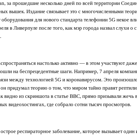
ian, за прошедшие несколько дней по всей территории Соед
ых вышек. Издание связывает это с многочисленными теори
 оборудования для нового стандарта телефонии 5G некое вл
ля в Ливерпуле после того, как мэр города назвал слухи о 
.
аспространяться настолько активно — в этом участвуют даж
ошли на беспрецедентные шаги. Например, 7 апреля компани
язи между технологией 5G и коронавирусом. Это произошло 
он придумал теорию о том, что миром тайно правят рептили
ак видно из скриншота в статье BBC, прямо призывали жечь 
ных видеохостингах, где собрало сотни тысяч просмотров.
острое респираторное заболевание, которое вызывает один 