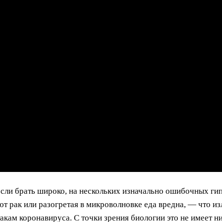
если брать широко, на нескольких изначально ошибочных гип
ют рак или разогретая в микроволновке еда вредна, — что и
акам коронавируса. С точки зрения биологии это не имеет н