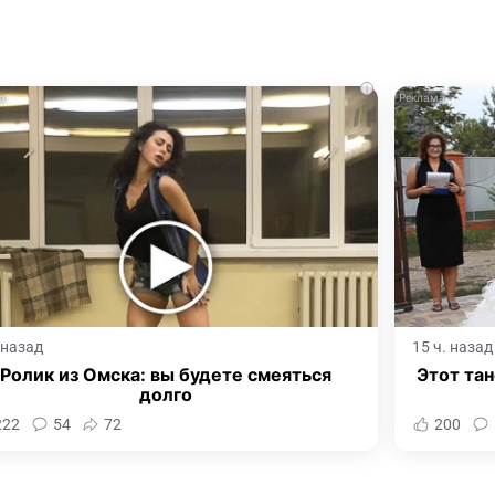
i
. назад
15 ч. назад
Ролик из Омска: вы будете смеяться
Этот тан
долго
222
54
72
200