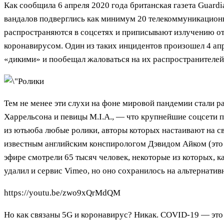
Как сообщила 6 апреля 2020 года британская газета Guard
вандалов подверглись как минимум 20 телекоммуникационн
распространяются в соцсетях и приписывают излучению от
коронавирусом. Один из таких инцидентов произошел 4 апре
«дикими» и пообещал жаловаться на их распространителей
Тем не менее эти слухи на фоне мировой пандемии стали р
Харрельсона и певицы M.I.A., — что крупнейшие соцсети п
из ютьюба любые ролики, авторы которых настаивают на св
известным английским конспирологом Дэвидом Айком (это 
эфире смотрели 65 тысяч человек, некоторые из которых, к
удалил и сервис Vimeo, но оно сохранилось на альтернатив
https://youtu.be/zwo9xQrMdQM
Но как связаны 5G и коронавирус? Никак. COVID-19 — это 