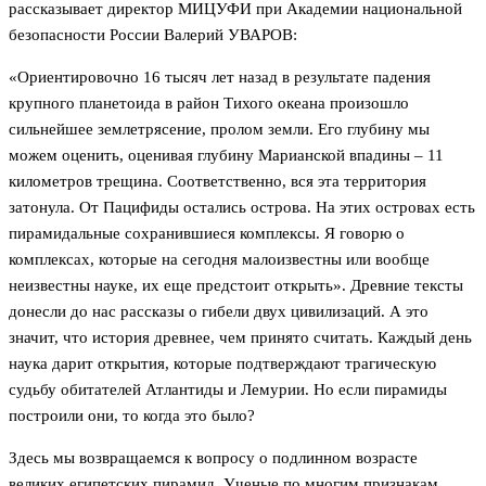
рассказывает директор МИЦУФИ при Академии национальной
безопасности России Валерий УВАРОВ:
«Ориентировочно 16 тысяч лет назад в результате падения
крупного планетоида в район Тихого океана произошло
сильнейшее землетрясение, пролом земли. Его глубину мы
можем оценить, оценивая глубину Марианской впадины – 11
километров трещина. Соответственно, вся эта территория
затонула. От Пацифиды остались острова. На этих островах есть
пирамидальные сохранившиеся комплексы. Я говорю о
комплексах, которые на сегодня малоизвестны или вообще
неизвестны науке, их еще предстоит открыть». Древние тексты
донесли до нас рассказы о гибели двух цивилизаций. А это
значит, что история древнее, чем принято считать. Каждый день
наука дарит открытия, которые подтверждают трагическую
судьбу обитателей Атлантиды и Лемурии. Но если пирамиды
построили они, то когда это было?
Здесь мы возвращаемся к вопросу о подлинном возрасте
великих египетских пирамид. Ученые по многим признакам