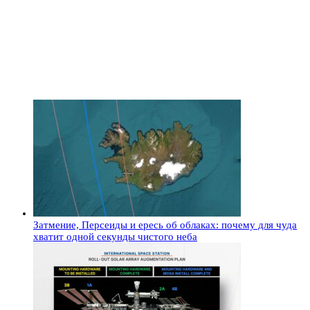
Затмение, Персеиды и ересь об облаках: почему для чуда
хватит одной секунды чистого неба