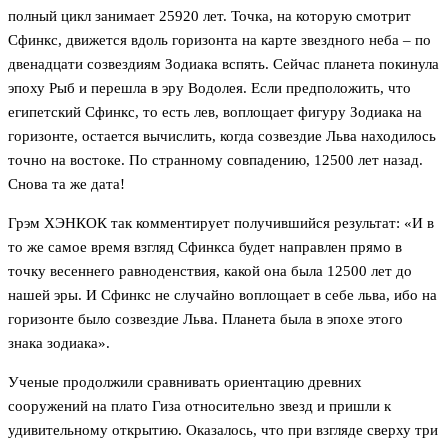
полный цикл занимает 25920 лет. Точка, на которую смотрит
Сфинкс, движется вдоль горизонта на карте звездного неба – по
двенадцати созвездиям Зодиака вспять. Сейчас планета покинула
эпоху Рыб и перешла в эру Водолея. Если предположить, что
египетский Сфинкс, то есть лев, воплощает фигуру Зодиака на
горизонте, остается вычислить, когда созвездие Льва находилось
точно на востоке. По странному совпадению, 12500 лет назад.
Снова та же дата!
Грэм ХЭНКОК так комментирует получившийся результат: «И в
то же самое время взгляд Сфинкса будет направлен прямо в
точку весеннего равноденствия, какой она была 12500 лет до
нашей эры. И Сфинкс не случайно воплощает в себе льва, ибо на
горизонте было созвездие Льва. Планета была в эпохе этого
знака зодиака».
Ученые продолжили сравнивать ориентацию древних
сооружений на плато Гиза относительно звезд и пришли к
удивительному открытию. Оказалось, что при взгляде сверху три