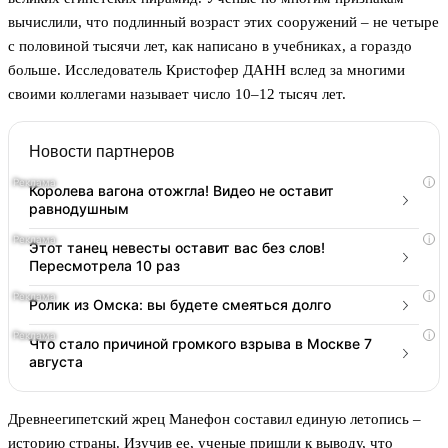
вычислили, что подлинный возраст этих сооружений – не четыре
с половиной тысячи лет, как написано в учебниках, а гораздо
больше. Исследователь Кристофер ДАНН вслед за многими
своими коллегами называет число 10–12 тысяч лет.
Новости партнеров
i
Королева вагона отожгла! Видео не оставит
равнодушным
i
Этот танец невесты оставит вас без слов!
Пересмотрела 10 раз
i
Ролик из Омска: вы будете смеяться долго
i
Что стало причиной громкого взрыва в Москве 7
августа
Древнеегипетский жрец Манефон составил единую летопись –
историю страны. Изучив ее, ученые пришли к выводу, что