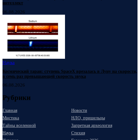
интеллект
06.08.2026
Наука
Космический таран: ступень SpaceX врезалась в Луну на скорости,
в семь раз превышающей скорость звука
06.08.2026
Рубрики
Главная
Новости
Мистика
НЛО, пришельцы
Тайны вселенной
Запретная археология
Наука
Стихия