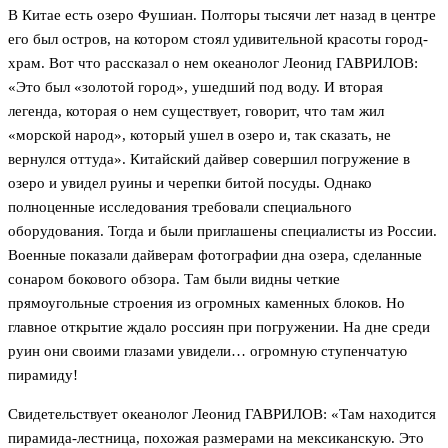
В Китае есть озеро Фушиан. Полторы тысячи лет назад в центре
его был остров, на котором стоял удивительной красоты город-
храм. Вот что рассказал о нем океанолог Леонид ГАВРИЛОВ:
«Это был «золотой город», ушедший под воду. И вторая
легенда, которая о нем существует, говорит, что там жил
«морской народ», который ушел в озеро и, так сказать, не
вернулся оттуда». Китайский дайвер совершил погружение в
озеро и увидел руины и черепки битой посуды. Однако
полноценные исследования требовали специального
оборудования. Тогда и были приглашены специалисты из России.
Военные показали дайверам фотографии дна озера, сделанные
сонаром бокового обзора. Там были видны четкие
прямоугольные строения из огромных каменных блоков. Но
главное открытие ждало россиян при погружении. На дне среди
руин они своими глазами увидели… огромную ступенчатую
пирамиду!
Свидетельствует океанолог Леонид ГАВРИЛОВ: «Там находится
пирамида-лестница, похожая размерами на мексиканскую. Это