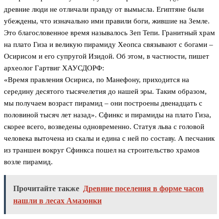
древние люди не отличали правду от вымысла. Египтяне были
убеждены, что изначально ими правили боги, жившие на Земле.
Это благословенное время называлось Зеп Тепи. Гранитный храм
на плато Гиза и великую пирамиду Хеопса связывают с богами –
Осирисом и его супругой Изидой. Об этом, в частности, пишет
археолог Гартвиг ХАУСДОРФ:
«Время правления Осириса, по Манефону, приходится на
середину десятого тысячелетия до нашей эры. Таким образом,
мы получаем возраст пирамид – они построены двенадцать с
половиной тысяч лет назад». Сфинкс и пирамиды на плато Гиза,
скорее всего, возведены одновременно. Статуя льва с головой
человека выточена из скалы и едина с ней по составу. А песчаник
из траншеи вокруг Сфинкса пошел на строительство храмов
возле пирамид.
Прочитайте также
Древние поселения в форме часов
нашли в лесах Амазонки