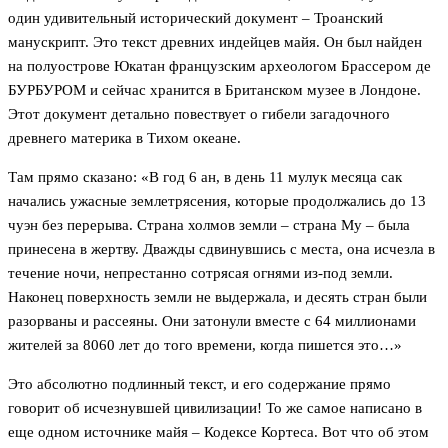
один удивительный исторический документ – Троанский
манускрипт. Это текст древних индейцев майя. Он был найден
на полуострове Юкатан французским археологом Брассером де
БУРБУРОМ и сейчас хранится в Британском музее в Лондоне.
Этот документ детально повествует о гибели загадочного
древнего материка в Тихом океане.
Там прямо сказано: «В год 6 ан, в день 11 мулук месяца сак
начались ужасные землетрясения, которые продолжались до 13
чуэн без перерыва. Страна холмов земли – страна Му – была
принесена в жертву. Дважды сдвинувшись с места, она исчезла в
течение ночи, непрестанно сотрясая огнями из-под земли.
Наконец поверхность земли не выдержала, и десять стран были
разорваны и рассеяны. Они затонули вместе с 64 миллионами
жителей за 8060 лет до того времени, когда пишется это…»
Это абсолютно подлинный текст, и его содержание прямо
говорит об исчезнувшей цивилизации! То же самое написано в
еще одном источнике майя – Кодексе Кортеса. Вот что об этом