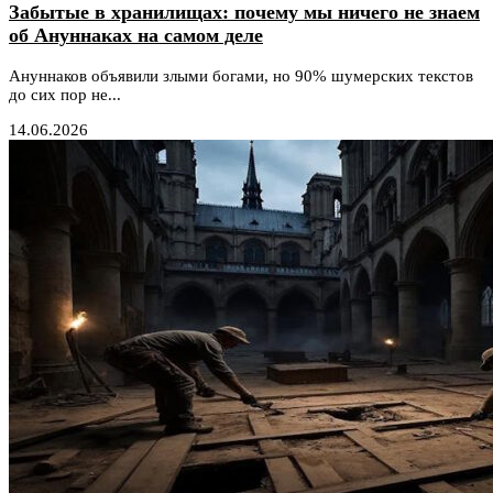
Забытые в хранилищах: почему мы ничего не знаем
об Ануннаках на самом деле
Ануннаков объявили злыми богами, но 90% шумерских текстов
до сих пор не...
14.06.2026