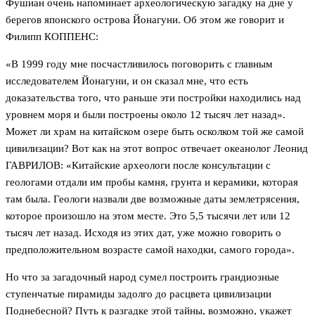
Фушиан очень напоминает археологическую загадку на дне у
берегов японского острова Йонагуни. Об этом же говорит и
Филипп КОППЕНС:
«В 1999 году мне посчастливилось поговорить с главным
исследователем Йонагуни, и он сказал мне, что есть
доказательства того, что раньше эти постройки находились над
уровнем моря и были построены около 12 тысяч лет назад».
Может ли храм на китайском озере быть осколком той же самой
цивилизации? Вот как на этот вопрос отвечает океанолог Леонид
ГАВРИЛОВ: «Китайские археологи после консультации с
геологами отдали им пробы камня, грунта и керамики, которая
там была. Геологи назвали две возможные даты землетрясения,
которое произошло на этом месте. Это 5,5 тысячи лет или 12
тысяч лет назад. Исходя из этих дат, уже можно говорить о
предположительном возрасте самой находки, самого города».
Но что за загадочный народ сумел построить грандиозные
ступенчатые пирамиды задолго до расцвета цивилизации
Поднебесной? Путь к разгадке этой тайны, возможно, укажет