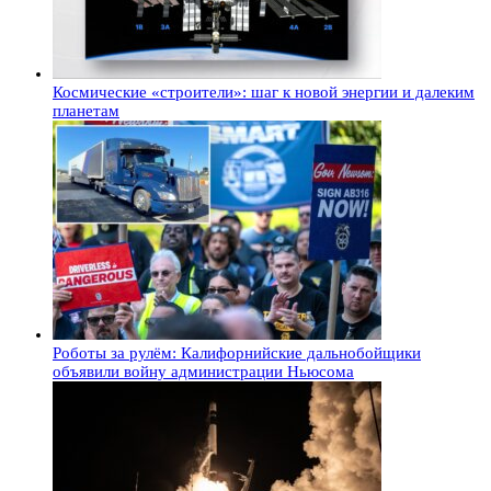
Космические «строители»: шаг к новой энергии и далеким
планетам
Роботы за рулём: Калифорнийские дальнобойщики
объявили войну администрации Ньюсома