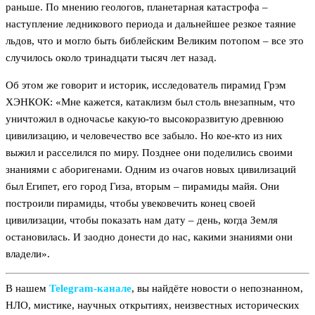
раньше. По мнению геологов, планетарная катастрофа –
наступление ледникового периода и дальнейшее резкое таяние
льдов, что и могло быть библейским Великим потопом – все это
случилось около тринадцати тысяч лет назад.
Об этом же говорит и историк, исследователь пирамид Грэм
ХЭНКОК: «Мне кажется, катаклизм был столь внезапным, что
уничтожил в одночасье какую-то высокоразвитую древнюю
цивилизацию, и человечество все забыло. Но кое-кто из них
выжил и расселился по миру. Позднее они поделились своими
знаниями с аборигенами. Одним из очагов новых цивилизаций
был Египет, его город Гиза, вторым – пирамиды майя. Они
построили пирамиды, чтобы увековечить конец своей
цивилизации, чтобы показать нам дату – день, когда Земля
остановилась. И заодно донести до нас, какими знаниями они
владели».
В нашем
Telegram‑канале
, вы найдёте новости о непознанном,
НЛО, мистике, научных открытиях, неизвестных исторических