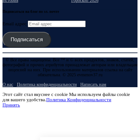
История
Гороскоп 2026
Подписаться на блог по эл. почте
Email адрес
Подписаться
© Все права защищены. Все ™ и © всех продуктов, знаков, статей,
фотографий и прочих атрибутов принадлежат авторам или владельцам
лицензий на них. При использовании материалов ссылка на сайт
обязательна. © 2025 evmenov37.ru
О нас
Политика конфиденциальности
Написать нам
Этот сайт стал вкуснее с cookie Мы используем файлы cookie
для вашего удобства.
Политика Конфиденциальности
Принять