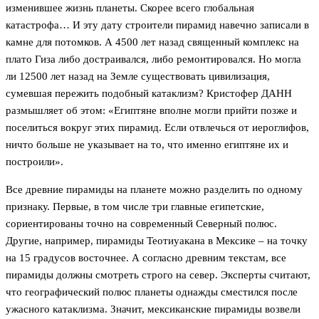
изменившее жизнь планеты. Скорее всего глобальная
катастрофа… И эту дату строители пирамид навечно записали в
камне для потомков. А 4500 лет назад священный комплекс на
плато Гиза либо достраивался, либо ремонтировался. Но могла
ли 12500 лет назад на Земле существовать цивилизация,
сумевшая пережить подобный катаклизм? Кристофер ДАНН
размышляет об этом: «Египтяне вполне могли прийти позже и
поселиться вокруг этих пирамид. Если отвлечься от иероглифов,
ничто больше не указывает на то, что именно египтяне их и
построили».
Все древние пирамиды на планете можно разделить по одному
признаку. Первые, в том числе три главные египетские,
сориентированы точно на современный Северный полюс.
Другие, например, пирамиды Теотиуакана в Мексике – на точку
на 15 градусов восточнее. А согласно древним текстам, все
пирамиды должны смотреть строго на север. Эксперты считают,
что географический полюс планеты однажды сместился после
ужасного катаклизма. Значит, мексиканские пирамиды возвели