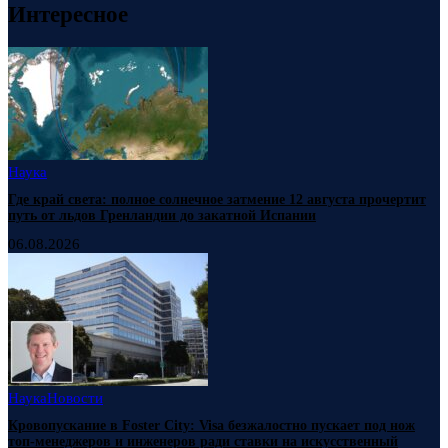
Интересное
Наука
Где край света: полное солнечное затмение 12 августа прочертит
путь от льдов Гренландии до закатной Испании
06.08.2026
Наука
Новости
Кровопускание в Foster City: Visa безжалостно пускает под нож
топ-менеджеров и инженеров ради ставки на искусственный