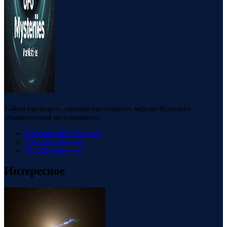
Тайны прошлого, загадки настоящего, версии будущего.
Энциклопедия непознанного.
Telegram
88k
Followers
RSS
23k
Followers
VK
23k
Followers
Интересное