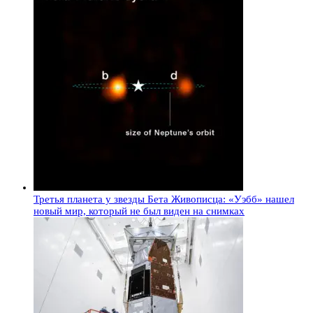
Третья планета у звезды Бета Живописца: «Уэбб» нашел
новый мир, который не был виден на снимках