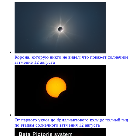
Корона, которую никто не видел: что покажет солнечное
затмение 12 августа
От первого укуса до бриллиантового кольца: полный гид
по этапам солнечного затмения 12 августа