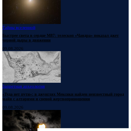
Тайны вселенной
Быстрее света в сердце М87: телескоп «Чандра» показал джет
черной дыры в движении
09.08.2026
Запретная археология
«Туда нет пути»: в джунглях Мексики найден неизвестный город
майя с алтарями и сценой жертвоприношения
09.08.2026