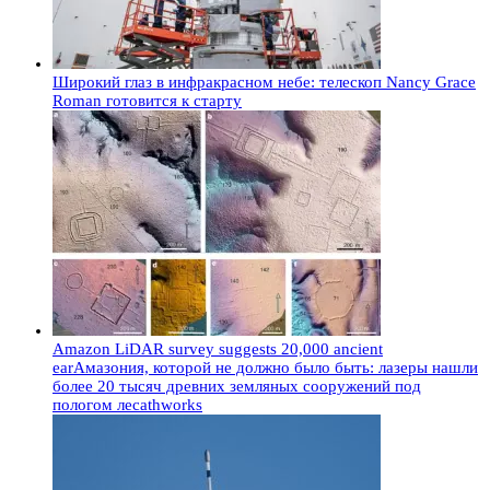
Широкий глаз в инфракрасном небе: телескоп Nancy Grace
Roman готовится к старту
Amazon LiDAR survey suggests 20,000 ancient
earАмазония, которой не должно было быть: лазеры нашли
более 20 тысяч древних земляных сооружений под
пологом лесаthworks