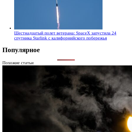
Шестнадцатый полет ветерана: SpaceX запустила 24
спутника Starlink с калифорнийского побережья
Популярное
Похожие статьи