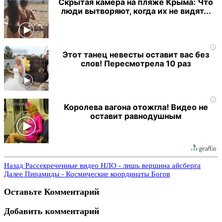
Скрытая камера на пляже Крыма: Что
люди вытворяют, когда их не видят...
i
Этот танец невесты оставит вас без
слов! Пересмотрела 10 раз
i
Королева вагона отожгла! Видео не
оставит равнодушным
Назад
Рассекреченные видео НЛО - лишь вершина айсберга
Далее
Пирамиды - Космические координаты Богов
Оставьте Комментарий
Добавить комментарий