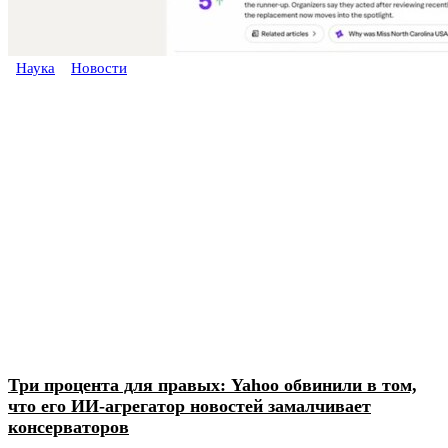
Наука
Новости
Три процента для правых: Yahoo обвинили в том,
что его ИИ-агрегатор новостей замалчивает
консерваторов