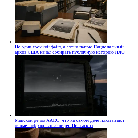
Не один громкий файл, а сотни папок: Национальный
архив США начал собирать публичную историю НЛО
Майский релиз AARO: что на самом деле показывают
новые инфракрасные видео Пентагона