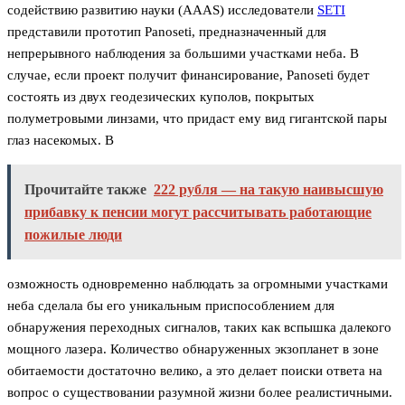
содействию развитию науки (AAAS) исследователи
SETI
представили прототип Panoseti, предназначенный для
непрерывного наблюдения за большими участками неба. В
случае, если проект получит финансирование, Panoseti будет
состоять из двух геодезических куполов, покрытых
полуметровыми линзами, что придаст ему вид гигантской пары
глаз насекомых. В
Прочитайте также
222 рубля — на такую наивысшую
прибавку к пенсии могут рассчитывать работающие
пожилые люди
озможность одновременно наблюдать за огромными участками
неба сделала бы его уникальным приспособлением для
обнаружения переходных сигналов, таких как вспышка далекого
мощного лазера. Количество обнаруженных экзопланет в зоне
обитаемости достаточно велико, а это делает поиски ответа на
вопрос о существовании разумной жизни более реалистичными.