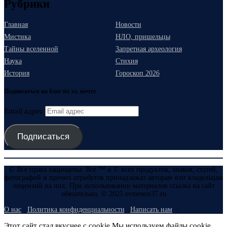
Рубрики
Главная
Новости
Мистика
НЛО, пришельцы
Тайны вселенной
Запретная археология
Наука
Стихия
История
Гороскоп 2026
Подписаться на блог по эл. почте
Email адрес
Подписаться
© Все права защищены. Все ™ и © всех продуктов, знаков, статей,
фотографий и прочих атрибутов принадлежат авторам или владельцам
лицензий на них. При использовании материалов ссылка на сайт
обязательна. © 2025 evmenov37.ru
О нас
Политика конфиденциальности
Написать нам
Этот сайт стал вкуснее с cookie Мы используем файлы cookie