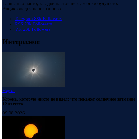
Тайны прошлого, загадки настоящего, версии будущего.
Энциклопедия непознанного.
Telegram
88k
Followers
RSS
23k
Followers
VK
23k
Followers
Интересное
Наука
Корона, которую никто не видел: что покажет солнечное затмение
12 августа
09.08.2026