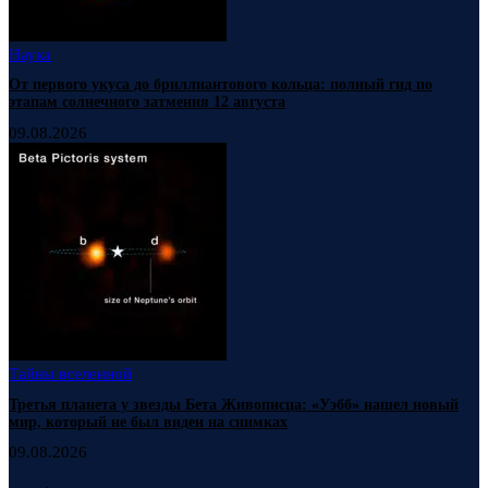
Наука
От первого укуса до бриллиантового кольца: полный гид по
этапам солнечного затмения 12 августа
09.08.2026
Тайны вселенной
Третья планета у звезды Бета Живописца: «Уэбб» нашел новый
мир, который не был виден на снимках
09.08.2026