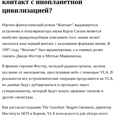
контакт с инопланетной
цивилизацией?
Научно-фантастический роман “Контакт” выдающегося
астронома и популяризатора науки Карла Сагана является
наиболее правдоподобным описанием того, каким может
оказаться наш первый контакт с разумными формами жизни. В
1997 году “Контакт” был экранизирован, а в главных ролях
снялись Джоди Фостер и Мэттью Макконахью.
В фильме героиня Фостер, молодой радиоастроном, засекла
послание от инопланетян, прослушивая небо с помощью VLA. В
реальности все астрономические операции продолжатся на VLA,
но данные будут дублироваться и проходить через
суперкомпьютер, который будет искать звуковые сигналы и
другие сигнатуры.
Как рассказал изданию The Guardian Эндрю Сиемион, директор
Института SETI в Беркли, VLA используется для обзора всего