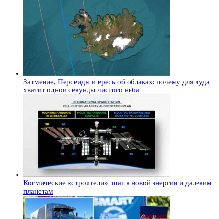
Затмение, Персеиды и ересь об облаках: почему для чуда
хватит одной секунды чистого неба
Космические «строители»: шаг к новой энергии и далеким
планетам