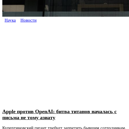
Наука
Новости
Apple против OpenAI: битва титанов началась с
письма не тому азиату
Купертиновский гигант требует запретить бывшим сотрудникам,