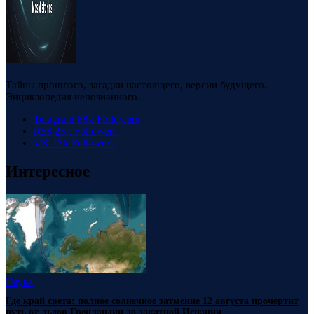
Тайны прошлого, загадки настоящего, версии будущего.
Энциклопедия непознанного.
Telegram
88k
Followers
RSS
23k
Followers
VK
23k
Followers
Интересное
Наука
Где край света: полное солнечное затмение 12 августа прочертит
путь от льдов Гренландии до закатной Испании