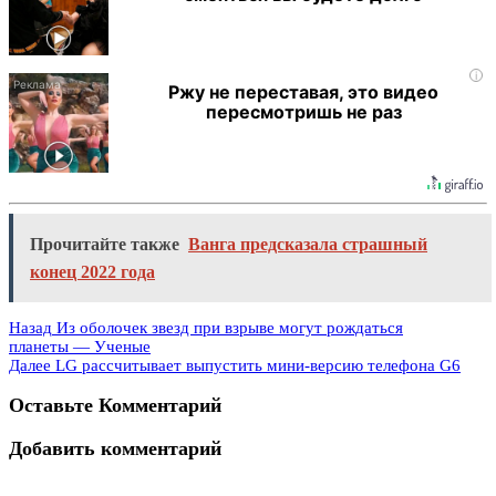
i
Ржу не переставая, это видео
пересмотришь не раз
Прочитайте также
Ванга предсказала страшный
конец 2022 года
Назад
Из оболочек звезд при взрыве могут рождаться
планеты — Ученые
Далее
LG рассчитывает выпустить мини-версию телефона G6
Оставьте Комментарий
Добавить комментарий