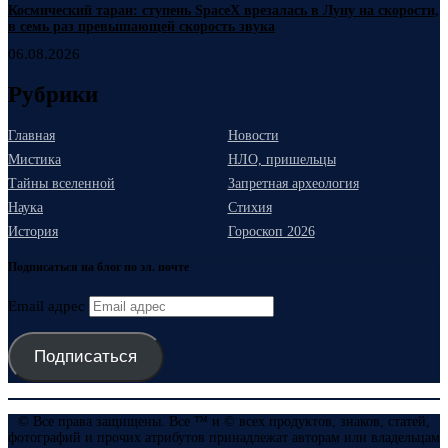
Космический таран: ступень SpaceX врезалась в Луну на скорости,
в семь раз превышающей скорость звука
06.08.2026
Рубрики
Главная
Новости
Мистика
НЛО, пришельцы
Тайны вселенной
Запретная археология
Наука
Стихия
История
Гороскоп 2026
Подписаться на блог по эл. почте
Email адрес
Подписаться
© Все права защищены. Все ™ и © всех продуктов, знаков, статей,
фотографий и прочих атрибутов принадлежат авторам или владельцам