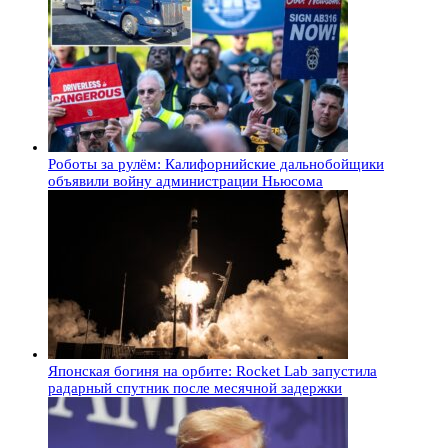
Роботы за рулём: Калифорнийские дальнобойщики
объявили войну администрации Ньюсома
Японская богиня на орбите: Rocket Lab запустила
радарный спутник после месячной задержки