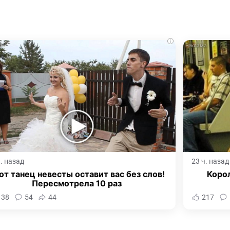
i
ч. назад
23 ч. назад
от танец невесты оставит вас без слов!
Корол
Пересмотрела 10 раз
138
54
44
217