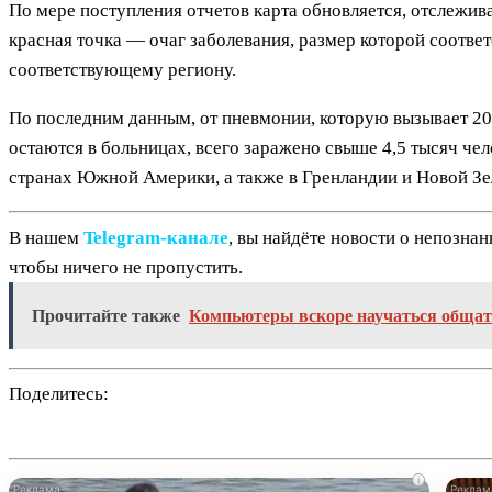
По мере поступления отчетов карта обновляется, отслежи
красная точка — очаг заболевания, размер которой соотве
соответствующему региону.
По последним данным, от пневмонии, которую вызывает 20
остаются в больницах, всего заражено свыше 4,5 тысяч чел
странах Южной Америки, а также в Гренландии и Новой Зе
В нашем
Telegram‑канале
, вы найдёте новости о непозна
чтобы ничего не пропустить.
Прочитайте также
Компьютеры вскоре научаться общат
Поделитесь:
i