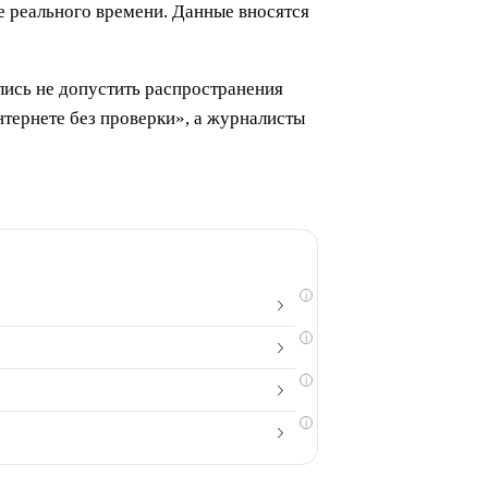
 реального времени. Данные вносятся
ились не допустить распространения
нтернете без проверки», а журналисты
i
i
i
i