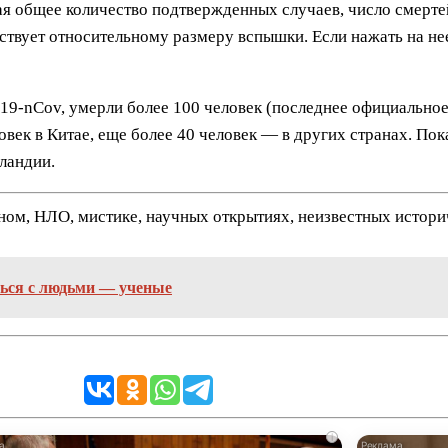
вая общее количество подтвержденных случаев, число смерт
тствует относительному размеру вспышки. Если нажать на н
19-nCov, умерли более 100 человек (последнее официальное
овек в Китае, еще более 40 человек — в других странах. Пок
ландии.
нном, НЛО, мистике, научных открытиях, неизвестных истор
ься с людьми — ученые
i