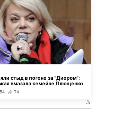
яли стыд в погоне за "Диором":
ская вмазала семейке Плющенко
54
74