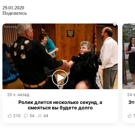
29.01.2020
Поделитесь
i
20 ч. назад
24 
Ролик длится несколько секунд, а
Эт
смеяться вы будете долго
210
54
44