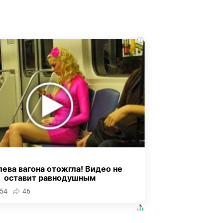
i
ева вагона отожгла! Видео не
оставит равнодушным
54
46