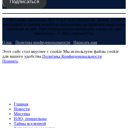
Подписаться
© Все права защищены. Все ™ и © всех продуктов, знаков, статей,
фотографий и прочих атрибутов принадлежат авторам или владельцам
лицензий на них. При использовании материалов ссылка на сайт
обязательна. © 2025 evmenov37.ru
О нас
Политика конфиденциальности
Написать нам
Этот сайт стал вкуснее с cookie Мы используем файлы cookie
для вашего удобства.
Политика Конфиденциальности
Принять
Главная
Новости
Мистика
НЛО, пришельцы
Тайны вселенной