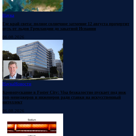
Наука
Где край света: полное солнечное затмение 12 августа прочертит
путь от льдов Гренландии до закатной Испании
06.08.2026
Наука
Новости
Кровопускание в Foster City: Visa безжалостно пускает под нож
топ-менеджеров и инженеров ради ставки на искусственный
интеллект
06.08.2026