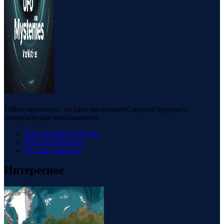
Тайны прошлого, загадки настоящего, версии будущего.
Энциклопедия непознанного.
Telegram
88k
Followers
RSS
23k
Followers
VK
23k
Followers
Интересное