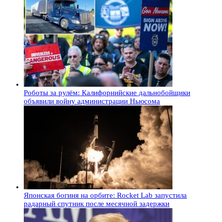
Роботы за рулём: Калифорнийские дальнобойщики
объявили войну администрации Ньюсома
Японская богиня на орбите: Rocket Lab запустила
радарный спутник после месячной задержки