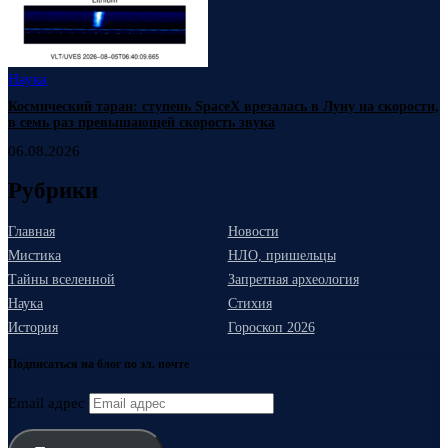
Наука
Космический таран: ступень SpaceX врезалась в Луну на скорости,
в семь раз превышающей скорость звука
06.08.2026
Рубрики
Главная
Новости
Мистика
НЛО, пришельцы
Тайны вселенной
Запретная археология
Наука
Стихия
История
Гороскоп 2026
Подписаться на блог по эл. почте
Email адрес