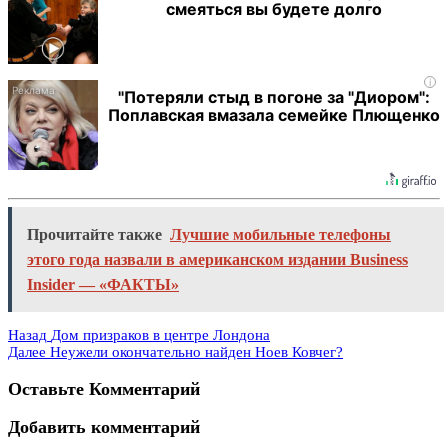
смеяться вы будете долго
i
"Потеряли стыд в погоне за "Диором":
Поплавская вмазала семейке Плющенко
Прочитайте также
Лучшие мобильные телефоны
этого года назвали в американском издании Business
Insider — «ФАКТЫ»
Назад
Дом призраков в центре Лондона
Далее
Неужели окончательно найден Ноев Ковчег?
Оставьте Комментарий
Добавить комментарий