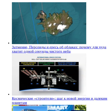
Затмение, Персеиды и ересь об облаках: почему для чуда
хватит одной секунды чистого неба
Космические «строители»: шаг к новой энергии и далеким
планетам