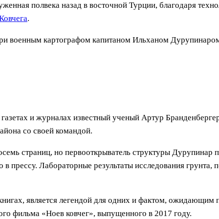
женная полвека назад в восточной Турции, благодаря техн
Ковчега
.
и Агри военным картографом капитаном Ильханом Дурупинар
газетах и ​​журналах известный ученый Артур Бранденберге
айона со своей командой.
восемь страниц, но первооткрыватель структуры Дурупинар п
о в прессу. Лабораторные результаты исследования грунта, 
нигах, является легендой для одних и фактом, ожидающим 
го фильма «Ноев ковчег», выпущенного в 2017 году.