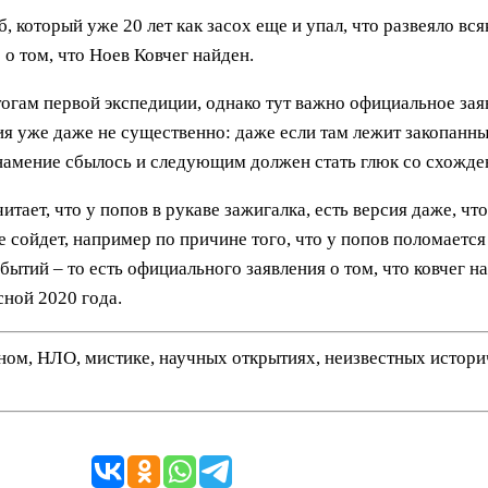
 который уже 20 лет как засох еще и упал, что развеяло вся
 о том, что Ноев Ковчег найден.
огам первой экспедиции, однако тут важно официальное заявл
ения уже даже не существенно: даже если там лежит закопа
 знамение сбылось и следующим должен стать глюк со схожде
считает, что у попов в рукаве зажигалка, есть версия даже, 
сойдет, например по причине того, что у попов поломается з
обытий – то есть официального заявления о том, что ковчег
сной 2020 года.
нном, НЛО, мистике, научных открытиях, неизвестных истор