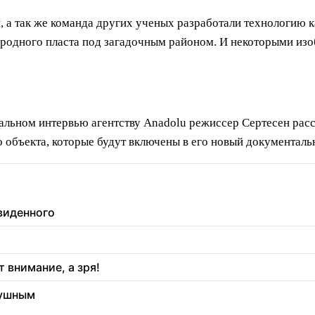
 а так же команда других ученых разработали технологию 
ородного пласта под загадочным районом. И некоторыми из
циальном интервью агентству Anadolu режиссер Сертесен рас
объекта, которые будут включены в его новый документаль
увиденного
 внимание, а зря!
душным