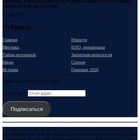
Затмение, Персеиды и ересь об облаках: почему для чуда хватит
одной секунды чистого неба
07.08.2026
Рубрики
Главная
Новости
Мистика
НЛО, пришельцы
Тайны вселенной
Запретная археология
Наука
Стихия
История
Гороскоп 2026
Подписаться на блог по эл. почте
Email адрес
Подписаться
© Все права защищены. Все ™ и © всех продуктов, знаков, статей,
фотографий и прочих атрибутов принадлежат авторам или владельцам
лицензий на них. При использовании материалов ссылка на сайт