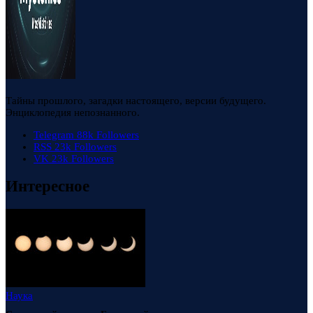
Тайны прошлого, загадки настоящего, версии будущего.
Энциклопедия непознанного.
Telegram
88k
Followers
RSS
23k
Followers
VK
23k
Followers
Интересное
Наука