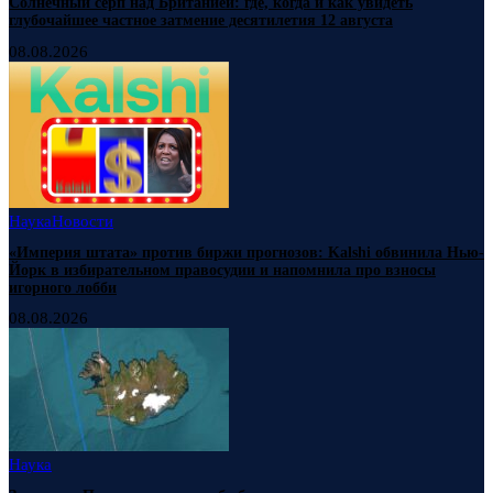
Солнечный серп над Британией: где, когда и как увидеть
глубочайшее частное затмение десятилетия 12 августа
08.08.2026
Наука
Новости
«Империя штата» против биржи прогнозов: Kalshi обвинила Нью-
Йорк в избирательном правосудии и напомнила про взносы
игорного лобби
08.08.2026
Наука