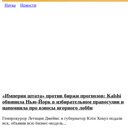
Наука
Новости
«Империя штата» против биржи прогнозов: Kalshi
обвинила Нью-Йорк в избирательном правосудии и
напомнила про взносы игорного лобби
Генпрокурор Летиция Джеймс и губернатор Кэти Хокул подали
иск, объявив всю бизнес-модель...