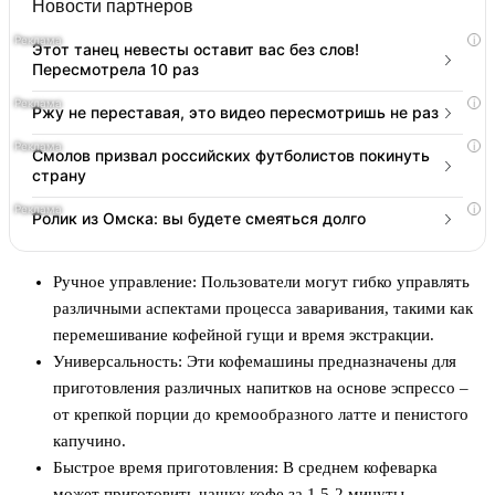
Новости партнеров
i
Этот танец невесты оставит вас без слов!
Пересмотрела 10 раз
i
Ржу не переставая, это видео пересмотришь не раз
i
Смолов призвал российских футболистов покинуть
страну
i
Ролик из Омска: вы будете смеяться долго
Ручное управление: Пользователи могут гибко управлять
различными аспектами процесса заваривания, такими как
перемешивание кофейной гущи и время экстракции.
Универсальность: Эти кофемашины предназначены для
приготовления различных напитков на основе эспрессо –
от крепкой порции до кремообразного латте и пенистого
капучино.
Быстрое время приготовления: В среднем кофеварка
может приготовить чашку кофе за 1,5-2 минуты.