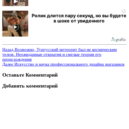
i
Ролик длится пару секунд, но вы будете
в шоке от увиденного
Назад
Возможно, Тунгусский метеорит был не космическим
телом. Неожиданные открытия и смелые теории его
происхождения
Далее
Искусство и наука профессионального дизайна магазинов
Оставьте Комментарий
Добавить комментарий