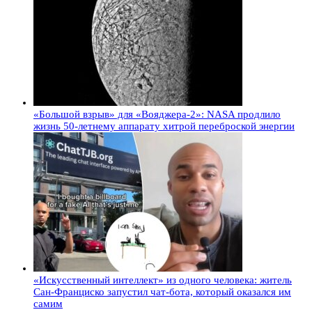
«Большой взрыв» для «Вояджера-2»: NASA продлило
жизнь 50-летнему аппарату хитрой переброской энергии
«Искусственный интеллект» из одного человека: житель
Сан-Франциско запустил чат-бота, который оказался им
самим