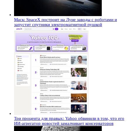
Маск: SpaceX построит на Луне заводы с роботами и
запустит спутники электромагнитной пушкой
Три процента для правых: Yahoo обвинили в том, что его
ИИ-агрегатор новостей замалчивает консерваторов