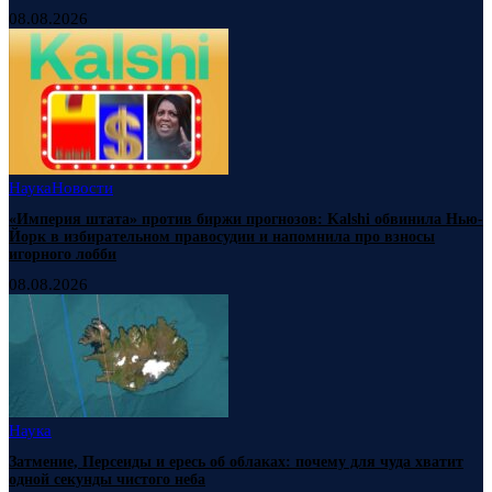
08.08.2026
Наука
Новости
«Империя штата» против биржи прогнозов: Kalshi обвинила Нью-
Йорк в избирательном правосудии и напомнила про взносы
игорного лобби
08.08.2026
Наука
Затмение, Персеиды и ересь об облаках: почему для чуда хватит
одной секунды чистого неба