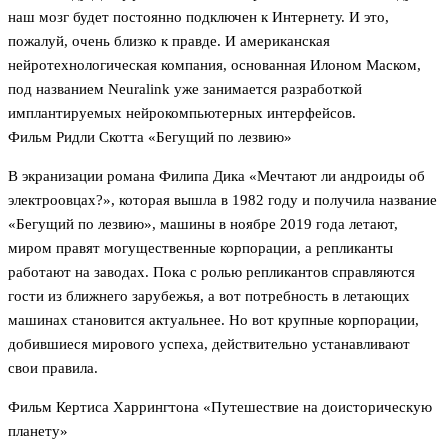
наш мозг будет постоянно подключен к Интернету. И это,
пожалуй, очень близко к правде. И американская
нейротехнологическая компания, основанная Илоном Маском,
под названием Neuralink уже занимается разработкой
имплантируемых нейрокомпьютерных интерфейсов.
Фильм Ридли Скотта «Бегущий по лезвию»
В экранизации романа Филипа Дика «Мечтают ли андроиды об
электроовцах?», которая вышла в 1982 году и получила название
«Бегущий по лезвию», машины в ноябре 2019 года летают,
миром правят могущественные корпорации, а репликанты
работают на заводах. Пока с ролью репликантов справляются
гости из ближнего зарубежья, а вот потребность в летающих
машинах становится актуальнее. Но вот крупные корпорации,
добившиеся мирового успеха, действительно устанавливают
свои правила.
Фильм Кертиса Харрингтона «Путешествие на доисторическую
планету»