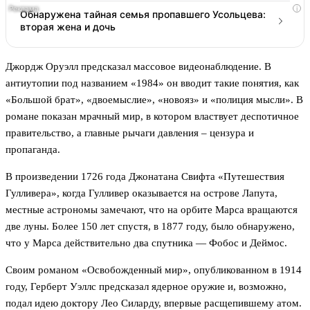
i
Обнаружена тайная семья пропавшего Усольцева:
вторая жена и дочь
Джордж Оруэлл предсказал массовое видеонаблюдение. В
антиутопии под названием «1984» он вводит такие понятия, как
«Большой брат», «двоемыслие», «новояз» и «полиция мысли». В
романе показан мрачный мир, в котором властвует деспотичное
правительство, а главные рычаги давления – цензура и
пропаганда.
В произведении 1726 года Джонатана Свифта «Путешествия
Гулливера», когда Гулливер оказывается на острове Лапута,
местные астрономы замечают, что на орбите Марса вращаются
две луны. Более 150 лет спустя, в 1877 году, было обнаружено,
что у Марса действительно два спутника — Фобос и Деймос.
Своим романом «Освобожденный мир», опубликованном в 1914
году, Герберт Уэллс предсказал ядерное оружие и, возможно,
подал идею доктору Лео Силарду, впервые расщепившему атом.