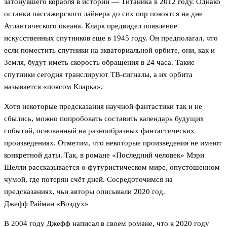
затонувшего корабля в истории — Титаника в 2012 году. Однако
останки пассажирского лайнера до сих пор покоятся на дне
Атлантического океана. Кларк предвидел появление
искусственных спутников еще в 1945 году. Он предполагал, что
если поместить спутники на экваториальной орбите, они, как и
Земля, будут иметь скорость обращения в 24 часа. Такие
спутники сегодня транслируют ТВ-сигналы, а их орбита
называется «поясом Кларка».
Хотя некоторые предсказания научной фантастики так и не
сбылись, можно попробовать составить календарь будущих
событий, основанный на разнообразных фантастических
произведениях. Отметим, что некоторые произведения не имеют
конкретной даты. Так, в романе «Последний человек» Мэри
Шелли рассказывается о футуристическом мире, опустошенном
чумой, где потерян счёт дней. Сосредоточимся на
предсказаниях, чьи авторы описывали 2020 год.
Джефф Райман «Воздух»
В 2004 году Джефф написал в своем романе, что к 2020 году