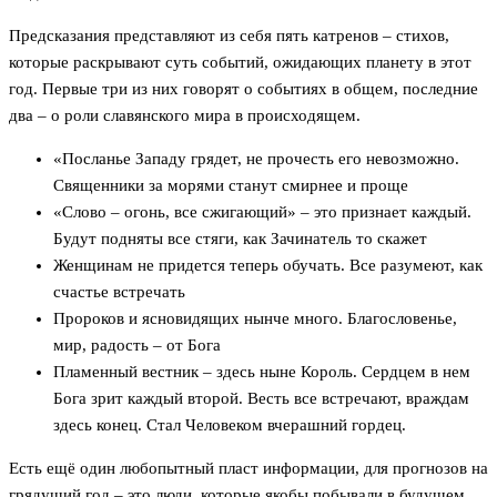
Предсказания представляют из себя пять катренов – стихов,
которые раскрывают суть событий, ожидающих планету в этот
год. Первые три из них говорят о событиях в общем, последние
два – о роли славянского мира в происходящем.
«Посланье Западу грядет, не прочесть его невозможно.
Священники за морями станут смирнее и проще
«Слово – огонь, все сжигающий» – это признает каждый.
Будут подняты все стяги, как Зачинатель то скажет
Женщинам не придется теперь обучать. Все разумеют, как
счастье встречать
Пророков и ясновидящих нынче много. Благословенье,
мир, радость – от Бога
Пламенный вестник – здесь ныне Король. Сердцем в нем
Бога зрит каждый второй. Весть все встречают, враждам
здесь конец. Стал Человеком вчерашний гордец.
Есть ещё один любопытный пласт информации, для прогнозов на
грядущий год – это люди, которые якобы побывали в будущем.