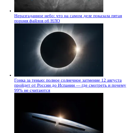
Неразгаданное небо: что на самом деле показала пятая
порция файлов об НЛО
Гонка за тенью: полное солнечное затмение 12 августа
пройдет от России до Испании — где смотреть и почему
99% не считаются