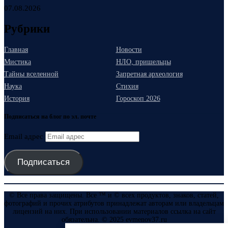
07.08.2026
Рубрики
Главная
Новости
Мистика
НЛО, пришельцы
Тайны вселенной
Запретная археология
Наука
Стихия
История
Гороскоп 2026
Подписаться на блог по эл. почте
Email адрес
Подписаться
© Все права защищены. Все ™ и © всех продуктов, знаков, статей,
фотографий и прочих атрибутов принадлежат авторам или владельцам
лицензий на них. При использовании материалов ссылка на сайт
обязательна. © 2025 evmenov37.ru