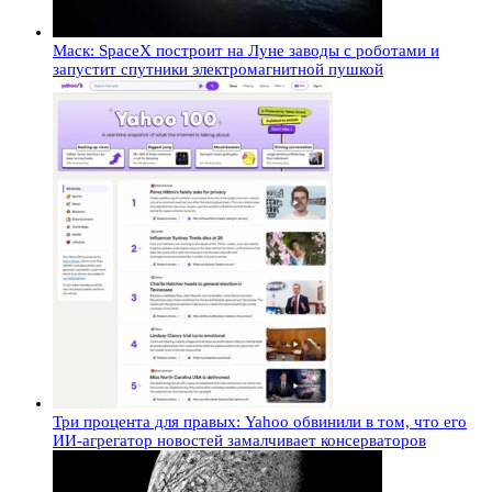
Маск: SpaceX построит на Луне заводы с роботами и
запустит спутники электромагнитной пушкой
Три процента для правых: Yahoo обвинили в том, что его
ИИ-агрегатор новостей замалчивает консерваторов