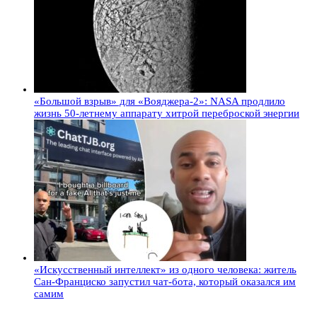
«Большой взрыв» для «Вояджера-2»: NASA продлило
жизнь 50-летнему аппарату хитрой переброской энергии
«Искусственный интеллект» из одного человека: житель
Сан-Франциско запустил чат-бота, который оказался им
самим