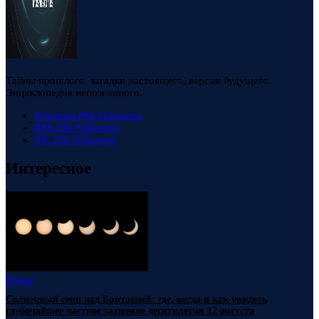
Тайны прошлого, загадки настоящего, версии будущего.
Энциклопедия непознанного.
Telegram
88k
Followers
RSS
23k
Followers
VK
23k
Followers
Интересное
Наука
Солнечный серп над Британией: где, когда и как увидеть
глубочайшее частное затмение десятилетия 12 августа