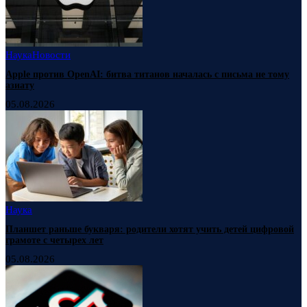
Наука
Новости
Apple против OpenAI: битва титанов началась с письма не тому
азиату
05.08.2026
Наука
Планшет раньше букваря: родители хотят учить детей цифровой
грамоте с четырех лет
05.08.2026