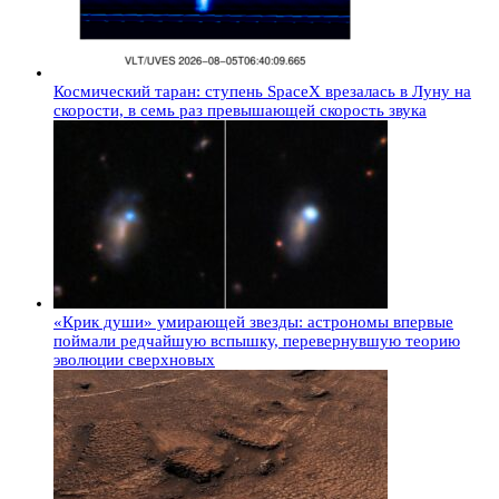
Космический таран: ступень SpaceX врезалась в Луну на
скорости, в семь раз превышающей скорость звука
«Крик души» умирающей звезды: астрономы впервые
поймали редчайшую вспышку, перевернувшую теорию
эволюции сверхновых