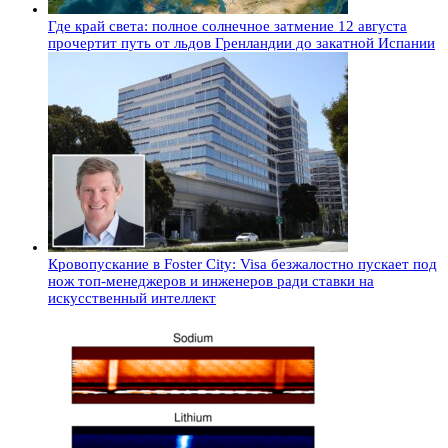
Где край света: полное солнечное затмение 12 августа
прочертит путь от льдов Гренландии до закатной Испании
Кровопускание в Foster City: Visa безжалостно пускает под
нож топ-менеджеров и инженеров ради ставки на
искусственный интеллект