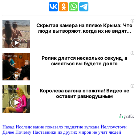
i
Скрытая камера на пляже Крыма: Что
люди вытворяют, когда их не видят...
i
Ролик длится несколько секунд, а
смеяться вы будете долго
i
Королева вагона отожгла! Видео не
оставит равнодушным
Назад
Исследование показало поднятие вулкана Йеллоустоун
Далее
Почему Наставники из других миров не учат людей