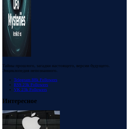
Тайны прошлого, загадки настоящего, версии будущего.
Энциклопедия непознанного.
Telegram
88k
Followers
RSS
23k
Followers
VK
23k
Followers
Интересное