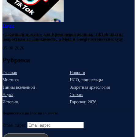
Наука
«Табачный момент» для Кремниевой долины: TikTok платит
подросткам за зависимость, а Meta и Google готовятся к суду
05.08.2026
Рубрики
Главная
Новости
Мистика
НЛО, пришельцы
Тайны вселенной
Запретная археология
Наука
Стихия
История
Гороскоп 2026
Подписаться на блог по эл. почте
Email адрес