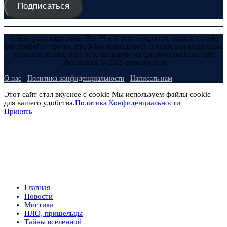
Подписаться
© Все права защищены. Все ™ и © всех продуктов, знаков, статей,
фотографий и прочих атрибутов принадлежат авторам или владельцам
лицензий на них. При использовании материалов ссылка на сайт
обязательна. © 2025 evmenov37.ru
О нас
Политика конфиденциальности
Написать нам
Этот сайт стал вкуснее с cookie Мы используем файлы cookie
для вашего удобства.
Политика Конфиденциальности
Принять
Главная
Новости
Мистика
НЛО, пришельцы
Тайны вселенной