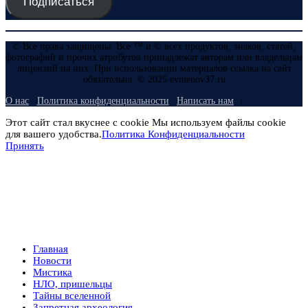
Подписаться
© Все права защищены. Все ™ и © всех продуктов, знаков, статей,
фотографий и прочих атрибутов принадлежат авторам или владельцам
лицензий на них. При использовании материалов ссылка на сайт
обязательна. © 2025 evmenov37.ru
О нас
Политика конфиденциальности
Написать нам
Этот сайт стал вкуснее с cookie Мы используем файлы cookie
для вашего удобства.
Политика Конфиденциальности
Принять
Главная
Новости
Мистика
НЛО, пришельцы
Тайны вселенной
Запретная археология