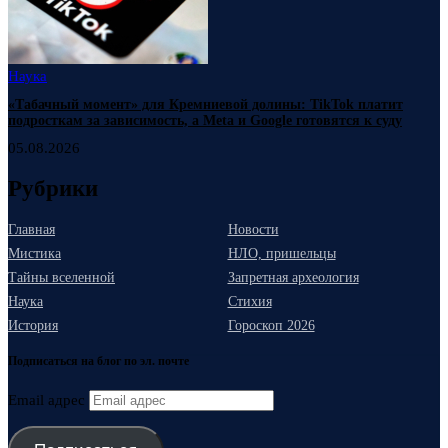
Наука
«Табачный момент» для Кремниевой долины: TikTok платит
подросткам за зависимость, а Meta и Google готовятся к суду
05.08.2026
Рубрики
Главная
Новости
Мистика
НЛО, пришельцы
Тайны вселенной
Запретная археология
Наука
Стихия
История
Гороскоп 2026
Подписаться на блог по эл. почте
Email адрес