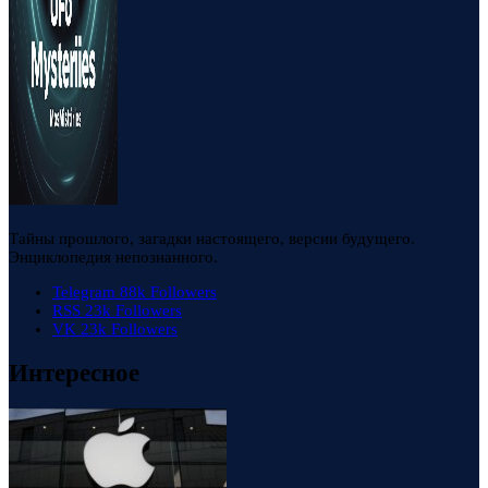
Тайны прошлого, загадки настоящего, версии будущего.
Энциклопедия непознанного.
Telegram
88k
Followers
RSS
23k
Followers
VK
23k
Followers
Интересное