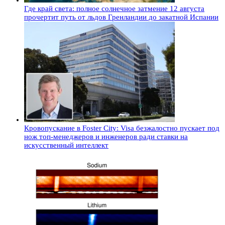
Где край света: полное солнечное затмение 12 августа
прочертит путь от льдов Гренландии до закатной Испании
Кровопускание в Foster City: Visa безжалостно пускает под
нож топ-менеджеров и инженеров ради ставки на
искусственный интеллект