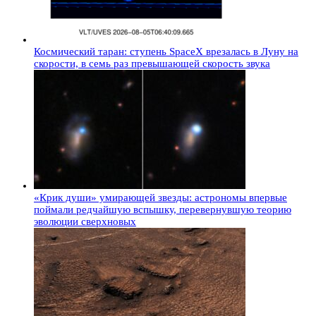
Космический таран: ступень SpaceX врезалась в Луну на
скорости, в семь раз превышающей скорость звука
«Крик души» умирающей звезды: астрономы впервые
поймали редчайшую вспышку, перевернувшую теорию
эволюции сверхновых