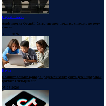
Наука
Новости
Apple против OpenAI: битва титанов началась с письма не тому
азиату
05.08.2026
Наука
Планшет раньше букваря: родители хотят учить детей цифровой
грамоте с четырех лет
05.08.2026