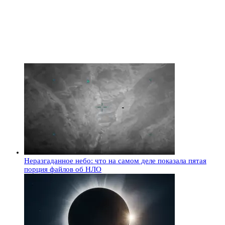
Неразгаданное небо: что на самом деле показала пятая
порция файлов об НЛО