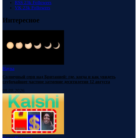
RSS
23k
Followers
VK
23k
Followers
Интересное
Наука
Солнечный серп над Британией: где, когда и как увидеть
глубочайшее частное затмение десятилетия 12 августа
08.08.2026
Наука
Новости