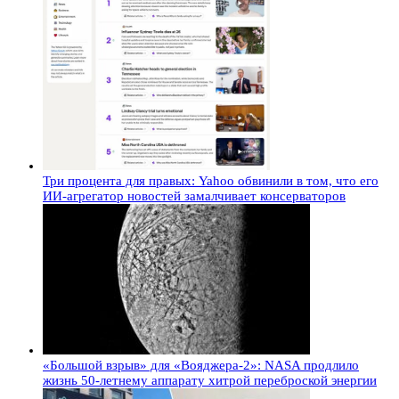
Три процента для правых: Yahoo обвинили в том, что его
ИИ-агрегатор новостей замалчивает консерваторов
«Большой взрыв» для «Вояджера-2»: NASA продлило
жизнь 50-летнему аппарату хитрой переброской энергии