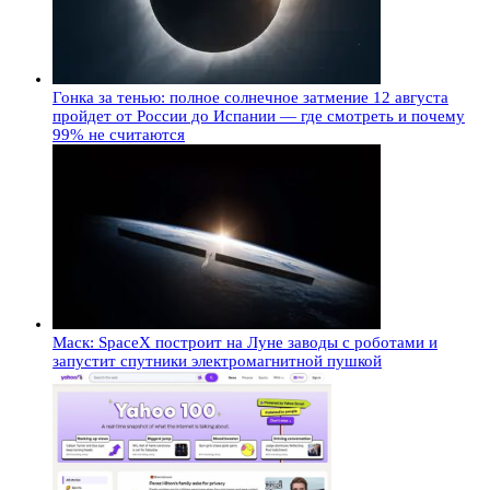
Гонка за тенью: полное солнечное затмение 12 августа
пройдет от России до Испании — где смотреть и почему
99% не считаются
Маск: SpaceX построит на Луне заводы с роботами и
запустит спутники электромагнитной пушкой