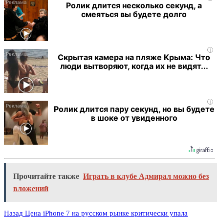
Ролик длится несколько секунд, а
смеяться вы будете долго
i
Скрытая камера на пляже Крыма: Что
люди вытворяют, когда их не видят...
i
Ролик длится пару секунд, но вы будете
в шоке от увиденного
Прочитайте также
Играть в клубе Адмирал можно без
вложений
Назад
Цена iPhone 7 на русском рынке критически упала