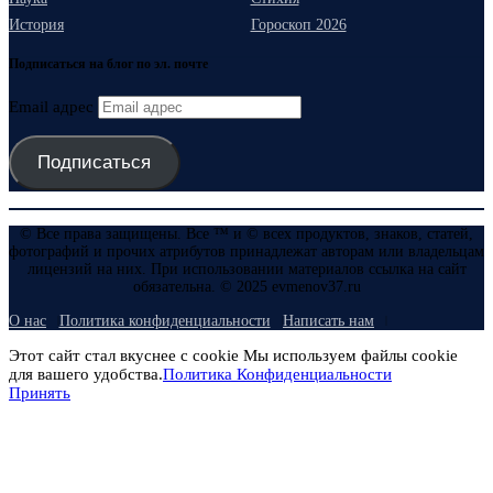
История
Гороскоп 2026
Подписаться на блог по эл. почте
Email адрес
Подписаться
© Все права защищены. Все ™ и © всех продуктов, знаков, статей,
фотографий и прочих атрибутов принадлежат авторам или владельцам
лицензий на них. При использовании материалов ссылка на сайт
обязательна. © 2025 evmenov37.ru
О нас
Политика конфиденциальности
Написать нам
Этот сайт стал вкуснее с cookie Мы используем файлы cookie
для вашего удобства.
Политика Конфиденциальности
Принять