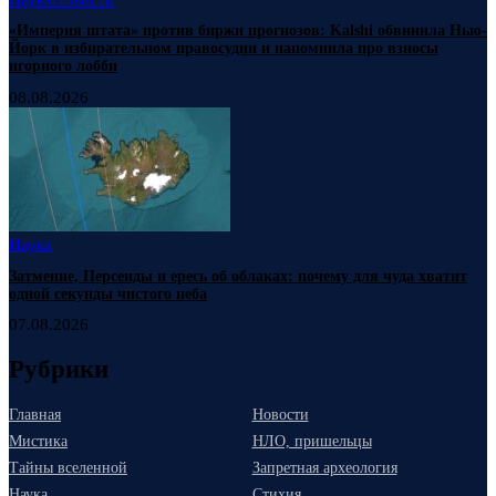
«Империя штата» против биржи прогнозов: Kalshi обвинила Нью-
Йорк в избирательном правосудии и напомнила про взносы
игорного лобби
08.08.2026
Наука
Затмение, Персеиды и ересь об облаках: почему для чуда хватит
одной секунды чистого неба
07.08.2026
Рубрики
Главная
Новости
Мистика
НЛО, пришельцы
Тайны вселенной
Запретная археология
Наука
Стихия