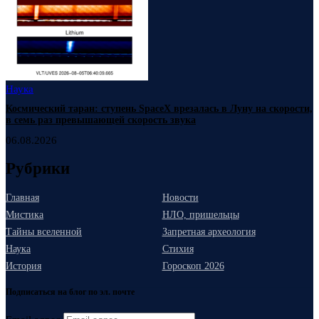
Наука
Космический таран: ступень SpaceX врезалась в Луну на скорости,
в семь раз превышающей скорость звука
06.08.2026
Рубрики
Главная
Новости
Мистика
НЛО, пришельцы
Тайны вселенной
Запретная археология
Наука
Стихия
История
Гороскоп 2026
Подписаться на блог по эл. почте