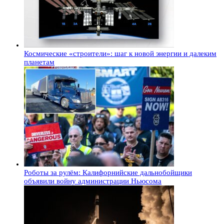
Космические «строители»: шаг к новой энергии и далеким
планетам
Роботы за рулём: Калифорнийские дальнобойщики
объявили войну администрации Ньюсома