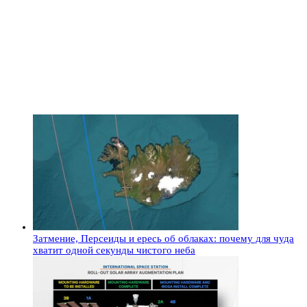
Затмение, Персеиды и ересь об облаках: почему для чуда
хватит одной секунды чистого неба