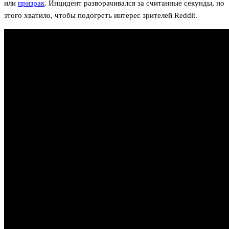
или
призрак
. Инцидент разворачивался за считанные секунды, но
этого хватило, чтобы подогреть интерес зрителей Reddit.