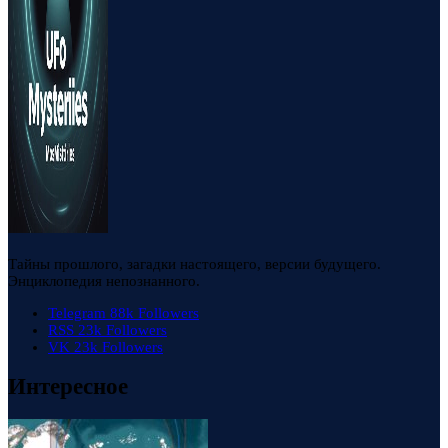
Тайны прошлого, загадки настоящего, версии будущего.
Энциклопедия непознанного.
Telegram
88k
Followers
RSS
23k
Followers
VK
23k
Followers
Интересное