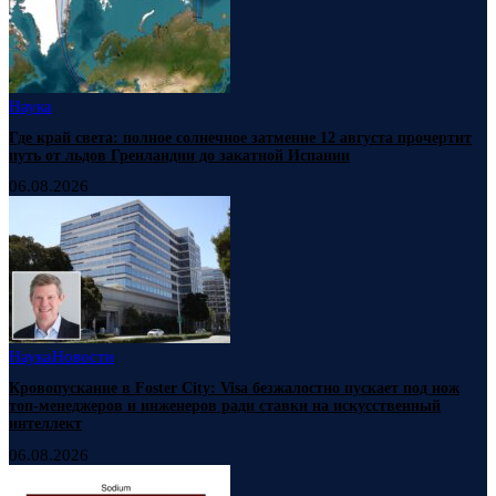
Наука
Где край света: полное солнечное затмение 12 августа прочертит
путь от льдов Гренландии до закатной Испании
06.08.2026
Наука
Новости
Кровопускание в Foster City: Visa безжалостно пускает под нож
топ-менеджеров и инженеров ради ставки на искусственный
интеллект
06.08.2026