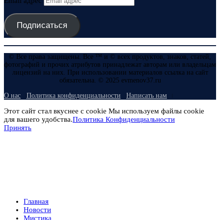
Email адрес
Подписаться
© Все права защищены. Все ™ и © всех продуктов, знаков, статей,
фотографий и прочих атрибутов принадлежат авторам или владельцам
лицензий на них. При использовании материалов ссылка на сайт
обязательна. © 2025 evmenov37.ru
О нас
Политика конфиденциальности
Написать нам
Этот сайт стал вкуснее с cookie Мы используем файлы cookie
для вашего удобства.
Политика Конфиденциальности
Принять
Главная
Новости
Мистика