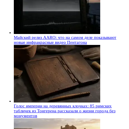
Майский релиз AARO: что на самом деле показывают
новые инфракрасные видео Пентагона
Голос империи на деревянных клочках: 85 римских
табличек из Тонгерена рассказали о жизни города без
монументов