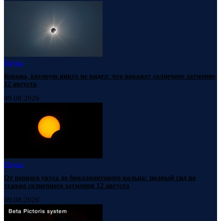
Наука
Корона, которую никто не видел: что покажет солнечное затмение
12 августа
09.08.2026
Наука
От первого укуса до бриллиантового кольца: полный гид по
этапам солнечного затмения 12 августа
09.08.2026