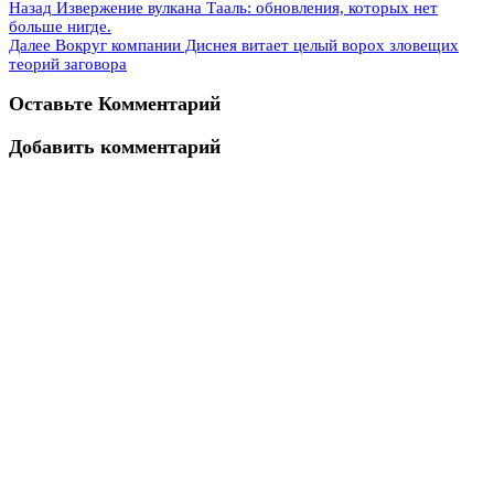
Назад
Извержение вулкана Тааль: обновления, которых нет
больше нигде.
Далее
Вокруг компании Диснея витает целый ворох зловещих
теорий заговора
Оставьте Комментарий
Добавить комментарий