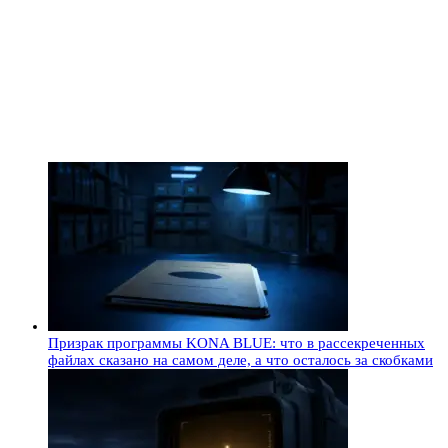
Призрак программы KONA BLUE: что в рассекреченных
файлах сказано на самом деле, а что осталось за скобками