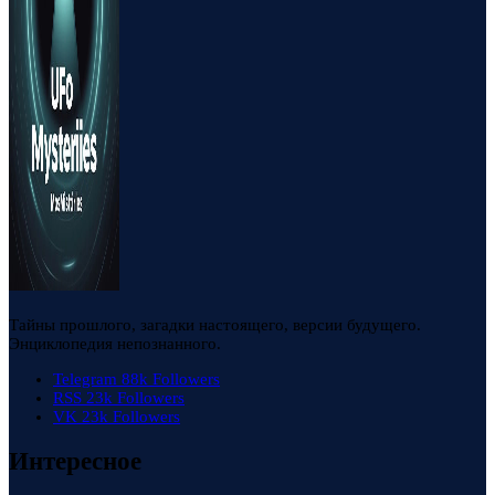
Тайны прошлого, загадки настоящего, версии будущего.
Энциклопедия непознанного.
Telegram
88k
Followers
RSS
23k
Followers
VK
23k
Followers
Интересное