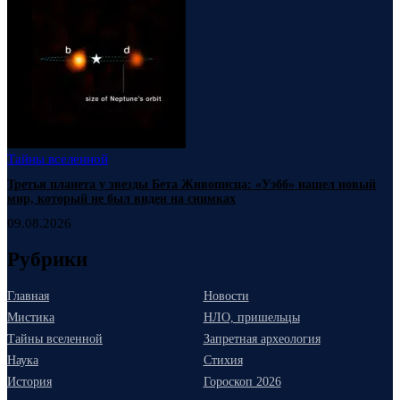
Тайны вселенной
Третья планета у звезды Бета Живописца: «Уэбб» нашел новый
мир, который не был виден на снимках
09.08.2026
Рубрики
Главная
Новости
Мистика
НЛО, пришельцы
Тайны вселенной
Запретная археология
Наука
Стихия
История
Гороскоп 2026