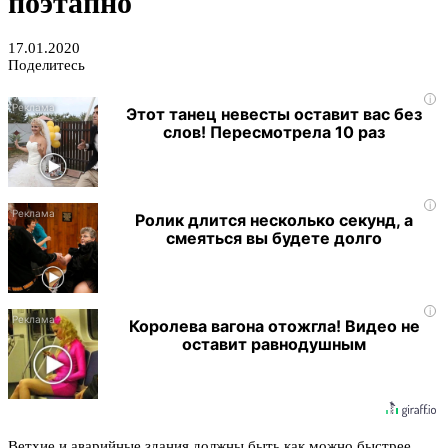
поэтапно
17.01.2020
Поделитесь
i
Этот танец невесты оставит вас без
слов! Пересмотрела 10 раз
i
Ролик длится несколько секунд, а
смеяться вы будете долго
i
Королева вагона отожгла! Видео не
оставит равнодушным
Ветхие и аварийные здания должны быть как можно быстрее