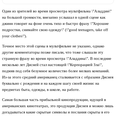
Один из зрителей во время просмотра мультфильма \"Аладдин\"
на большой громкости, внезапно услышал в одной сцене как
джинн говорит на фоне очень тихо и быстро фразу \"Хорошие
подростки, снимайте свою одежду\" (\"good teenagers, take off
your clothes\").
Точное место этой сцены в мультфильме не указано, однако
другие комментаторы позже писали, что тоже слышали эту
странную фразу во время просмотра \"Аладдина\". В последние
несколько лет Дисней стал настоящей \"Корпорацией Зла\",
подмяв под себя безумное количество более мелких компаний.
Из-за этого средний американец сталкивается с образами Диснея
буквально с рождения и на каждом шагу своей жизни: на
предметах быта, одежды, в школе, на работе.
Самая большая часть прибыльной кинопродукции, идущей в
американских кинотеатрах, это продукция Диснея и можно лишь
догадываться какие скрытые символы и послания скрыты в его