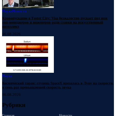
Наука
Новости
Кровопускание в Foster City: Visa безжалостно пускает под нож
топ-менеджеров и инженеров ради ставки на искусственный
интеллект
06.08.2026
Наука
Космический таран: ступень SpaceX врезалась в Луну на скорости,
в семь раз превышающей скорость звука
06.08.2026
Рубрики
Главная
Новости