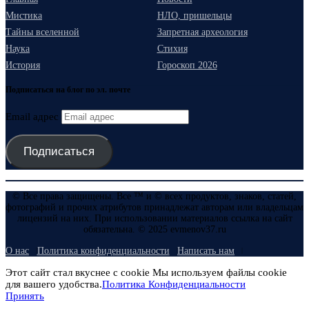
Мистика
НЛО, пришельцы
Тайны вселенной
Запретная археология
Наука
Стихия
История
Гороскоп 2026
Подписаться на блог по эл. почте
Email адрес
Подписаться
© Все права защищены. Все ™ и © всех продуктов, знаков, статей,
фотографий и прочих атрибутов принадлежат авторам или владельцам
лицензий на них. При использовании материалов ссылка на сайт
обязательна. © 2025 evmenov37.ru
О нас
Политика конфиденциальности
Написать нам
Этот сайт стал вкуснее с cookie Мы используем файлы cookie
для вашего удобства.
Политика Конфиденциальности
Принять