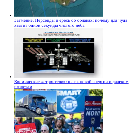
Затмение, Персеиды и ересь об облаках: почему для чуда
хватит одной секунды чистого неба
Космические «строители»: шаг к новой энергии и далеким
планетам