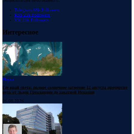
Энциклопедия непознанного.
Telegram
88k
Followers
RSS
23k
Followers
VK
23k
Followers
Интересное
Наука
Где край света: полное солнечное затмение 12 августа прочертит
путь от льдов Гренландии до закатной Испании
06.08.2026