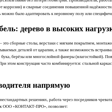
есятилетиями без потери геометрии. Производители, работа
от коррозии) и сварные соединения повышенной надёжности
ь можно было адаптировать к неровному полу или специфич
ль: дерево в высоких нагруз
 это сборные столы, верстаки с мягким покрытием, монтажн
тываемых деталей от царапин, а также возможность встраив
а бука, берёзы или многослойной фанеры (влагостойкой). П
. При этом конструкция часто комбинируется: стальной карка
зводителя напрямую
 нестандартных решениях, работа через посредников чреват
как ООО «КОНТАКТ-ПРО», позволяет: