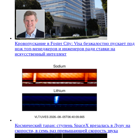
Кровопускание в Foster City: Visa безжалостно пускает под
нож топ-менеджеров и инженеров ради ставки на
искусственный интеллект
Космический таран: ступень SpaceX врезалась в Луну на
скорости, в семь раз превышающей скорость звука