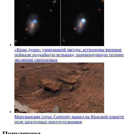
«Крик души» умирающей звезды: астрономы впервые
поймали редчайшую вспышку, перевернувшую теорию
эволюции сверхновых
Марсианские соты: Curiosity нашел на Красной планете
поле загадочных многоугольников
Популярное