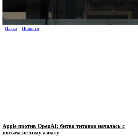
Наука
Новости
Apple против OpenAI: битва титанов началась с
письма не тому азиату