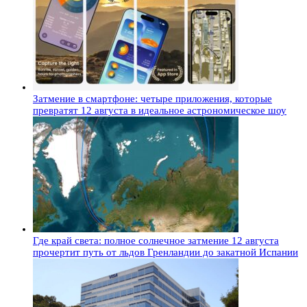
Затмение в смартфоне: четыре приложения, которые
превратят 12 августа в идеальное астрономическое шоу
Где край света: полное солнечное затмение 12 августа
прочертит путь от льдов Гренландии до закатной Испании