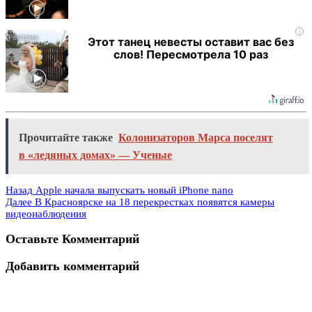
i
Этот танец невесты оставит вас без
слов! Пересмотрела 10 раз
Прочитайте также
Колонизаторов Марса поселят
в «ледяных домах» — Ученые
Назад
Apple начала выпускать новый iPhone nano
Далее
В Красноярске на 18 перекрестках появятся камеры
видеонаблюдения
Оставьте Комментарий
Добавить комментарий