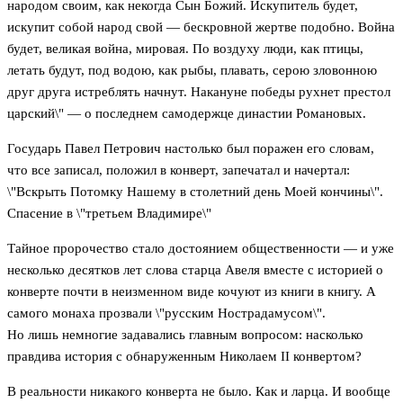
народом своим, как некогда Сын Божий. Искупитель будет,
искупит собой народ свой — бескровной жертве подобно. Война
будет, великая война, мировая. По воздуху люди, как птицы,
летать будут, под водою, как рыбы, плавать, серою зловонною
друг друга истреблять начнут. Накануне победы рухнет престол
царский\" — о последнем самодержце династии Романовых.
Государь Павел Петрович настолько был поражен его словам,
что все записал, положил в конверт, запечатал и начертал:
\"Вскрыть Потомку Нашему в столетний день Моей кончины\".
Спасение в \"третьем Владимире\"
Тайное пророчество стало достоянием общественности — и уже
несколько десятков лет слова старца Авеля вместе с историей о
конверте почти в неизменном виде кочуют из книги в книгу. А
самого монаха прозвали \"русским Нострадамусом\".
Но лишь немногие задавались главным вопросом: насколько
правдива история с обнаруженным Николаем II конвертом?
В реальности никакого конверта не было. Как и ларца. И вообще