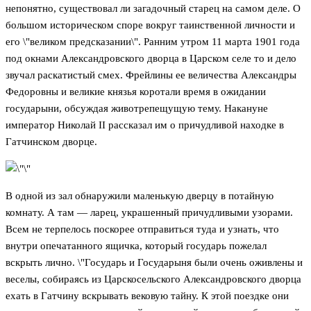
непонятно, существовал ли загадочный старец на самом деле. О
большом историческом споре вокруг таинственной личности и
его \"великом предсказании\". Ранним утром 11 марта 1901 года
под окнами Александровского дворца в Царском селе то и дело
звучал раскатистый смех. Фрейлины ее величества Александры
Федоровны и великие князья коротали время в ожидании
государыни, обсуждая животрепещущую тему. Накануне
император Николай II рассказал им о причудливой находке в
Гатчинском дворце.
В одной из зал обнаружили маленькую дверцу в потайную
комнату. А там — ларец, украшенный причудливыми узорами.
Всем не терпелось поскорее отправиться туда и узнать, что
внутри опечатанного ящичка, который государь пожелал
вскрыть лично. \"Государь и Государыня были очень оживлены и
веселы, собираясь из Царскосельского Александровского дворца
ехать в Гатчину вскрывать вековую тайну. К этой поездке они