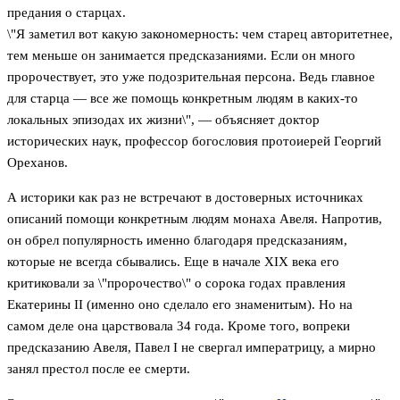
предания о старцах.
\"Я заметил вот какую закономерность: чем старец авторитетнее,
тем меньше он занимается предсказаниями. Если он много
пророчествует, это уже подозрительная персона. Ведь главное
для старца — все же помощь конкретным людям в каких-то
локальных эпизодах их жизни\", — объясняет доктор
исторических наук, профессор богословия протоиерей Георгий
Ореханов.
А историки как раз не встречают в достоверных источниках
описаний помощи конкретным людям монаха Авеля. Напротив,
он обрел популярность именно благодаря предсказаниям,
которые не всегда сбывались. Еще в начале XIX века его
критиковали за \"пророчество\" о сорока годах правления
Екатерины II (именно оно сделало его знаменитым). Но на
самом деле она царствовала 34 года. Кроме того, вопреки
предсказанию Авеля, Павел I не свергал императрицу, а мирно
занял престол после ее смерти.