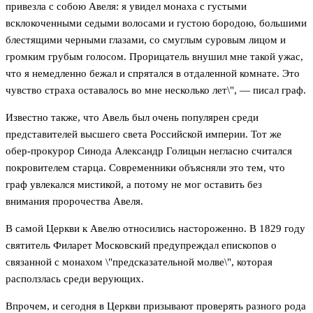
привезла с собою Авеля: я увидел монаха с густыми
всклокоченными седыми волосами и густою бородою, большими
блестящими черными глазами, со смуглым суровым лицом и
громким грубым голосом. Прорицатель внушил мне такой ужас,
что я немедленно бежал и спрятался в отдаленной комнате. Это
чувство страха оставалось во мне несколько лет\", — писал граф.
Известно также, что Авель был очень популярен среди
представителей высшего света Российской империи. Тот же
обер-прокурор Синода Александр Голицын негласно считался
покровителем старца. Современники объясняли это тем, что
граф увлекался мистикой, а потому не мог оставить без
внимания пророчества Авеля.
В самой Церкви к Авелю относились настороженно. В 1829 году
святитель Филарет Московский предупреждал епископов о
связанной с монахом \"предсказательной молве\", которая
расползлась среди верующих.
Впрочем, и сегодня в Церкви призывают проверять разного рода