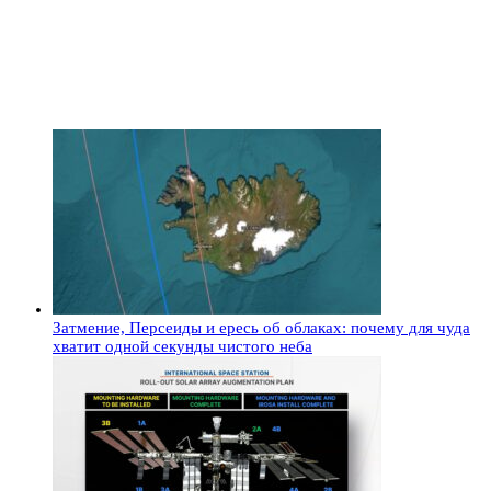
Затмение, Персеиды и ересь об облаках: почему для чуда
хватит одной секунды чистого неба