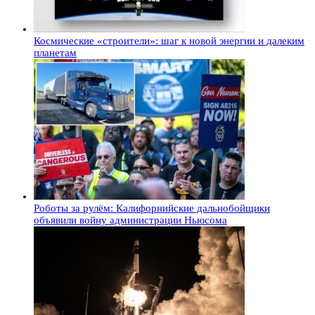
Космические «строители»: шаг к новой энергии и далеким
планетам
Роботы за рулём: Калифорнийские дальнобойщики
объявили войну администрации Ньюсома