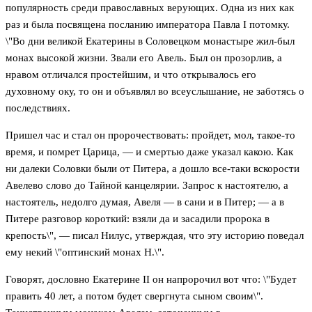
популярность среди православных верующих. Одна из них как
раз и была посвящена посланию императора Павла I потомку.
\"Во дни великой Екатерины в Соловецком монастыре жил-был
монах высокой жизни. Звали его Авель. Был он прозорлив, а
нравом отличался простейшим, и что открывалось его
духовному оку, то он и объявлял во всеуслышание, не заботясь о
последствиях.
Пришел час и стал он пророчествовать: пройдет, мол, такое-то
время, и помрет Царица, — и смертью даже указал какою. Как
ни далеки Соловки были от Питера, а дошло все-таки вскорости
Авелево слово до Тайной канцелярии. Запрос к настоятелю, а
настоятель, недолго думая, Авеля — в сани и в Питер; — а в
Питере разговор короткий: взяли да и засадили пророка в
крепость\", — писал Нилус, утверждая, что эту историю поведал
ему некий \"оптинский монах Н.\".
Говорят, дословно Екатерине II он напророчил вот что: \"Будет
править 40 лет, а потом будет свергнута сыном своим\".