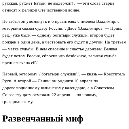
русская, рухнет Батый, не выдержит!\" — эти слова старца
относят к Великой Отечественной войне.
Не забыл он упомянуть и о правителях с именем Владимир, с
которыми связал судьбу России: \"Двое (Владимиров. — Прим.
ред.) уже были — одному богатыри служили, второй будет
рожден в один день, а чествовать его будут в другой. На третьем
— метка судьбы. В нем спасение и счастье державы. Велика
будет потом Россия, сбросив иго безбожное, великая судьба
предназначена ей\".
Первый, которому \"богатыри служили\", — князь — Креститель
Руси. А второй — Ленин: он родился 10 апреля по
дореволюционному юлианскому календарю, а в Советском
Союзе эту дату отмечали 22 апреля — по новому,
григорианскому.
Развенчанный миф