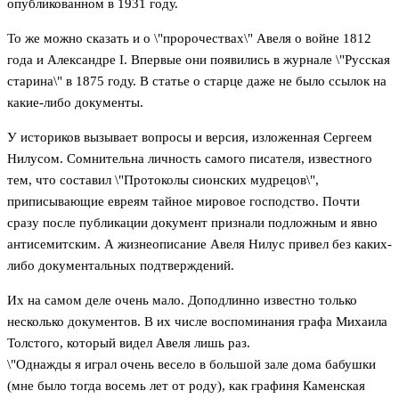
опубликованном в 1931 году.
То же можно сказать и о \"пророчествах\" Авеля о войне 1812
года и Александре I. Впервые они появились в журнале \"Русская
старина\" в 1875 году. В статье о старце даже не было ссылок на
какие-либо документы.
У историков вызывает вопросы и версия, изложенная Сергеем
Нилусом. Сомнительна личность самого писателя, известного
тем, что составил \"Протоколы сионских мудрецов\",
приписывающие евреям тайное мировое господство. Почти
сразу после публикации документ признали подложным и явно
антисемитским. А жизнеописание Авеля Нилус привел без каких-
либо документальных подтверждений.
Их на самом деле очень мало. Доподлинно известно только
несколько документов. В их числе воспоминания графа Михаила
Толстого, который видел Авеля лишь раз.
\"Однажды я играл очень весело в большой зале дома бабушки
(мне было тогда восемь лет от роду), как графиня Каменская