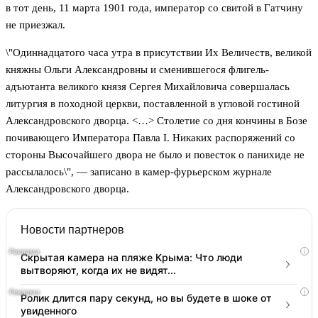
в тот день, 11 марта 1901 года, император со свитой в Гатчину
не приезжал.
\"Одиннадцатого часа утра в присутствии Их Величеств, великой
княжны Ольги Александровны и сменившегося флигель-
адъютанта великого князя Сергея Михайловича совершалась
литургия в походной церкви, поставленной в угловой гостиной
Александровского дворца. <…> Столетие со дня кончины в Бозе
почивающего Императора Павла I. Никаких распоряжений со
стороны Высочайшего двора не было и повесток о панихиде не
рассылалось\", — записано в камер-фурьерском журнале
Александровского дворца.
Новости партнеров
i
Скрытая камера на пляже Крыма: Что люди
вытворяют, когда их не видят...
i
Ролик длится пару секунд, но вы будете в шоке от
увиденного