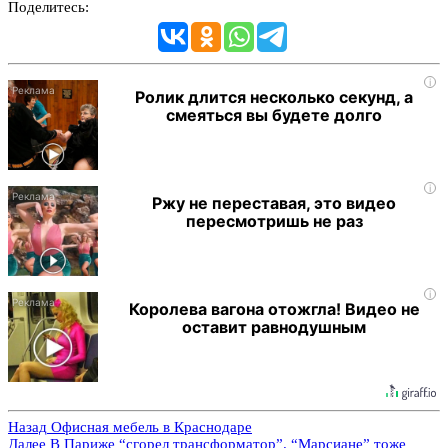
Поделитесь:
i
Ролик длится несколько секунд, а
смеяться вы будете долго
i
Ржу не переставая, это видео
пересмотришь не раз
i
Королева вагона отожгла! Видео не
оставит равнодушным
Назад
Офисная мебель в Краснодаре
Далее
В Париже “сгорел трансформатор”. “Марсиане” тоже