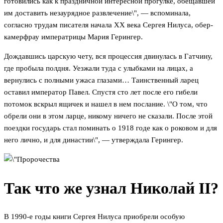
готовились как к праздничной интересной прогулке, обещавшей
им доставить незаурядное развлечение\", — вспоминала,
согласно трудам писателя начала XX века Сергея Нилуса, обер-
камерфрау императрицы Мария Герингер.
Дождавшись царскую чету, вся процессия двинулась в Гатчину,
где пробыла полдня. Уезжали туда с улыбками на лицах, а
вернулись с полными ужаса глазами… Таинственный ларец
оставил император Павел. Спустя сто лет после его гибели
потомок вскрыл ящичек и нашел в нем послание. \"О том, что
обрели они в этом ларце, никому ничего не сказали. После этой
поездки государь стал поминать о 1918 годе как о роковом и для
него лично, и для династии\", — утверждала Герингер.
Так что же узнал Николай II?
В 1990-е годы книги Сергея Нилуса приобрели особую