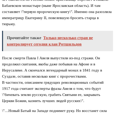
Бабаевском монастыре (ныне Ярославская область). И там
составляет \"первую пророческую книгу\". Именно она разозлила
императрицу Екатерину II, повелевшую бросить старца в
тюрьму.
Прочитайте также
Только несколько стран не
контролирует сегодня клан Ротшильдов
После смерти Павла I Авеля выпустили из-под стражи. Он
продолжил скитания, якобы даже побывав на Афоне и в
Иерусалиме. А скончался легендарный монах в 1841 году в
Суздале, оставив несколько книг с пророчествами.
В частности, описанием грядущих революционных событий
1917 года считают эксперты фразы Авеля о том, что будут
\"бичевать землю русскую, грабить Святыни ее, закрывать
Церкви Божии, казнить лучших людей русских\".
\"…Новый Батый на Западе поднимет руку. Но восстанет сила