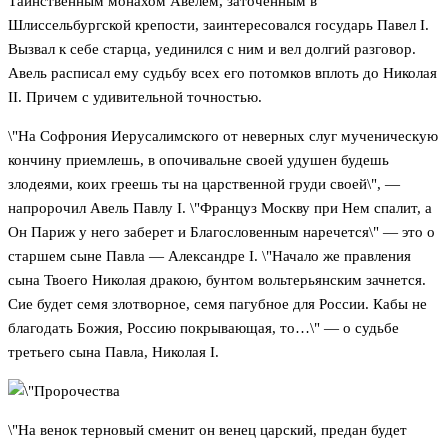
Таинственным монахом Авелем, заточенным в
Шлиссельбургской крепости, заинтересовался государь Павел I.
Вызвал к себе старца, уединился с ним и вел долгий разговор.
Авель расписал ему судьбу всех его потомков вплоть до Николая
II. Причем с удивительной точностью.
\"На Софрония Иерусалимского от неверных слуг мученическую
кончину приемлешь, в опочивальне своей удушен будешь
злодеями, коих греешь ты на царственной груди своей\", —
напророчил Авель Павлу I. \"Француз Москву при Нем спалит, а
Он Париж у него заберет и Благословенным наречется\" — это о
старшем сыне Павла — Александре I. \"Начало же правления
сына Твоего Николая дракою, бунтом вольтерьянским зачнется.
Сие будет семя злотворное, семя пагубное для России. Кабы не
благодать Божия, Россию покрывающая, то…\" — о судьбе
третьего сына Павла, Николая I.
\"На венок терновый сменит он венец царский, предан будет