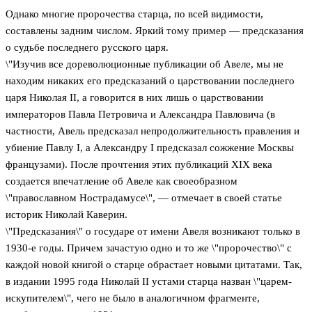
Однако многие пророчества старца, по всей видимости,
составлены задним числом. Яркий тому пример — предсказания
о судьбе последнего русского царя.
\"Изучив все дореволюционные публикации об Авеле, мы не
находим никаких его предсказаний о царствовании последнего
царя Николая II, а говорится в них лишь о царствовании
императоров Павла Петровича и Александра Павловича (в
частности, Авель предсказал непродолжительность правления и
убиение Павлу I, а Александру I предсказал сожжение Москвы
французами). После прочтения этих публикаций XIX века
создается впечатление об Авеле как своеобразном
\"православном Нострадамусе\", — отмечает в своей статье
историк Николай Каверин.
\"Предсказания\" о государе от имени Авеля возникают только в
1930-е годы. Причем зачастую одно и то же \"пророчество\" с
каждой новой книгой о старце обрастает новыми цитатами. Так,
в издании 1995 года Николай II устами старца назван \"царем-
искупителем\", чего не было в аналогичном фрагменте,