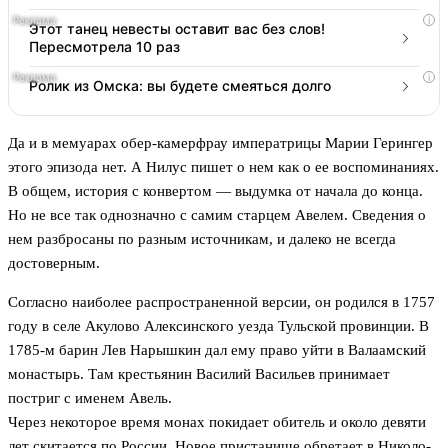
i
Этот танец невесты оставит вас без слов!
Пересмотрела 10 раз
i
Ролик из Омска: вы будете смеяться долго
Да и в мемуарах обер-камерфрау императрицы Марии Герингер
этого эпизода нет. А Нилус пишет о нем как о ее воспоминаниях.
В общем, история с конвертом — выдумка от начала до конца.
Но не все так однозначно с самим старцем Авелем. Сведения о
нем разбросаны по разным источникам, и далеко не всегда
достоверным.
Согласно наиболее распространенной версии, он родился в 1757
году в селе Акулово Алексинского уезда Тульской провинции. В
1785-м барин Лев Нарышкин дал ему право уйти в Валаамский
монастырь. Там крестьянин Василий Васильев принимает
постриг с именем Авель.
Через некоторое время монах покидает обитель и около девяти
лет скитается по России. Новое пристанище обретает в Николо-