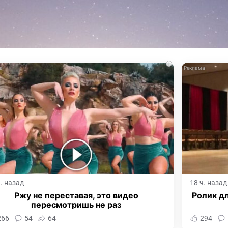
i
ч. назад
18 ч. назад
Ржу не переставая, это видео
Ролик дл
пересмотришь не раз
266
54
64
294