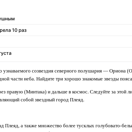
душным
рела 10 раз
густа
о узнаваемого созвездия северного полушария — Ориона (Ох
адной части неба. Найдите три хорошо знакомые звезды пояс
ез правую (Минтака) и дальше в космос. Следуйте за этой л
авляющий собой звездный город Плеяд.
зд Плеяд, а также множество более тусклых голубовато-бел