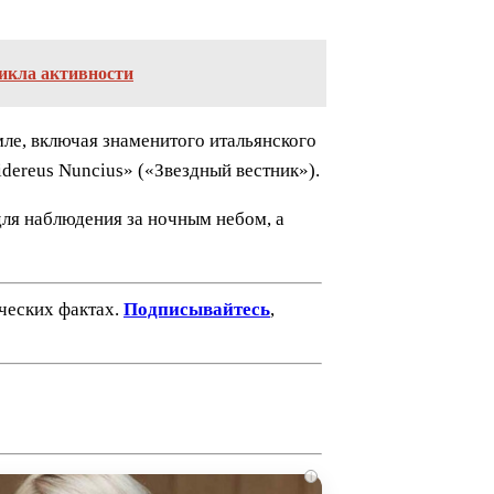
цикла активности
мле, включая знаменитого итальянского
idereus Nuncius» («Звездный вестник»).
для наблюдения за ночным небом, а
ических фактах.
Подписывайтесь
,
i