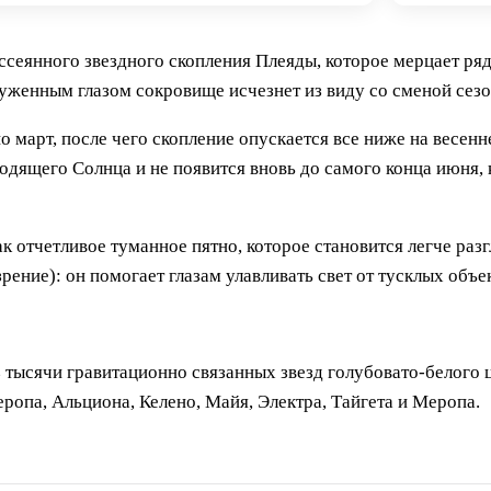
ссеянного звездного скопления Плеяды, которое мерцает ря
уженным глазом сокровище исчезнет из виду со сменой сезо
о март, после чего скопление опускается все ниже на весен
ходящего Солнца и не появится вновь до самого конца июня, 
 отчетливое туманное пятно, которое становится легче разгл
рение): он помогает глазам улавливать свет от тусклых объе
тысячи гравитационно связанных звезд голубовато-белого ц
ропа, Альциона, Келено, Майя, Электра, Тайгета и Меропа.