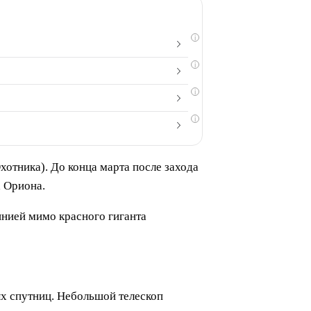
i
i
i
i
отника). До конца марта после захода
а Ориона.
инией мимо красного гиганта
ых спутниц. Небольшой телескоп