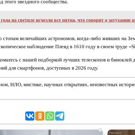
зд этого звездного сообщества.
года на светиле исчезли все пятна, что говорит о затухании 
по стопам величайших астрономов, когда-либо живших на Зе
скопическое наблюдение Плеяд в 1610 году в своем труде «S
комьтесь с нашей подборкой лучших телескопов и биноклей 
ий для смартфонов, доступных в 2026 году.
нном, НЛО, мистике, научных открытиях, неизвестных истор
i