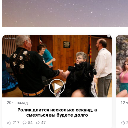
i
20 ч. назад
12 
Ролик длится несколько секунд, а
смеяться вы будете долго
217
54
47