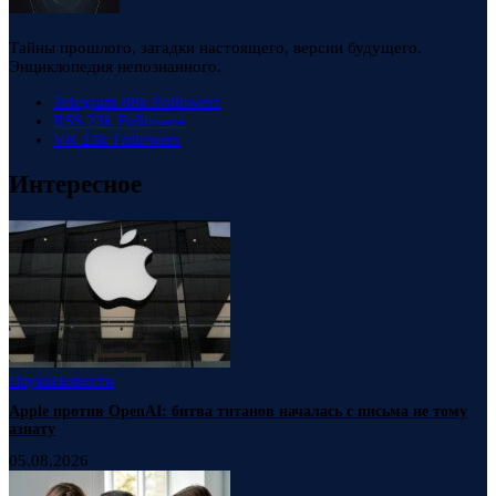
Тайны прошлого, загадки настоящего, версии будущего.
Энциклопедия непознанного.
Telegram
88k
Followers
RSS
23k
Followers
VK
23k
Followers
Интересное
Наука
Новости
Apple против OpenAI: битва титанов началась с письма не тому
азиату
05.08.2026