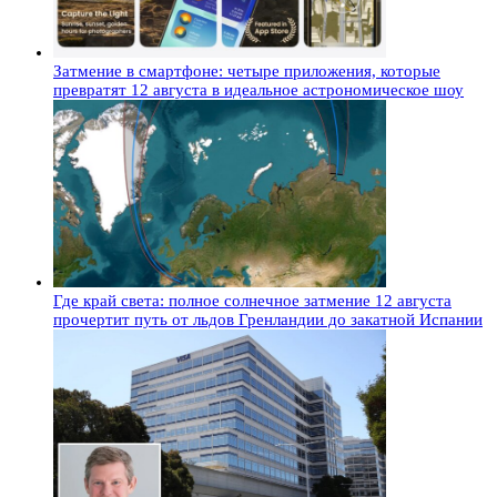
Затмение в смартфоне: четыре приложения, которые
превратят 12 августа в идеальное астрономическое шоу
Где край света: полное солнечное затмение 12 августа
прочертит путь от льдов Гренландии до закатной Испании