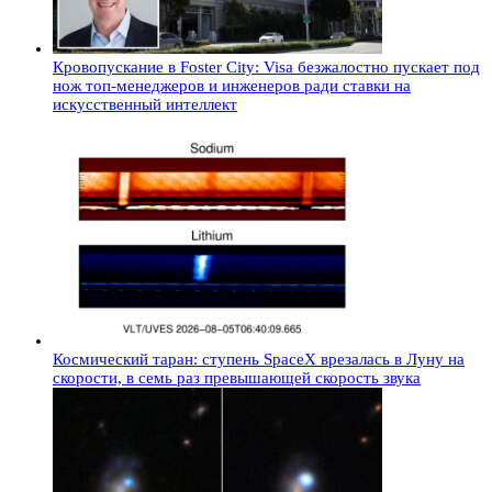
Кровопускание в Foster City: Visa безжалостно пускает под
нож топ-менеджеров и инженеров ради ставки на
искусственный интеллект
Космический таран: ступень SpaceX врезалась в Луну на
скорости, в семь раз превышающей скорость звука