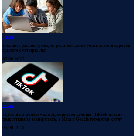
Наука
Планшет раньше букваря: родители хотят учить детей цифровой
грамоте с четырех лет
05.08.2026
Наука
«Табачный момент» для Кремниевой долины: TikTok платит
подросткам за зависимость, а Meta и Google готовятся к суду
05.08.2026