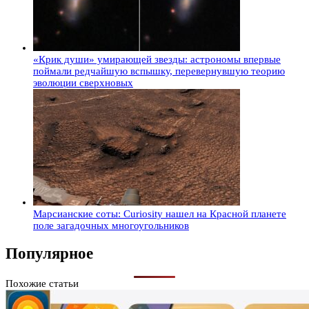
«Крик души» умирающей звезды: астрономы впервые
поймали редчайшую вспышку, перевернувшую теорию
эволюции сверхновых
Марсианские соты: Curiosity нашел на Красной планете
поле загадочных многоугольников
Популярное
Похожие статьи