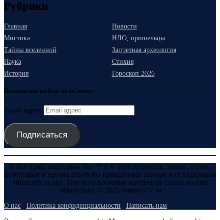
Рубрики
Главная
Новости
Мистика
НЛО, пришельцы
Тайны вселенной
Запретная археология
Наука
Стихия
История
Гороскоп 2026
Подписаться на блог по эл. почте
Email адрес
Подписаться
© Все права защищены. Все ™ и © всех продуктов, знаков, статей,
фотографий и прочих атрибутов принадлежат авторам или владельцам
лицензий на них. При использовании материалов ссылка на сайт
обязательна. © 2025 evmenov37.ru
О нас
Политика конфиденциальности
Написать нам