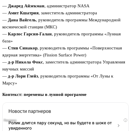
—
Джаред Айзекман
, администратор NASA
—
Амит Кшатрия
, заместитель администратора
—
Дана Вайгель
, руководитель программы Международной
космической станции (МКС)
—
Карлос Гарсия-Галан
, руководитель программы «Лунная
база»
—
Стив Синакор
, руководитель программы «Поверхностная
ядерная энергетика» (Fission Surface Power)
—
д-р Никола Фокс
, заместитель администратора Управления
научных миссий
—
д-р Лори Глейз
, руководитель программы «От Луны к
Марсу»
Контекст: перемены в лунной программе
Новости партнеров
i
Ролик длится пару секунд, но вы будете в шоке от
увиденного