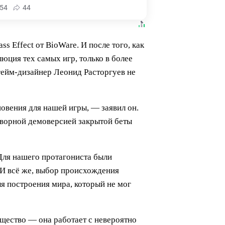
54
44
 Effect от BioWare. И после того, как
ция тех самых игр, только в более
гейм-дизайнер Леонид Расторгуев не
новения для нашей игры, — заявил он.
роворной демоверсией закрытой беты
Для нашего протагониста были
 И всё же, выбор происхождения
я построения мира, который не мог
ущество — она работает с невероятно