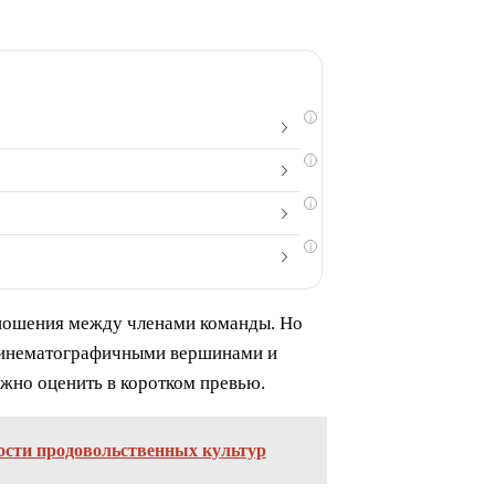
i
i
i
i
тношения между членами команды. Но
с кинематографичными вершинами и
жно оценить в коротком превью.
ости продовольственных культур