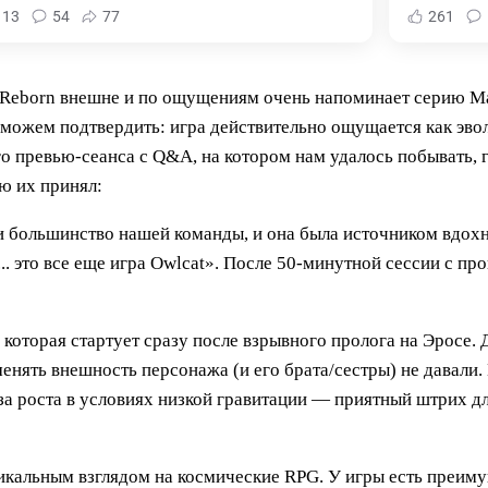
113
54
77
261
s Reborn внешне и по ощущениям очень напоминает серию Mass
ожем подтвердить: игра действительно ощущается как эволю
о превью-сеанса с Q&A, на котором нам удалось побывать, 
ю их принял:
к и большинство нашей команды, и она была источником вдох
.. это все еще игра Owlcat». После 50-минутной сессии с п
оторая стартует сразу после взрывного пролога на Эросе. 
енять внешность персонажа (и его брата/сестры) не давали.
за роста в условиях низкой гравитации — приятный штрих дл
никальным взглядом на космические RPG. У игры есть преим