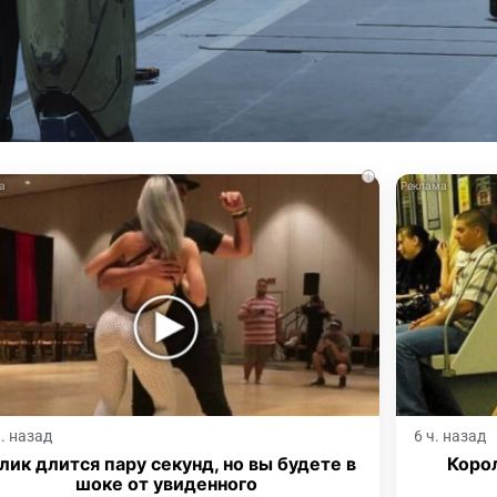
i
ч. назад
6 ч. назад
лик длится пару секунд, но вы будете в
Корол
шоке от увиденного