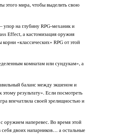
ты этого мира, чтобы выделить свою
 — упор на глубину RPG-механик и
ss Effect, а кастомизация оружия
ы корни «классических» RPG от этой
ределенным комнатам или сундукам», а
равильный баланс между экшеном и
 этому результату». Если посмотреть
 игра впечатлила своей зрелищностью и
 с оружием наперевес. Во время этой
в себя двоих напарников… а остальные