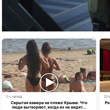
i
2 ч. назад
23 
Скрытая камера на пляже Крыма: Что
Ро
люди вытворяют, когда их не видят...