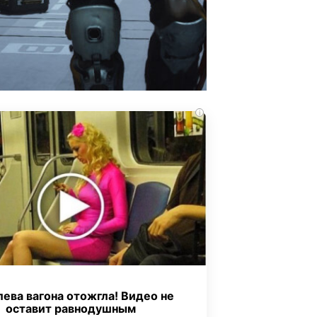
i
ева вагона отожгла! Видео не
оставит равнодушным