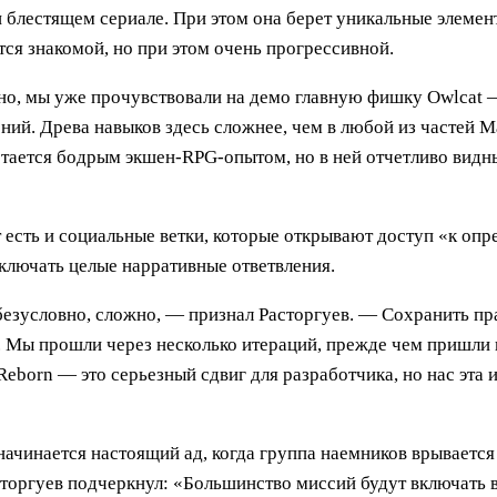
 блестящем сериале. При этом она берет уникальные элемен
я знакомой, но при этом очень прогрессивной.
 рано, мы уже прочувствовали на демо главную фишку Owlcat
ий. Древа навыков здесь сложнее, чем в любой из частей Ma
остается бодрым экшен-RPG-опытом, но в ней отчетливо видн
 есть и социальные ветки, которые открывают доступ «к оп
ключать целые нарративные ответвления.
 безусловно, сложно, — признал Расторгуев. — Сохранить п
. Мы прошли через несколько итераций, прежде чем пришли к
 Reborn — это серьезный сдвиг для разработчика, но нас эта
ачинается настоящий ад, когда группа наемников врывается
сторгуев подчеркнул: «Большинство миссий будут включать 