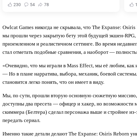
230
54
78
Owlcat Games никогда не скрывала, что The Expanse: Osiri
мы прошли через закрытую бету этой будущей экшен-RPG, м
приземленном и реалистичном сеттинге. Во время недавнег
стал отметать подобные сравнения, а наоборот — полность
«Очевидно, что мы играли в Mass Effect, мы её любим, ка
— Но в плане нарратива, выбора, механик, боевой системы.
становится легко понять, что он имеет в виду.
Мы, по сути, прошли вторую основную сюжетную миссию, к
доступны два пресета — офицер и хакер, но возможности м
скиммера (Белтера) сделал персонажа выше и стройнее из-
передать сериал.
Именно такие детали делают The Expanse: Osiris Reborn у