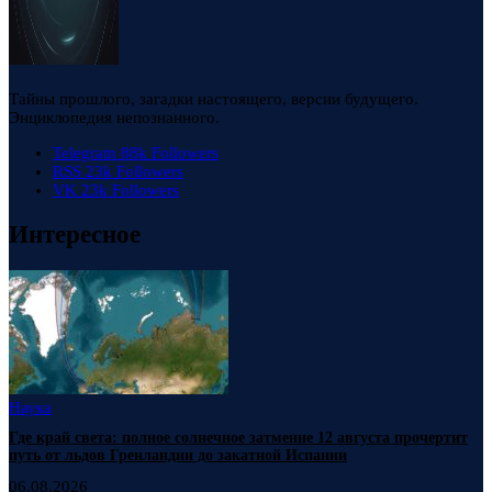
Тайны прошлого, загадки настоящего, версии будущего.
Энциклопедия непознанного.
Telegram
88k
Followers
RSS
23k
Followers
VK
23k
Followers
Интересное
Наука
Где край света: полное солнечное затмение 12 августа прочертит
путь от льдов Гренландии до закатной Испании
06.08.2026