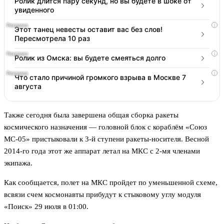
Ролик длится пару секунд, но вы будете в шоке от
увиденного
i
Этот танец невесты оставит вас без слов!
Пересмотрела 10 раз
i
Ролик из Омска: вы будете смеяться долго
i
Что стало причиной громкого взрыва в Москве 7
августа
Также сегодня была завершена общая сборка ракеты
космического назначения — головной блок с кораблём «Союз
МС-05» пристыковали к 3-й ступени ракеты-носителя. Весной
2014-го года этот же аппарат летал на МКС с 2-мя членами
экипажа.
Как сообщается, полет на МКС пройдет по уменьшенной схеме,
всвязи счем космонавты прибудут к стыковому углу модуля
«Поиск» 29 июля в 01:00.