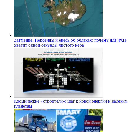
Затмение, Персеиды и ересь об облаках: почему для чуда
хватит одной секунды чистого неба
Космические «строители»: шаг к новой энергии и далеким
планетам