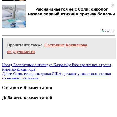
i
Рак начинается не с боли: онколог
назвал первый «тихий» признак болезни
Прочитайте также
Состояние Кокшенова
не улучшается
Назад
Бесплатный антивирус Kaspersky Free сразит все страны
мира до конца года
Далее
Самолеты-разведчики США сделают уникальные съемки
солнечного затмения
Оставьте Комментарий
Добавить комментарий