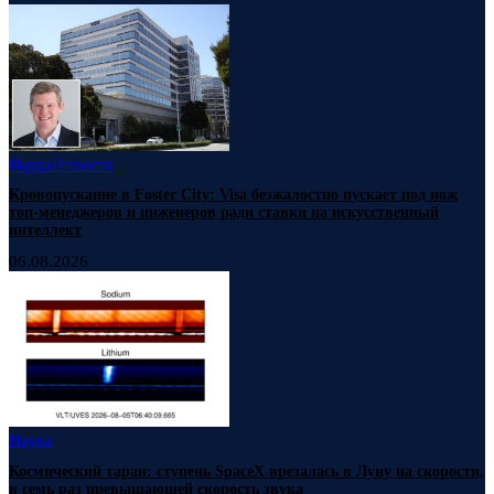
Наука
Новости
Кровопускание в Foster City: Visa безжалостно пускает под нож
топ-менеджеров и инженеров ради ставки на искусственный
интеллект
06.08.2026
Наука
Космический таран: ступень SpaceX врезалась в Луну на скорости,
в семь раз превышающей скорость звука