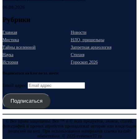
06.08.2026
Рубрики
Главная
Новости
Мистика
НЛО, пришельцы
Тайны вселенной
Запретная археология
Наука
Стихия
История
Гороскоп 2026
Подписаться на блог по эл. почте
Email адрес
Подписаться
© Все права защищены. Все ™ и © всех продуктов, знаков, статей,
фотографий и прочих атрибутов принадлежат авторам или владельцам
лицензий на них. При использовании материалов ссылка на сайт
обязательна. © 2025 evmenov37.ru