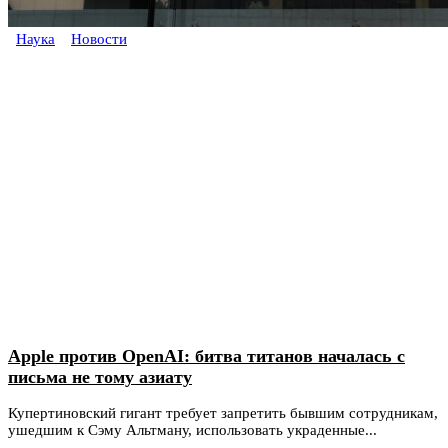
Наука
Новости
Apple против OpenAI: битва титанов началась с
письма не тому азиату
Купертиновский гигант требует запретить бывшим сотрудникам,
ушедшим к Сэму Альтману, использовать украденные...