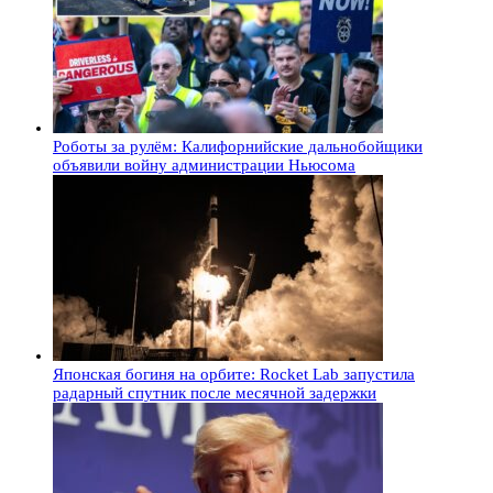
Роботы за рулём: Калифорнийские дальнобойщики
объявили войну администрации Ньюсома
Японская богиня на орбите: Rocket Lab запустила
радарный спутник после месячной задержки