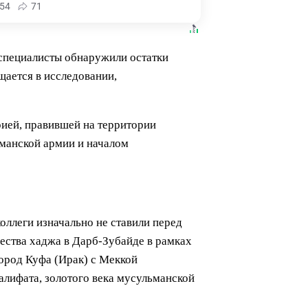
54
71
 специалисты обнаружили остатки
щается в исследовании,
рией, правившей на территории
ьманской армии и началом
коллеги изначально не ставили перед
ества хаджа в Дарб-Зубайде в рамках
город Куфа (Ирак) с Меккой
халифата, золотого века мусульманской