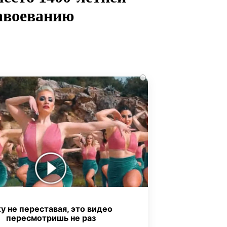
завоеванию
i
у не переставая, это видео
пересмотришь не раз