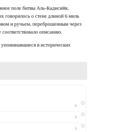
янное поле битвы Аль-Кадисийя,
их говорилось о стене длиной 6 миль
у рвом и ручьем, переброшенным через
ое соответствовало описанию.
а, упоминавшиеся в исторических
i
i
i