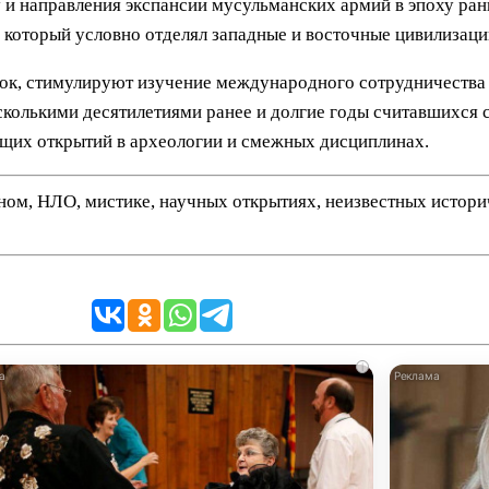
 и направления экспансии мусульманских армий в эпоху ран
 который условно отделял западные и восточные цивилизаци
док, стимулируют изучение международного сотрудничества 
сколькими десятилетиями ранее и долгие годы считавшихся 
ущих открытий в археологии и смежных дисциплинах.
нном, НЛО, мистике, научных открытиях, неизвестных истор
i