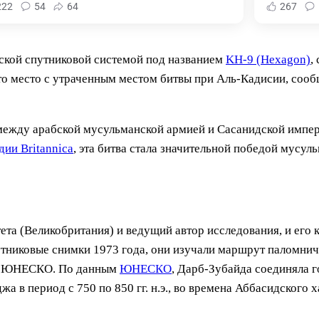
222
54
64
267
ской спутниковой системой под названием
KH-9 (Hexagon)
,
это место с утраченным местом битвы при Аль-Кадисии, сооб
. между арабской мусульманской армией и Сасанидской импе
дии Britannica
, эта битва стала значительной победой мусул
ета (Великобритания) и ведущий автор исследования, и его 
утниковые снимки 1973 года, они изучали маршрут паломнич
дия ЮНЕСКО. По данным
ЮНЕСКО
, Дарб-Зубайда соединяла 
 в период с 750 по 850 гг. н.э., во времена Аббасидского 