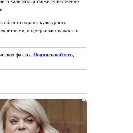
него халифата, а также существенно
и.
в области охраны культурного
секретными, подчеркивает важность
ических фактах.
Подписывайтесь
,
i