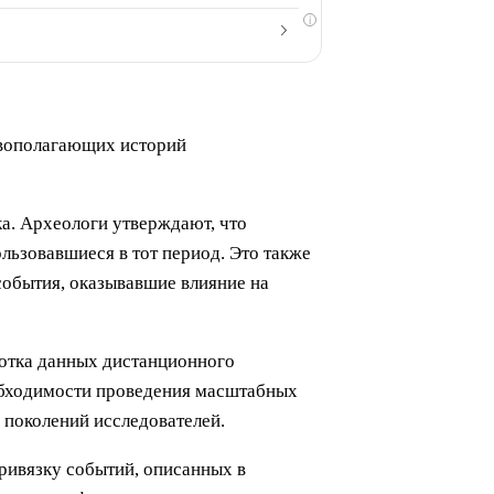
i
новополагающих историй
а. Археологи утверждают, что
льзовавшиеся в тот период. Это также
события, оказывавшие влияние на
ботка данных дистанционного
еобходимости проведения масштабных
 поколений исследователей.
ривязку событий, описанных в