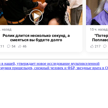
ч. назад
15 ч. назад
Ролик длится несколько секунд, а
"Потер
смеяться вы будете долго
Поплав
211
54
46
217
м в нашей, утверждает новое исследование мультивселенной
мумия пришельцев, снежный человек и ФБР, звездные врата в О