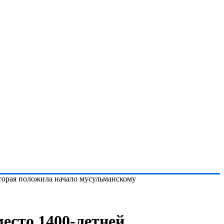
торая положила начало мусульманскому
есто 1400-летней