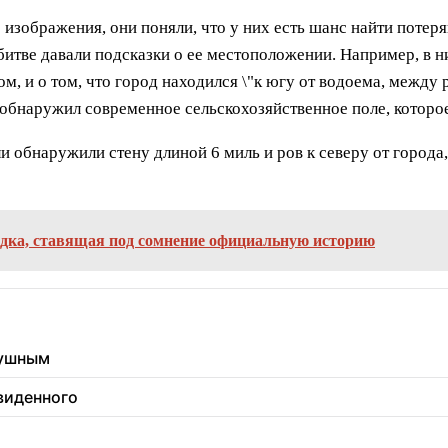
изображения, они поняли, что у них есть шанс найти потер
итве давали подсказки о ее местоположении. Например, в н
ом, и о том, что город находился \"к югу от водоема, межд
ан обнаружил современное сельскохозяйственное поле, котор
и обнаружили стену длиной 6 миль и ров к северу от город
одка, ставящая под сомнение официальную историю
душным
увиденного