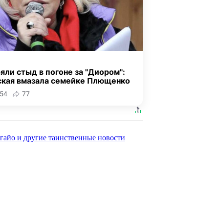
яли стыд в погоне за "Диором":
ская вмазала семейке Плющенко
54
77
гайо и другие таинственные новости