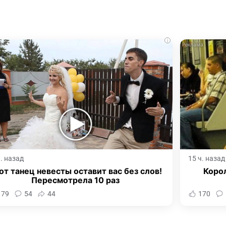
i
ч. назад
15 ч. назад
от танец невесты оставит вас без слов!
Корол
Пересмотрела 10 раз
179
54
44
170