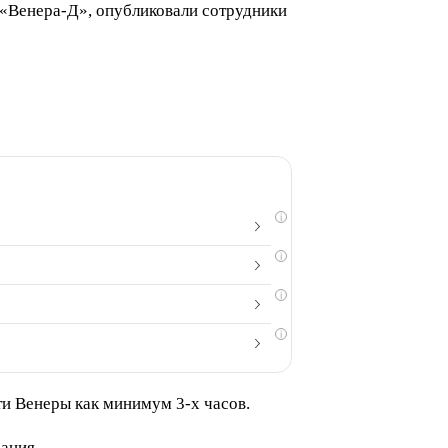
«Венера-Д», опубликовали сотрудники
i
i
i
i
ти Венеры как минимум 3-х часов.
ания.