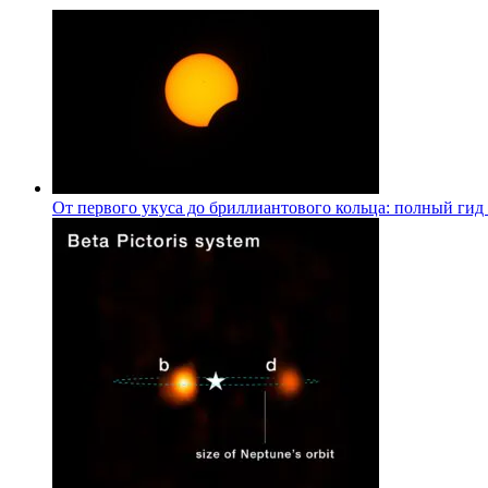
От первого укуса до бриллиантового кольца: полный гид 