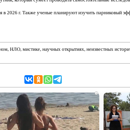
 в 2026 г. Также ученые планируют изучить парниковый эфф
нном, НЛО, мистике, научных открытиях, неизвестных истор
i