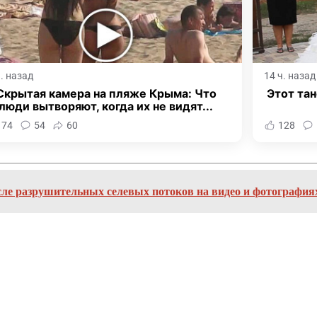
ч. назад
14 ч. назад
Скрытая камера на пляже Крыма: Что
Этот тан
люди вытворяют, когда их не видят...
174
54
60
128
ле разрушительных селевых потоков на видео и фотография