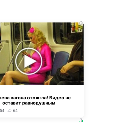
i
ева вагона отожгла! Видео не
оставит равнодушным
54
64