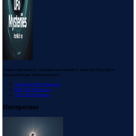
Тайны прошлого, загадки настоящего, версии будущего.
Энциклопедия непознанного.
Telegram
88k
Followers
RSS
23k
Followers
VK
23k
Followers
Интересное