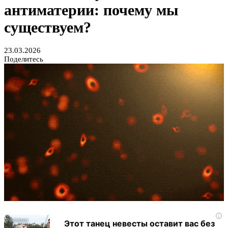
антиматерии: почему мы
существуем?
23.03.2026
Поделитесь
i
Этот танец невесты оставит вас без