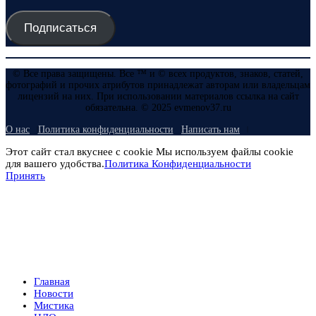
Подписаться
© Все права защищены. Все ™ и © всех продуктов, знаков, статей,
фотографий и прочих атрибутов принадлежат авторам или владельцам
лицензий на них. При использовании материалов ссылка на сайт
обязательна. © 2025 evmenov37.ru
О нас
Политика конфиденциальности
Написать нам
Этот сайт стал вкуснее с cookie Мы используем файлы cookie
для вашего удобства.
Политика Конфиденциальности
Принять
Главная
Новости
Мистика