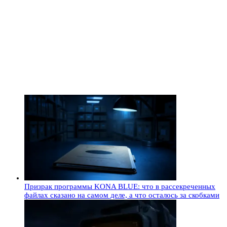
Призрак программы KONA BLUE: что в рассекреченных
файлах сказано на самом деле, а что осталось за скобками