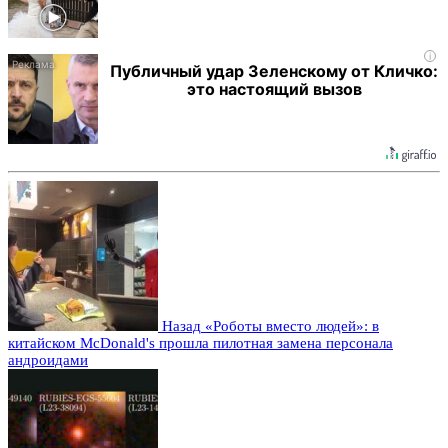
i
Публичный удар Зеленскому от Кличко:
это настоящий вызов
Назад
«Роботы вместо людей»: в
китайском McDonald's прошла пилотная замена персонала
андроидами