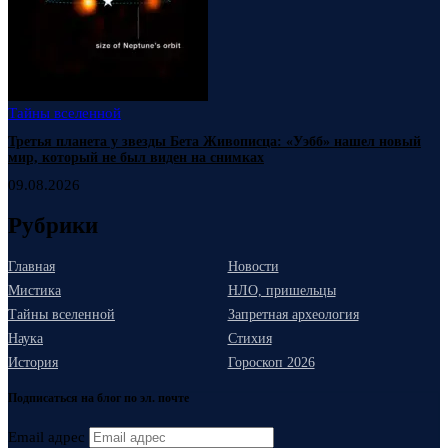
Тайны вселенной
Третья планета у звезды Бета Живописца: «Уэбб» нашел новый
мир, который не был виден на снимках
09.08.2026
Рубрики
Главная
Новости
Мистика
НЛО, пришельцы
Тайны вселенной
Запретная археология
Наука
Стихия
История
Гороскоп 2026
Подписаться на блог по эл. почте
Email адрес