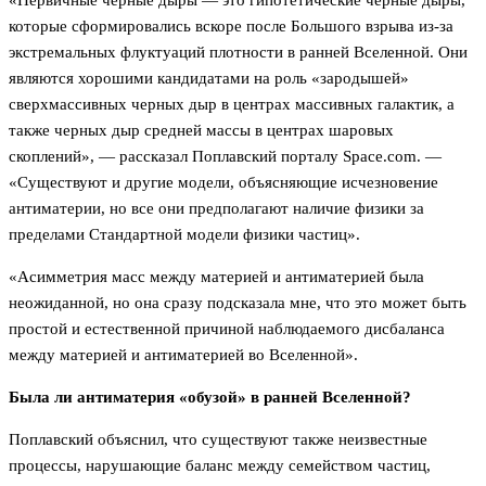
«Первичные черные дыры — это гипотетические черные дыры,
которые сформировались вскоре после Большого взрыва из-за
экстремальных флуктуаций плотности в ранней Вселенной. Они
являются хорошими кандидатами на роль «зародышей»
сверхмассивных черных дыр в центрах массивных галактик, а
также черных дыр средней массы в центрах шаровых
скоплений», — рассказал Поплавский порталу Space.com. —
«Существуют и другие модели, объясняющие исчезновение
антиматерии, но все они предполагают наличие физики за
пределами Стандартной модели физики частиц».
«Асимметрия масс между материей и антиматерией была
неожиданной, но она сразу подсказала мне, что это может быть
простой и естественной причиной наблюдаемого дисбаланса
между материей и антиматерией во Вселенной».
Была ли антиматерия «обузой» в ранней Вселенной?
Поплавский объяснил, что существуют также неизвестные
процессы, нарушающие баланс между семейством частиц,