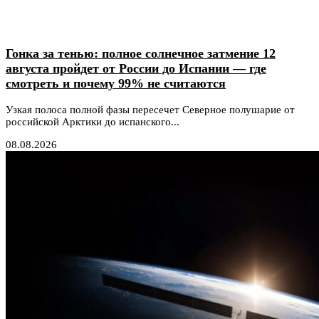
Гонка за тенью: полное солнечное затмение 12
августа пройдет от России до Испании — где
смотреть и почему 99% не считаются
Узкая полоса полной фазы пересечет Северное полушарие от
российской Арктики до испанского...
08.08.2026