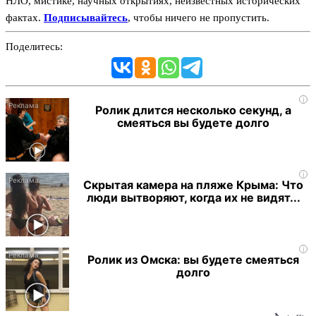
НЛО, мистике, научных открытиях, неизвестных исторических
фактах.
Подписывайтесь
, чтобы ничего не пропустить.
Поделитесь:
i
Ролик длится несколько секунд, а
смеяться вы будете долго
i
Скрытая камера на пляже Крыма: Что
люди вытворяют, когда их не видят...
i
Ролик из Омска: вы будете смеяться
долго