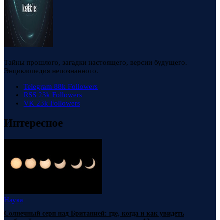
Тайны прошлого, загадки настоящего, версии будущего.
Энциклопедия непознанного.
Telegram
88k
Followers
RSS
23k
Followers
VK
23k
Followers
Интересное
Наука
Солнечный серп над Британией: где, когда и как увидеть