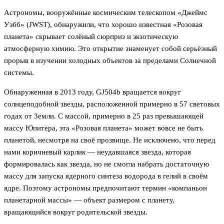
Астрономы, вооружённые космическим телескопом «Джеймс
Уэбб» (JWST), обнаружили, что хорошо известная «Розовая
планета» скрывает солёный сюрприз и экзотическую
атмосферную химию. Это открытие знаменует собой серьёзный
прорыв в изучении холодных объектов за пределами Солнечной
системы.
Обнаруженная в 2013 году, GJ504b вращается вокруг
солнцеподобной звезды, расположенной примерно в 57 световых
годах от Земли. С массой, примерно в 25 раз превышающей
массу Юпитера, эта «Розовая планета» может вовсе не быть
планетой, несмотря на своё прозвище. Не исключено, что перед
нами коричневый карлик — неудавшаяся звезда, которая
формировалась как звезда, но не смогла набрать достаточную
массу для запуска ядерного синтеза водорода в гелий в своём
ядре. Поэтому астрономы предпочитают термин «компаньон
планетарной массы» — объект размером с планету,
вращающийся вокруг родительской звезды.