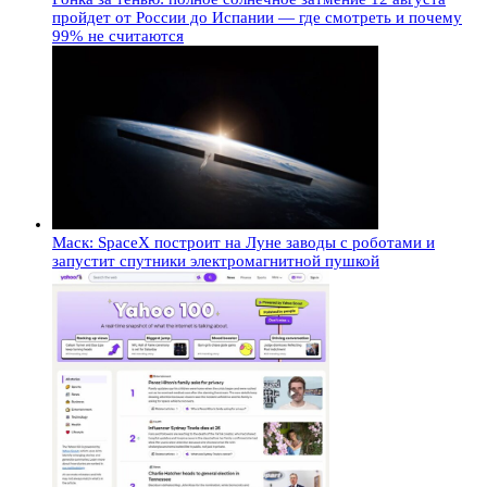
пройдет от России до Испании — где смотреть и почему
99% не считаются
Маск: SpaceX построит на Луне заводы с роботами и
запустит спутники электромагнитной пушкой