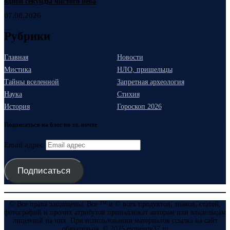
одной секунды чистого неба
07.08.2026
Рубрики
Главная
Новости
Мистика
НЛО, пришельцы
Тайны вселенной
Запретная археология
Наука
Стихия
История
Гороскоп 2026
Подписаться на блог по эл. почте
Email адрес
Подписаться
© Все права защищены. Все ™ и © всех продуктов, знаков, статей,
фотографий и прочих атрибутов принадлежат авторам или владельцам
лицензий на них. При использовании материалов ссылка на сайт
обязательна. © 2025 evmenov37.ru