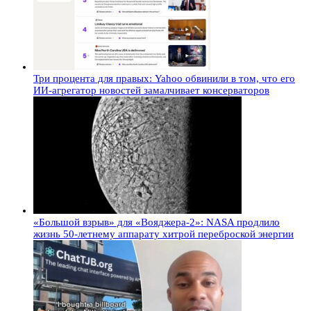
Три процента для правых: Yahoo обвинили в том, что его
ИИ-агрегатор новостей замалчивает консерваторов
«Большой взрыв» для «Вояджера-2»: NASA продлило
жизнь 50-летнему аппарату хитрой переброской энергии