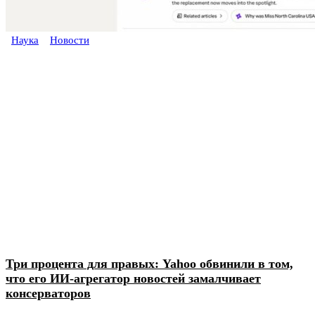
Наука
Новости
Три процента для правых: Yahoo обвинили в том,
что его ИИ-агрегатор новостей замалчивает
консерваторов