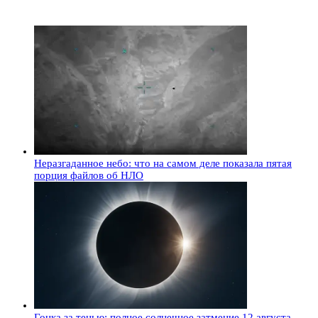
Неразгаданное небо: что на самом деле показала пятая
порция файлов об НЛО
Гонка за тенью: полное солнечное затмение 12 августа