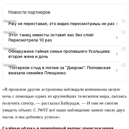
Новости партнеров
i
Ржу не переставая, это видео пересмотришь не раз
i
Этот танец невесты оставит вас без слов!
Пересмотрела 10 раз
i
Обнаружена тайная семья пропавшего Усольцева:
вторая жена и дочь
i
"Потеряли стыд в погоне за "Диором": Поплавская
вмазала семейке Плющенко
«В прошлом другие астрономы наблюдали компаньона целую
ночь с помощью одних из крупнейших телескопов мира, пытаясь
получить спектр, — рассказал Бабурадж. — И они не смогли
увидеть объект. С JWST всё наше наблюдение заняло около двух
часов, и мы добились успеха».
Солёные облака и нерешённый вопрос происхождения