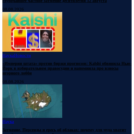
глубочайшее частное затмение десятилетия 12 августа
08.08.2026
Наука
Новости
«Империя штата» против биржи прогнозов: Kalshi обвинила Нью-
Йорк в избирательном правосудии и напомнила про взносы
игорного лобби
08.08.2026
Наука
Затмение, Персеиды и ересь об облаках: почему для чуда хватит