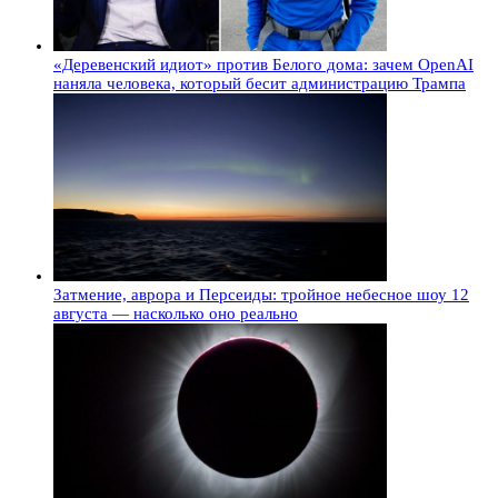
«Деревенский идиот» против Белого дома: зачем OpenAI
наняла человека, который бесит администрацию Трампа
Затмение, аврора и Персеиды: тройное небесное шоу 12
августа — насколько оно реально