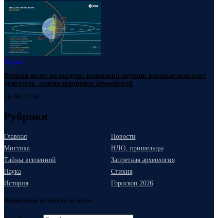
Наука
Вечный полет на воздухе: испанский спутник впервые испытает
двигатель, заправляющийся атмосферой
10.08.2026
Рубрики
Главная
Новости
Мистика
НЛО, пришельцы
Тайны вселенной
Запретная археология
Наука
Стихия
История
Гороскоп 2026
Подписаться на блог по эл. почте