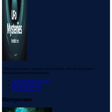
Тайны прошлого, загадки настоящего, версии будущего.
Энциклопедия непознанного.
Telegram
88k
Followers
RSS
23k
Followers
VK
23k
Followers
Интересное