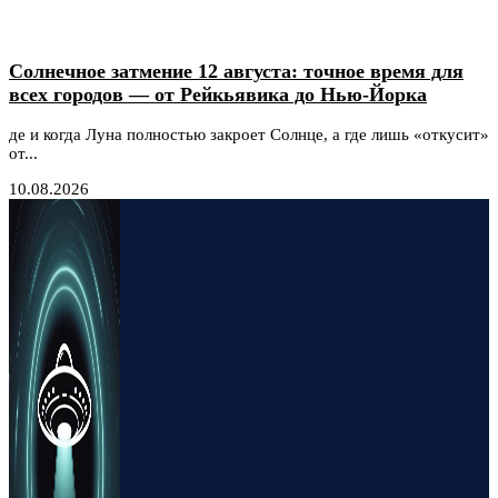
Солнечное затмение 12 августа: точное время для
всех городов — от Рейкьявика до Нью-Йорка
де и когда Луна полностью закроет Солнце, а где лишь «откусит»
от...
10.08.2026