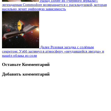
Назад
Побег из «Черного зеркала»:
легендарная Commodore возвращается с раскладушкой, которая
насильно лечит цифровую зависимость
Далее
Розовая загадка с солёным
секретом: Уэбб заглянул в атмосферу «неудавшейся звезды» и
нашёл облака из соли
Оставьте Комментарий
Добавить комментарий