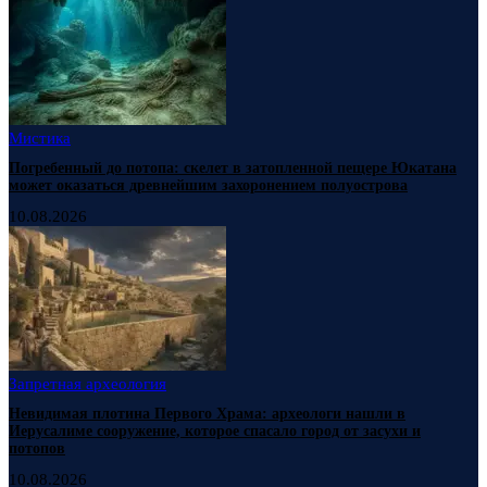
Мистика
Погребенный до потопа: скелет в затопленной пещере Юкатана
может оказаться древнейшим захоронением полуострова
10.08.2026
Запретная археология
Невидимая плотина Первого Храма: археологи нашли в
Иерусалиме сооружение, которое спасало город от засухи и
потопов
10.08.2026