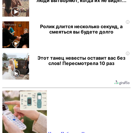
люди вытворяют, когда их не видят...
i
Ролик длится несколько секунд, а
смеяться вы будете долго
i
Этот танец невесты оставит вас без
слов! Пересмотрела 10 раз