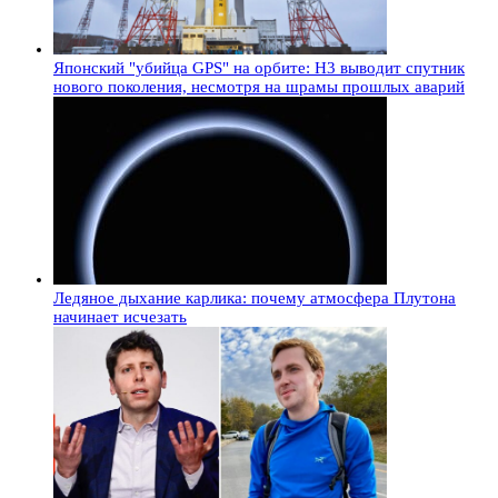
Японский "убийца GPS" на орбите: H3 выводит спутник
нового поколения, несмотря на шрамы прошлых аварий
Ледяное дыхание карлика: почему атмосфера Плутона
начинает исчезать