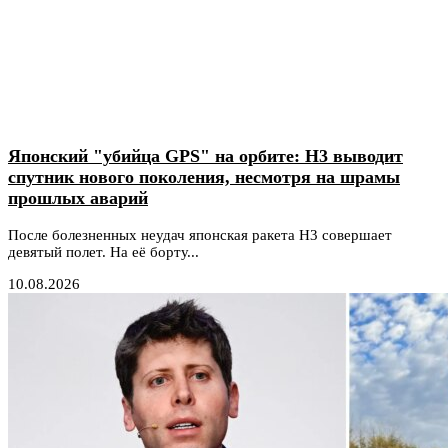
Японский "убийца GPS" на орбите: H3 выводит
спутник нового поколения, несмотря на шрамы
прошлых аварий
После болезненных неудач японская ракета H3 совершает
девятый полет. На её борту...
10.08.2026