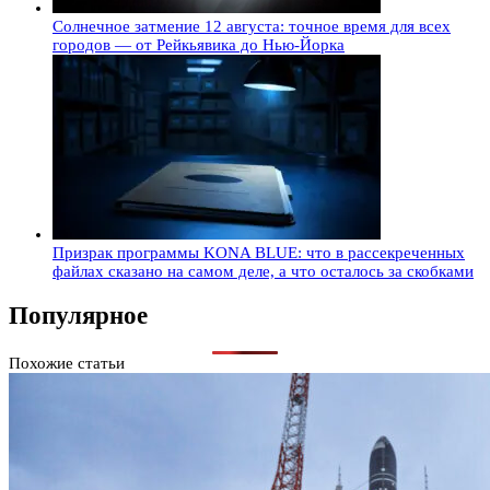
Солнечное затмение 12 августа: точное время для всех
городов — от Рейкьявика до Нью-Йорка
Призрак программы KONA BLUE: что в рассекреченных
файлах сказано на самом деле, а что осталось за скобками
Популярное
Похожие статьи