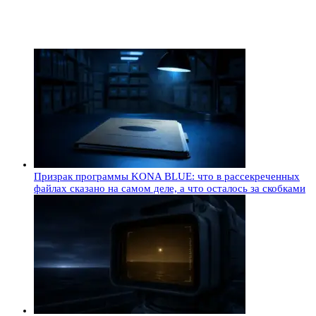
Призрак программы KONA BLUE: что в рассекреченных
файлах сказано на самом деле, а что осталось за скобками