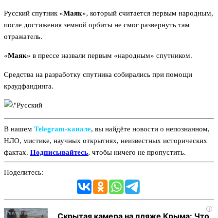
Русский спутник «
Маяк
», который считается первым народным,
после достижения земной орбиты не смог развернуть там
отражатель.
«
Маяк
» в прессе назвали первым «народным» спутником.
Средства на разработку спутника собирались при помощи
краудфандинга.
В нашем
Telegram‑канале
, вы найдёте новости о непознанном,
НЛО, мистике, научных открытиях, неизвестных исторических
фактах.
Подписывайтесь
, чтобы ничего не пропустить.
Поделитесь:
i
Скрытая камера на пляже Крыма: Что