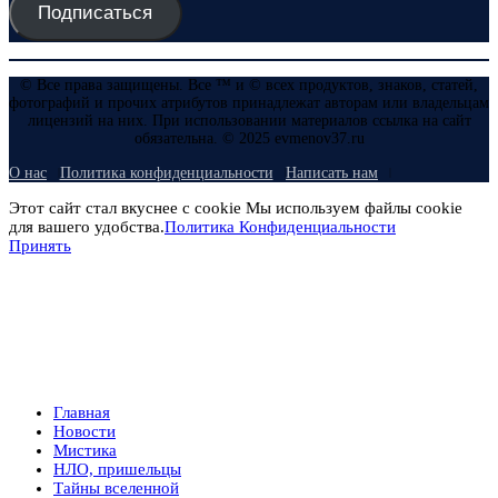
Подписаться
© Все права защищены. Все ™ и © всех продуктов, знаков, статей,
фотографий и прочих атрибутов принадлежат авторам или владельцам
лицензий на них. При использовании материалов ссылка на сайт
обязательна. © 2025 evmenov37.ru
О нас
Политика конфиденциальности
Написать нам
Этот сайт стал вкуснее с cookie Мы используем файлы cookie
для вашего удобства.
Политика Конфиденциальности
Принять
Главная
Новости
Мистика
НЛО, пришельцы
Тайны вселенной