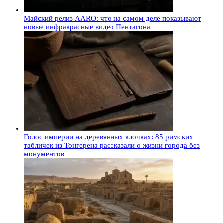
Майский релиз AARO: что на самом деле показывают
новые инфракрасные видео Пентагона
Голос империи на деревянных клочках: 85 римских
табличек из Тонгерена рассказали о жизни города без
монументов