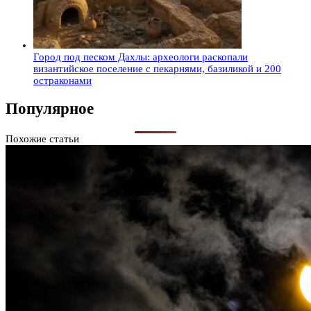
Город под песком Дахлы: археологи раскопали
византийское поселение с пекарнями, базиликой и 200
остраконами
Популярное
Похожие статьи