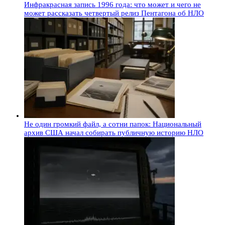
Инфракрасная запись 1996 года: что может и чего не
может рассказать четвертый релиз Пентагона об НЛО
Не один громкий файл, а сотни папок: Национальный
архив США начал собирать публичную историю НЛО