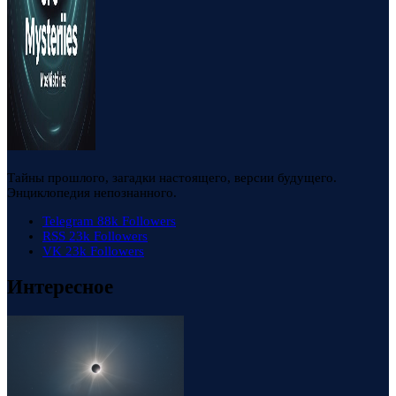
Тайны прошлого, загадки настоящего, версии будущего.
Энциклопедия непознанного.
Telegram
88k
Followers
RSS
23k
Followers
VK
23k
Followers
Интересное