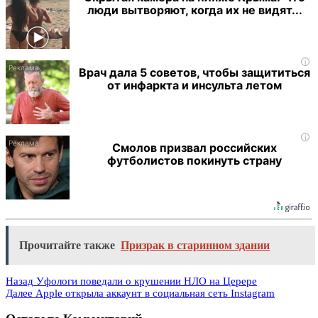
люди вытворяют, когда их не видят...
i
Врач дала 5 советов, чтобы защититься
от инфаркта и инсульта летом
i
Смолов призвал российских
футболистов покинуть страну
Прочитайте также
Призрак в старинном здании
Назад
Уфологи поведали о крушении НЛО на Церере
Далее
Apple открыла аккаунт в социальная сеть Instagram