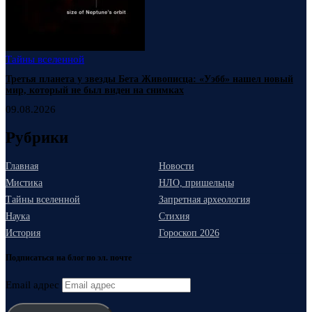
Тайны вселенной
Третья планета у звезды Бета Живописца: «Уэбб» нашел новый
мир, который не был виден на снимках
09.08.2026
Рубрики
Главная
Новости
Мистика
НЛО, пришельцы
Тайны вселенной
Запретная археология
Наука
Стихия
История
Гороскоп 2026
Подписаться на блог по эл. почте
Email адрес