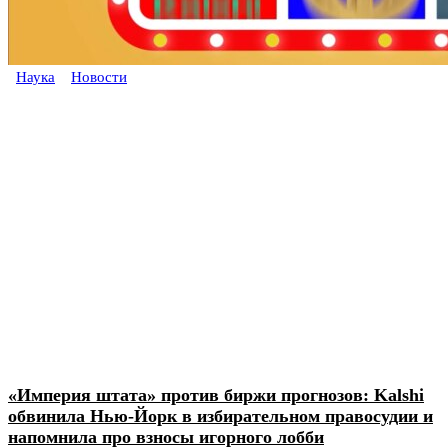
Наука
Новости
«Империя штата» против биржи прогнозов: Kalshi
обвинила Нью-Йорк в избирательном правосудии и
напомнила про взносы игорного лобби