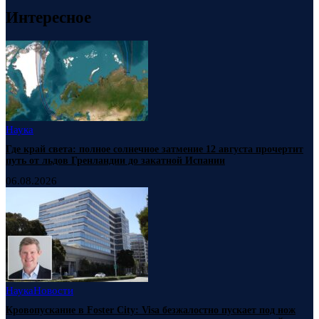
Интересное
Наука
Где край света: полное солнечное затмение 12 августа прочертит
путь от льдов Гренландии до закатной Испании
06.08.2026
Наука
Новости
Кровопускание в Foster City: Visa безжалостно пускает под нож