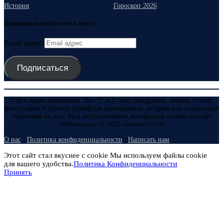
История
Гороскоп 2026
Подписаться на блог по эл. почте
Email адрес
Подписаться
© Все права защищены. Все ™ и © всех продуктов, знаков, статей,
фотографий и прочих атрибутов принадлежат авторам или владельцам
лицензий на них. При использовании материалов ссылка на сайт
обязательна. © 2025 evmenov37.ru
О нас
Политика конфиденциальности
Написать нам
Этот сайт стал вкуснее с cookie Мы используем файлы cookie
для вашего удобства.
Политика Конфиденциальности
Принять