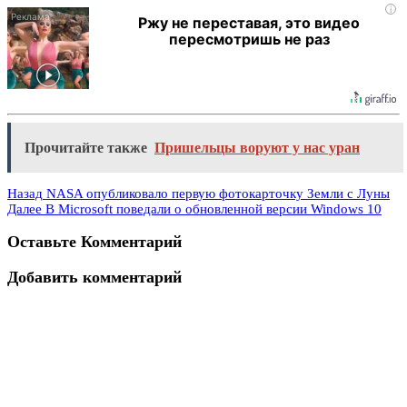
i
Ржу не переставая, это видео
пересмотришь не раз
Прочитайте также
Пришельцы воруют у нас уран
Назад
NASA опубликовало первую фотокарточку Земли с Луны
Далее
В Microsoft поведали о обновленной версии Windows 10
Оставьте Комментарий
Добавить комментарий