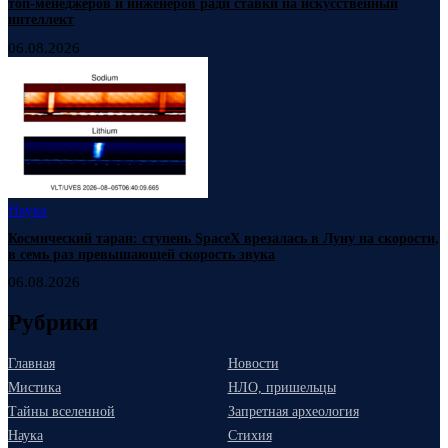
топ-менеджеров и инженеров ради ставки на искусственный
интеллект
06.08.2026
Наука
Космический таран: ступень SpaceX врезалась в Луну на скорости,
в семь раз превышающей скорость звука
06.08.2026
Рубрики
Главная
Новости
Мистика
НЛО, пришельцы
Тайны вселенной
Запретная археология
Наука
Стихия