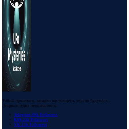
Тайны прошлого, загадки настоящего, версии будущего.
Энциклопедия непознанного.
Telegram
88k
Followers
RSS
23k
Followers
VK
23k
Followers