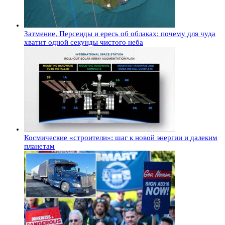
Затмение, Персеиды и ересь об облаках: почему для чуда
хватит одной секунды чистого неба
Космические «строители»: шаг к новой энергии и далеким
планетам