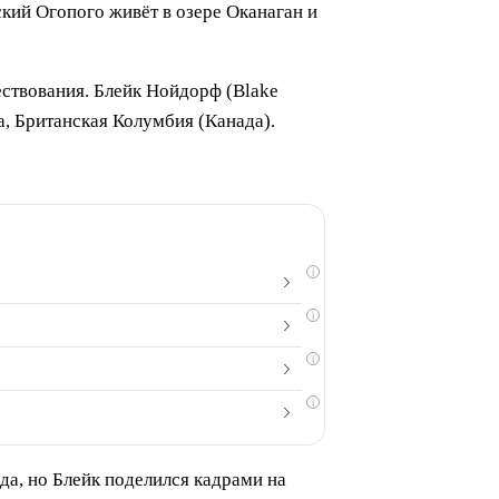
кий Огопого живёт в озере Оканаган и
ествования. Блейк Нойдорф (Blake
на, Британская Колумбия (Канада).
i
i
i
i
да, но Блейк поделился кадрами на