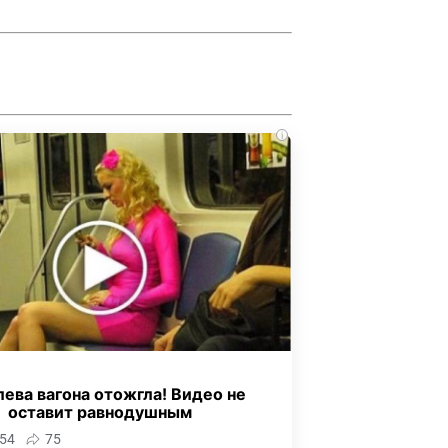
i
ева вагона отожгла! Видео не
оставит равнодушным
54
75