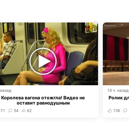
i
. назад
10 ч. назад
Королева вагона отожгла! Видео не
Ролик дл
оставит равнодушным
271
54
62
136