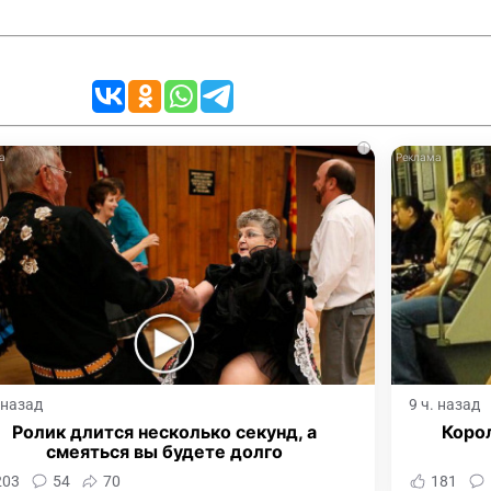
i
. назад
9 ч. назад
Ролик длится несколько секунд, а
Корол
смеяться вы будете долго
203
54
70
181