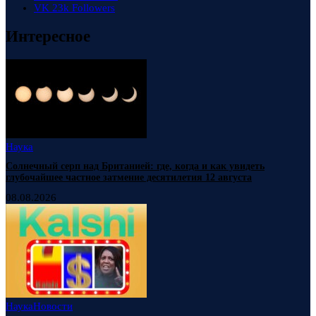
VK
23k
Followers
Интересное
Наука
Солнечный серп над Британией: где, когда и как увидеть
глубочайшее частное затмение десятилетия 12 августа
08.08.2026
Наука
Новости