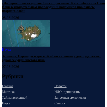
«Империя штата» против биржи прогнозов: Kalshi обвинила Нью-
Йорк в избирательном правосудии и напомнила про взносы
игорного лобби
08.08.2026
Наука
Затмение, Персеиды и ересь об облаках: почему для чуда хватит
одной секунды чистого неба
07.08.2026
Рубрики
Главная
Новости
Мистика
НЛО, пришельцы
Тайны вселенной
Запретная археология
Наука
Стихия