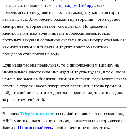
плавает солнечная система, с
приходом Нибиру
слегка
поменялась, то не удивительно, что лампады у монахов горят
как-то не так. Химические реакции при горении – это перенос
электронов, которые летают, как и летали. Но движение
электромагнитных волн и другие процессы замедлились,
поскольку вакуум в солнечной системе из-за Нибиру стал как бы
немного вязким и для света и других электромагнитных
процессов стал похож на воду.
Если наша теория правильная, то с приближением Нибиру на
минимальное расстояние мир ждут и другие чудеса, в том числе
изменение законов биологии, химии и физики: люди могут начать
летать, а стрелки часов повернутся вспять или стрела времени
пойдет вообще в каком-то другом направлении, так что следим
за развитием событий.
В нашем
Telegram‑канале
, вы найдёте новости о непознанном,
НЛО, мистике, научных открытиях, неизвестных исторических
фактах.
Подписывайтесь
, чтобы ничего не пропустить.