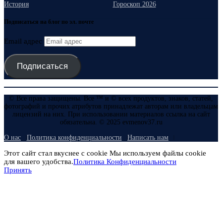
История
Гороскоп 2026
Подписаться на блог по эл. почте
Email адрес
Подписаться
© Все права защищены. Все ™ и © всех продуктов, знаков, статей,
фотографий и прочих атрибутов принадлежат авторам или владельцам
лицензий на них. При использовании материалов ссылка на сайт
обязательна. © 2025 evmenov37.ru
О нас
Политика конфиденциальности
Написать нам
Этот сайт стал вкуснее с cookie Мы используем файлы cookie
для вашего удобства.
Политика Конфиденциальности
Принять