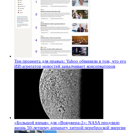
Три процента для правых: Yahoo обвинили в том, что его
ИИ-агрегатор новостей замалчивает консерваторов
«Большой взрыв» для «Вояджера-2»: NASA продлило
жизнь 50-летнему аппарату хитрой переброской энергии