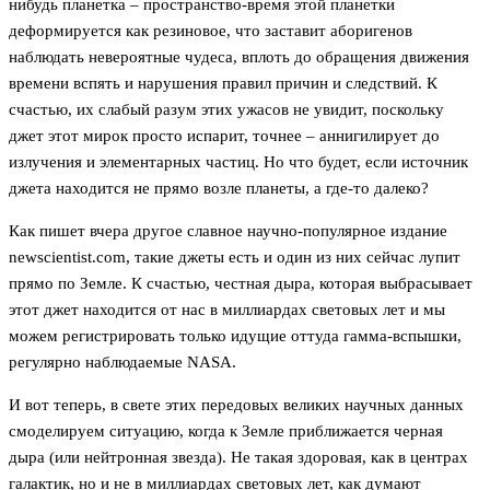
нибудь планетка – пространство-время этой планетки
деформируется как резиновое, что заставит аборигенов
наблюдать невероятные чудеса, вплоть до обращения движения
времени вспять и нарушения правил причин и следствий. К
счастью, их слабый разум этих ужасов не увидит, поскольку
джет этот мирок просто испарит, точнее – аннигилирует до
излучения и элементарных частиц. Но что будет, если источник
джета находится не прямо возле планеты, а где-то далеко?
Как пишет вчера другое славное научно-популярное издание
newscientist.com, такие джеты есть и один из них сейчас лупит
прямо по Земле. К счастью, честная дыра, которая выбрасывает
этот джет находится от нас в миллиардах световых лет и мы
можем регистрировать только идущие оттуда гамма-вспышки,
регулярно наблюдаемые NASA.
И вот теперь, в свете этих передовых великих научных данных
смоделируем ситуацию, когда к Земле приближается черная
дыра (или нейтронная звезда). Не такая здоровая, как в центрах
галактик, но и не в миллиардах световых лет, как думают