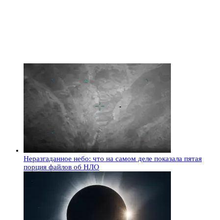
Неразгаданное небо: что на самом деле показала пятая
порция файлов об НЛО