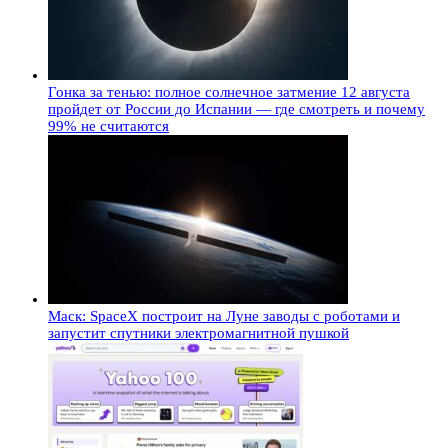
Гонка за тенью: полное солнечное затмение 12 августа
пройдет от России до Испании — где смотреть и почему
99% не считаются
Маск: SpaceX построит на Луне заводы с роботами и
запустит спутники электромагнитной пушкой