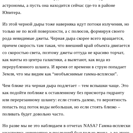
астрономы, а пусть она находится сейчас где-то в районе
Юпитера.
Из этой черной дыры тоже наверняка идут потоки излучения, но
только не по всей поверхности, а с полюсов, формируя своего
рода невидимые джеты. Черная дыра скорее всего вращается,
причем скорость там такая, что внешний край объекта двигается
со скоростью света, поэтому джеты оттуда не красиво торчат,
как мачты из центра галактики, а вылетают, как вода из
перерубленного шланга. И время от времени в струю попадает
Земля, что мы видим как “необъяснимые гамма-всплески”.
Чем ближе эта черная дыра подлетает – тем вспышки чаще. Это
как подойти поближе к оставленному без присмотра гидранту
или перерезанному шлангу: если стоять далеко, то вероятность
попасть под поток воды небольшая, но если стоять близко –
поливать будет довольно часто.
Но разве мы не это наблюдаем в отчетах NASA? Гамма-всплески
участились невероятно и последний был только вчера, а до этого