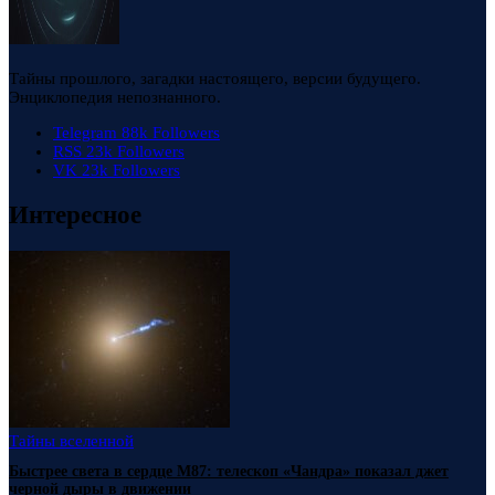
Тайны прошлого, загадки настоящего, версии будущего.
Энциклопедия непознанного.
Telegram
88k
Followers
RSS
23k
Followers
VK
23k
Followers
Интересное
Тайны вселенной
Быстрее света в сердце М87: телескоп «Чандра» показал джет
черной дыры в движении