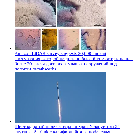
Amazon LiDAR survey suggests 20,000 ancient
earАмазония, которой не должно было быть: лазеры нашли
более 20 тысяч древних земляных сооружений под
пологом лесаthworks
Шестнадцатый полет ветерана: SpaceX запустила 24
спутника Starlink с калифорнийского побережья