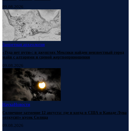
09.08.2026
Запретная археология
«Туда нет пути»: в джунглях Мексики найден неизвестный город
майя с алтарями и сценой жертвоприношения
09.08.2026
Наука
Новости
Солнечное затмение 12 августа: где и когда в США и Канаде Луна
«откусит» кусок Солнца
09.08.2026