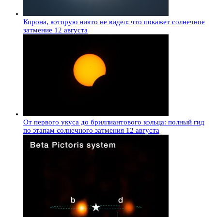
Корона, которую никто не видел: что покажет солнечное
затмение 12 августа
От первого укуса до бриллиантового кольца: полный гид
по этапам солнечного затмения 12 августа