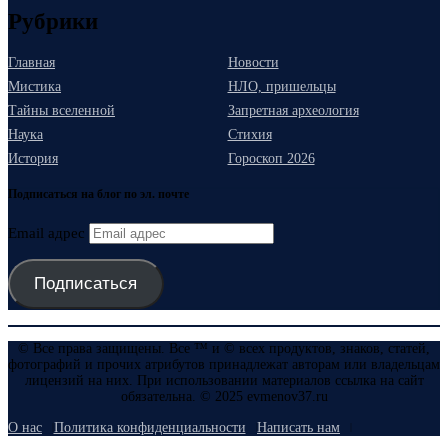
Рубрики
Главная
Новости
Мистика
НЛО, пришельцы
Тайны вселенной
Запретная археология
Наука
Стихия
История
Гороскоп 2026
Подписаться на блог по эл. почте
Email адрес
Подписаться
© Все права защищены. Все ™ и © всех продуктов, знаков, статей,
фотографий и прочих атрибутов принадлежат авторам или владельцам
лицензий на них. При использовании материалов ссылка на сайт
обязательна. © 2025 evmenov37.ru
О нас
Политика конфиденциальности
Написать нам