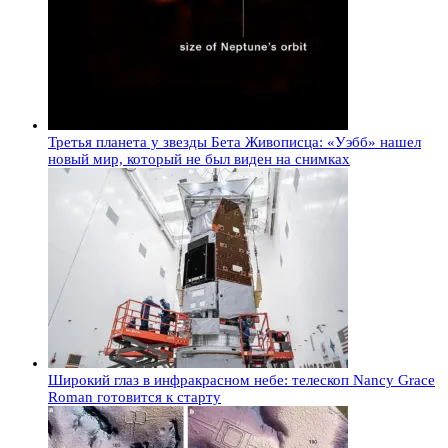
Третья планета у звезды Бета Живописца: «Уэбб» нашел
новый мир, который не был виден на снимках
Широкий глаз в инфракрасном небе: телескоп Nancy Grace
Roman готовится к старту