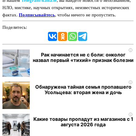
В нашем
Telegram‑канале
, вы найдёте новости о непознанном,
НЛО, мистике, научных открытиях, неизвестных исторических
фактах.
Подписывайтесь
, чтобы ничего не пропустить.
Поделитесь:
i
Рак начинается не с боли: онколог
назвал первый «тихий» признак болезни
i
Обнаружена тайная семья пропавшего
Усольцева: вторая жена и дочь
i
Какие товары пропадут из магазинов с 1
августа 2026 года