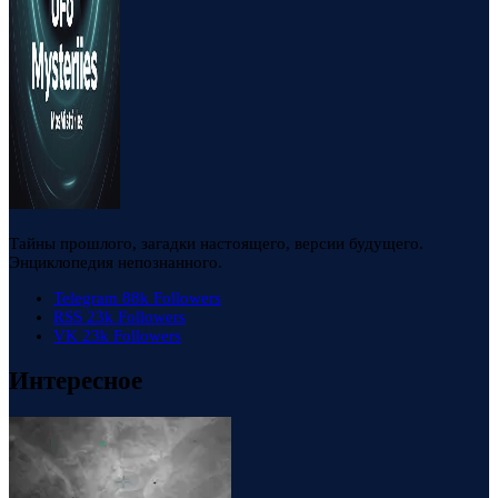
Тайны прошлого, загадки настоящего, версии будущего.
Энциклопедия непознанного.
Telegram
88k
Followers
RSS
23k
Followers
VK
23k
Followers
Интересное