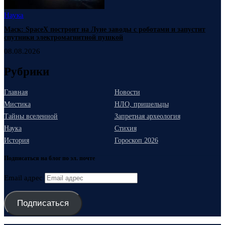
Наука
Маск: SpaceX построит на Луне заводы с роботами и запустит
спутники электромагнитной пушкой
08.08.2026
Рубрики
Главная
Новости
Мистика
НЛО, пришельцы
Тайны вселенной
Запретная археология
Наука
Стихия
История
Гороскоп 2026
Подписаться на блог по эл. почте
Email адрес
Подписаться