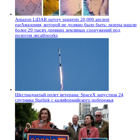
Amazon LiDAR survey suggests 20,000 ancient
earАмазония, которой не должно было быть: лазеры нашли
более 20 тысяч древних земляных сооружений под
пологом лесаthworks
Шестнадцатый полет ветерана: SpaceX запустила 24
спутника Starlink с калифорнийского побережья