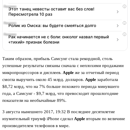
i
Этот танец невесты оставит вас без слов!
Пересмотрела 10 раз
i
Ролик из Омска: вы будете смеяться долго
i
Рак начинается не с боли: онколог назвал первый
«тихий» признак болезни
Таким образом, прибыль Самсунг стала рекордной, столь
успешные результаты связаны сначала с неплохими продажами
микропроцессоров и дисплеев.
Apple
же за отчетный период
смогла выручить около 45 млрд. долларов.
Apple
заработала
$8,72 млрд, что на 7% больше похожего периода минувшего
года, а Самсунг - $9,7 млрд, что превосходит прошлогодние
показатели на необычайные 89%.
3 августа нынешнего 2017, 19:32 В последнее десятилетие
изумительный триумф iPhone сделал
Apple
вторым по величине
производителем телефонов в мире.