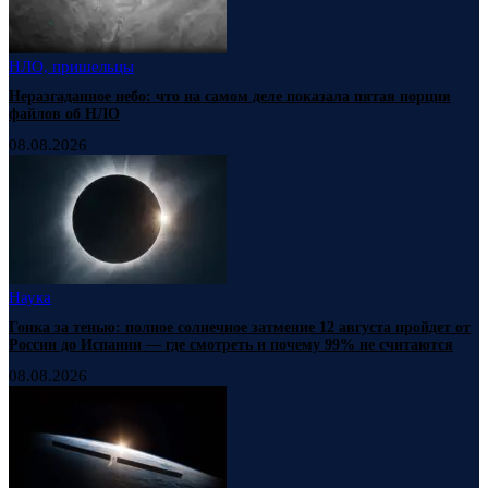
НЛО, пришельцы
Неразгаданное небо: что на самом деле показала пятая порция
файлов об НЛО
08.08.2026
Наука
Гонка за тенью: полное солнечное затмение 12 августа пройдет от
России до Испании — где смотреть и почему 99% не считаются
08.08.2026