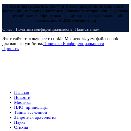
© Все права защищены. Все ™ и © всех продуктов, знаков, статей,
фотографий и прочих атрибутов принадлежат авторам или владельцам
лицензий на них. При использовании материалов ссылка на сайт
обязательна. © 2025 evmenov37.ru
О нас
Политика конфиденциальности
Написать нам
Этот сайт стал вкуснее с cookie Мы используем файлы cookie
для вашего удобства.
Политика Конфиденциальности
Принять
Главная
Новости
Мистика
НЛО, пришельцы
Тайны вселенной
Запретная археология
Наука
Стихия