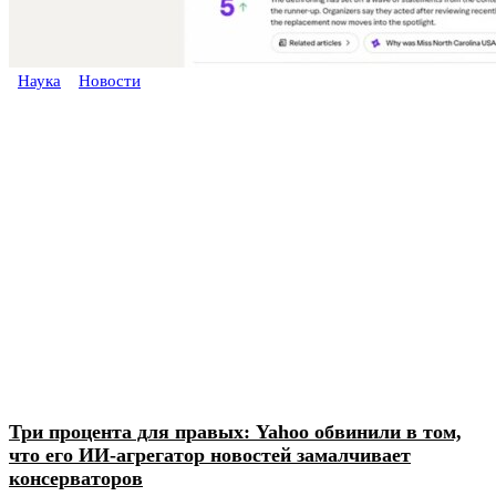
Наука
Новости
Три процента для правых: Yahoo обвинили в том,
что его ИИ-агрегатор новостей замалчивает
консерваторов