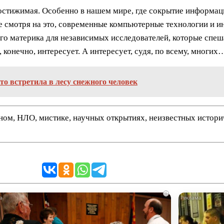
постижимая. Особенно в нашем мире, где сокрытие информац
 Не смотря на это, современные компьютерные технологии и 
го материка для независимых исследователей, которые спеш
 конечно, интересует. А интересует, судя, по всему, многих
о встретила в лесу снежного человек
нном, НЛО, мистике, научных открытиях, неизвестных истор
i