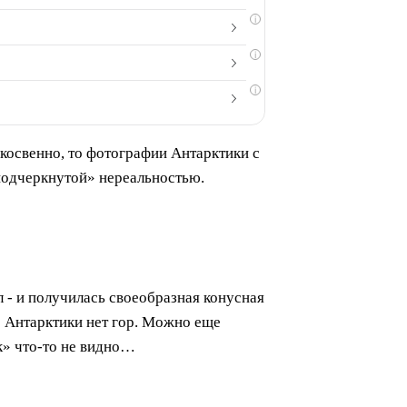
i
i
i
 косвенно, то фотографии Антарктики с
подчеркнутой» нереальностью.
л - и получилась своеобразная конусная
те Антарктики нет гор. Можно еще
к» что-то не видно…