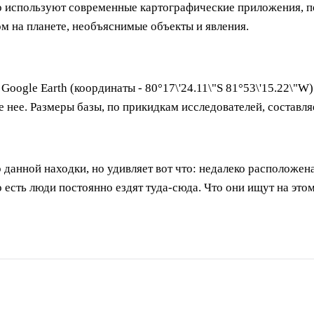
о используют современные картографические приложения, п
 на планете, необъяснимые объекты и явления.
ogle Earth (координаты - 80°17\'24.11\"S 81°53\'15.22\"W)
е нее. Размеры базы, по прикидкам исследователей, составля
ор данной находки, но удивляет вот что: недалеко расположен
 есть люди постоянно ездят туда-сюда. Что они ищут на этом