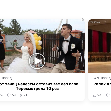
i
ч. назад
24 ч. назад
от танец невесты оставит вас без слов!
Ролик дл
Пересмотрела 10 раз
228
54
71
245