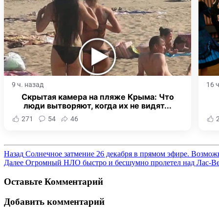
9 ч. назад
16 
Скрытая камера на пляже Крыма: Что
люди вытворяют, когда их не видят...
271
54
46
Назад
Солнечное затмение 26 декабря в прямом эфире. Возмож
Далее
Огромный НЛО быстро и бесшумно пролетел над Лас-В
Оставьте Комментарий
Добавить комментарий