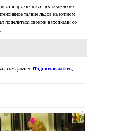
ии от широких масс поставлено во
интенсивное таяние льдов на южном
ат поделиться своими находками со
…
ических фактах.
Подписывайтесь
,
i