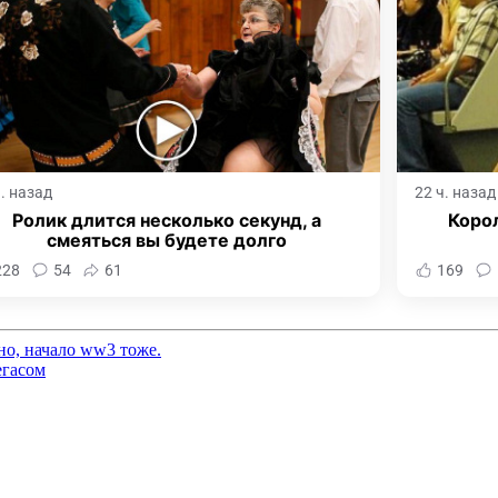
ч. назад
22 ч. назад
Ролик длится несколько секунд, а
Корол
смеяться вы будете долго
228
54
61
169
но, начало ww3 тоже.
егасом