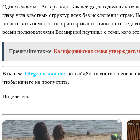
Одним словом – Антарктида! Как всегда, загадочная и не 
главу угла властных структур всех без исключения стран.
полюсе хоть немного, но приоткрывают тайны этого ледово
всеми пользователями Всемирной паутины, с теми, кого это,
Прочитайте также
Калифорнийская семья утверждает, чт
В нашем
Telegram‑канале
, вы найдёте новости о непозна
чтобы ничего не пропустить.
Поделитесь:
i