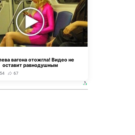
ева вагона отожгла! Видео не
оставит равнодушным
54
67