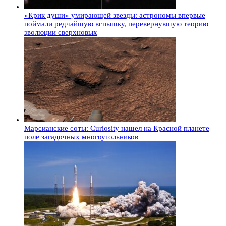
«Крик души» умирающей звезды: астрономы впервые
поймали редчайшую вспышку, перевернувшую теорию
эволюции сверхновых
Марсианские соты: Curiosity нашел на Красной планете
поле загадочных многоугольников