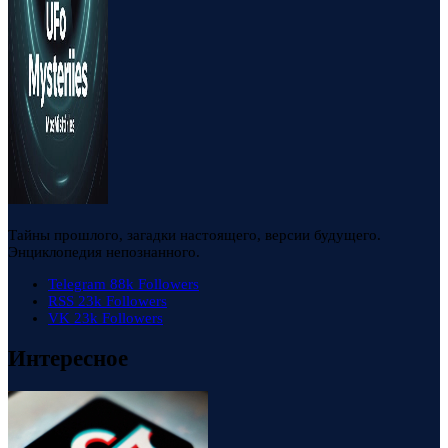
Тайны прошлого, загадки настоящего, версии будущего.
Энциклопедия непознанного.
Telegram
88k
Followers
RSS
23k
Followers
VK
23k
Followers
Интересное