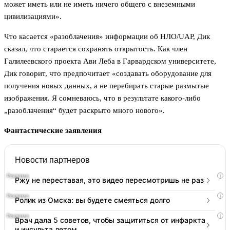
может иметь или не иметь ничего общего с внеземными
цивилизациями».
Что касается «разоблачения» информации об НЛО/UAP, Дик
сказал, что старается сохранять открытость. Как член
Галилеевского проекта Ави Леба в Гарвардском университете,
Дик говорит, что предпочитает «создавать оборудование для
получения новых данных, а не перебирать старые размытые
изображения. Я сомневаюсь, что в результате какого-либо
„разоблачения“ будет раскрыто много нового».
Фантастические заявления
Новости партнеров
i
Ржу не переставая, это видео пересмотришь не раз
i
Ролик из Омска: вы будете смеяться долго
i
Врач дала 5 советов, чтобы защититься от инфаркта
и инсульта летом