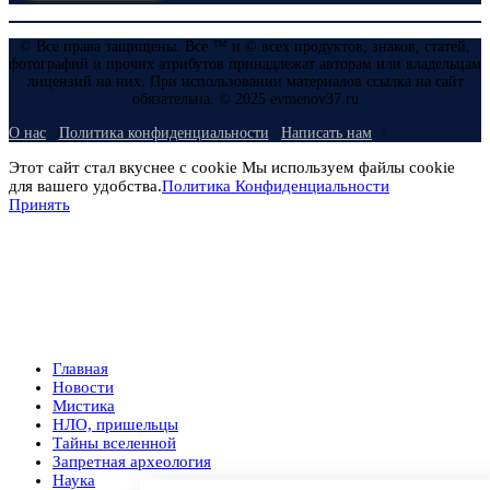
© Все права защищены. Все ™ и © всех продуктов, знаков, статей,
фотографий и прочих атрибутов принадлежат авторам или владельцам
лицензий на них. При использовании материалов ссылка на сайт
обязательна. © 2025 evmenov37.ru
О нас
Политика конфиденциальности
Написать нам
Этот сайт стал вкуснее с cookie Мы используем файлы cookie
для вашего удобства.
Политика Конфиденциальности
Принять
Главная
Новости
Мистика
НЛО, пришельцы
Тайны вселенной
Запретная археология
Наука