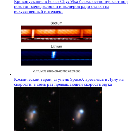
Кровопускание в Foster City: Visa безжалостно пускает под
нож топ-менеджеров и инженеров ради ставки на
искусственный интеллект
Космический таран: ступень SpaceX врезалась в Луну на
скорости, в семь раз превышающей скорость звука