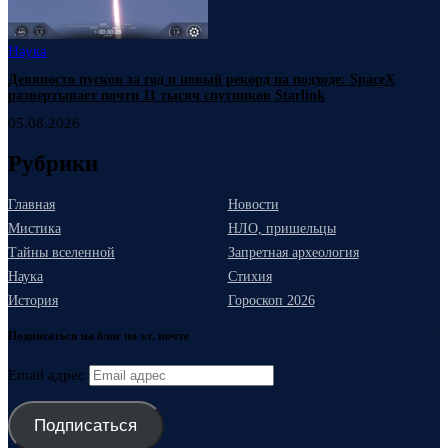
Наука
Девяносто пусков за год и новый рекорд на подходе: SpaceX
развертывает почти 11 тысяч спутников Starlink
05.08.2026
Рубрики
Главная
Новости
Мистика
НЛО, пришельцы
Тайны вселенной
Запретная археология
Наука
Стихия
История
Гороскоп 2026
Подписаться на блог по эл. почте
Email адрес
Подписаться