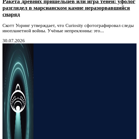
Ракета древних пришельцев или игра теней: уфолог
разглядел в марсианском камне неразорвавшийся
снаряд
Скотт Уоринг утверждает, что Curiosity сфотографировал следы
инопланетной войны. Учёные непреклонны: это...
30.07.2026