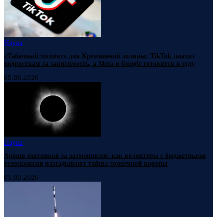
Наука
«Табачный момент» для Кремниевой долины: TikTok платит
подросткам за зависимость, а Meta и Google готовятся к суду
05.08.2026
Наука
Армия охотников за затмениями: как волонтеры с бюджетными
телескопами разгадывают тайны солнечной короны
05.08.2026