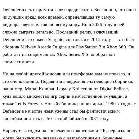
Defender в некотором смысле парадоксален. Бесспорно, это одна
из лучших аркад всех времён, определившая ту самую
«одноразовую» магию по всему миру. Но в 2026 году в неё
сложно сыграть легально. Последний релиз, включавший
Defender и его сиквел Stargate, состоялся в 2013 году — это был
сборник Midway Arcade Origins для PlayStation 3 и Xbox 360. Он
работает на современных Xbox Series X|S по обратной
совместимости.
Но на любой другой консоли или платформе вам не повезло, и
это очень обидно. Недавно мы видели впечатляющие сборники,
например, Mortal Kombat: Legacy Kollection от Digital Eclipse,
куда вошло множество игр серии в качественной эмуляции, а
также Tetris Forever. Новый сборник ранних аркад 1980-х годов с
Defender в качестве жемчужины стал бы фантастическим
способом почтить её 50-летний юбилей в 2031 году.
Наряду с выходом на современных консолях и ПК, переиздание
могло бы включить интервью с разработчиками, бонусные