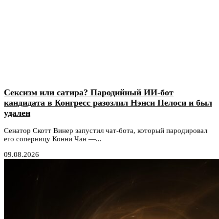
Сексизм или сатира? Пародийный ИИ-бот
кандидата в Конгресс разозлил Нэнси Пелоси и был
удален
Сенатор Скотт Винер запустил чат-бота, который пародировал
его соперницу Конни Чан —...
09.08.2026