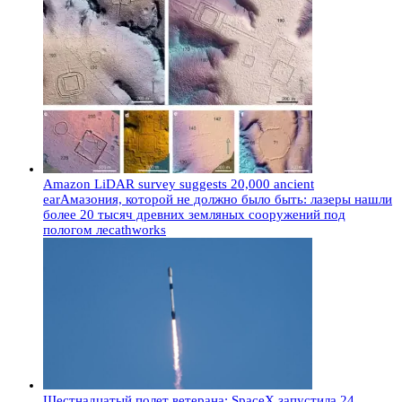
Amazon LiDAR survey suggests 20,000 ancient
earАмазония, которой не должно было быть: лазеры нашли
более 20 тысяч древних земляных сооружений под
пологом лесаthworks
Шестнадцатый полет ветерана: SpaceX запустила 24