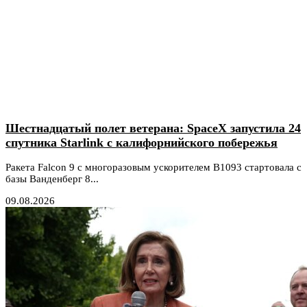
Шестнадцатый полет ветерана: SpaceX запустила 24
спутника Starlink с калифорнийского побережья
Ракета Falcon 9 с многоразовым ускорителем B1093 стартовала с
базы Ванденберг 8...
09.08.2026