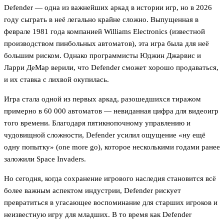
Defender — одна из важнейших аркад в истории игр, но в 2026
году сыграть в неё легально крайне сложно. Выпущенная в
феврале 1981 года компанией Williams Electronics (известной
производством пинбольных автоматов), эта игра была для неё
большим риском. Однако программисты Юджин Джарвис и
Ларри ДеМар верили, что Defender сможет хорошо продаваться,
и их ставка с лихвой окупилась.
Игра стала одной из первых аркад, разошедшихся тиражом
примерно в 60 000 автоматов — невиданная цифра для видеоигр
того времени. Благодаря пятикнопочному управлению и
чудовищной сложности, Defender усилил ощущение «ну ещё
одну попытку» (one more go), которое несколькими годами ранее
заложили Space Invaders.
Но сегодня, когда сохранение игрового наследия становится всё
более важным аспектом индустрии, Defender рискует
превратиться в угасающее воспоминание для старших игроков и
неизвестную игру для младших. В то время как Defender