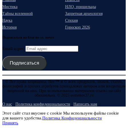
Мистика
НЛО, пришельцы
Тайны вселенной
Запретная археология
Наука
Стихия
История
Гороскоп 2026
Подписаться на блог по эл. почте
Email адрес
Подписаться
© Все права защищены. Все ™ и © всех продуктов, знаков, статей,
фотографий и прочих атрибутов принадлежат авторам или владельцам
лицензий на них. При использовании материалов ссылка на сайт
обязательна. © 2025 evmenov37.ru
О нас
Политика конфиденциальности
Написать нам
Этот сайт стал вкуснее с cookie Мы используем файлы cookie
для вашего удобства.
Политика Конфиденциальности
Принять