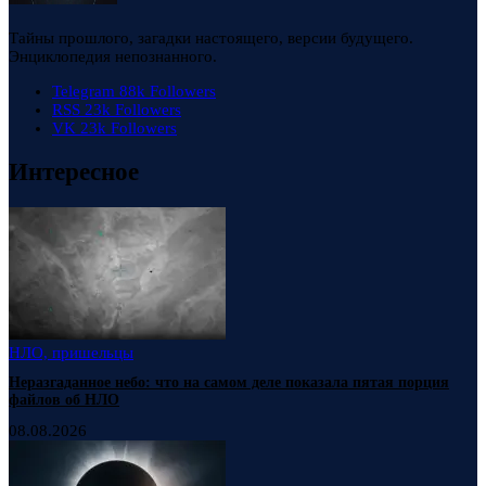
Тайны прошлого, загадки настоящего, версии будущего.
Энциклопедия непознанного.
Telegram
88k
Followers
RSS
23k
Followers
VK
23k
Followers
Интересное
НЛО, пришельцы
Неразгаданное небо: что на самом деле показала пятая порция
файлов об НЛО
08.08.2026