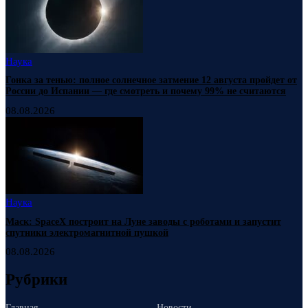
Наука
Гонка за тенью: полное солнечное затмение 12 августа пройдет от
России до Испании — где смотреть и почему 99% не считаются
08.08.2026
Наука
Маск: SpaceX построит на Луне заводы с роботами и запустит
спутники электромагнитной пушкой
08.08.2026
Рубрики
Главная
Новости