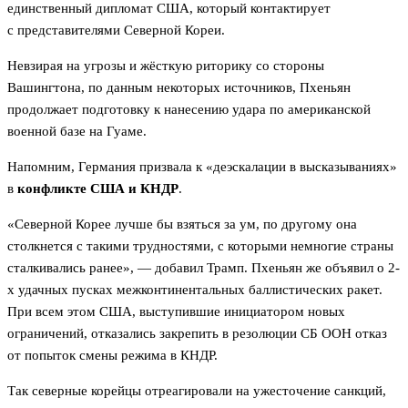
единственный дипломат США, который контактирует
с представителями Северной Кореи.
Невзирая на угрозы и жёсткую риторику со стороны
Вашингтона, по данным некоторых источников, Пхеньян
продолжает подготовку к нанесению удара по американской
военной базе на Гуаме.
Напомним, Германия призвала к «деэскалации в высказываниях»
в
конфликте США и КНДР
.
«Северной Корее лучше бы взяться за ум, по другому она
столкнется с такими трудностями, с которыми немногие страны
сталкивались ранее», — добавил Трамп. Пхеньян же объявил о 2-
х удачных пусках межконтинентальных баллистических ракет.
При всем этом США, выступившие инициатором новых
ограничений, отказались закрепить в резолюции СБ ООН отказ
от попыток смены режима в КНДР.
Так северные корейцы отреагировали на ужесточение санкций,