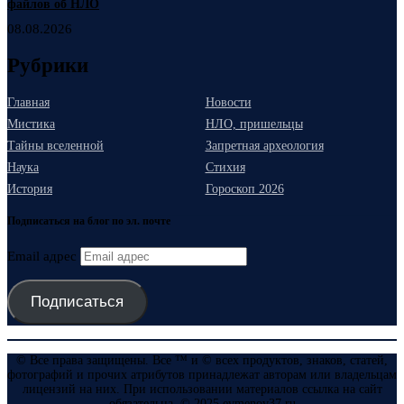
файлов об НЛО
08.08.2026
Рубрики
Главная
Новости
Мистика
НЛО, пришельцы
Тайны вселенной
Запретная археология
Наука
Стихия
История
Гороскоп 2026
Подписаться на блог по эл. почте
Email адрес
Подписаться
© Все права защищены. Все ™ и © всех продуктов, знаков, статей,
фотографий и прочих атрибутов принадлежат авторам или владельцам
лицензий на них. При использовании материалов ссылка на сайт
обязательна. © 2025 evmenov37.ru