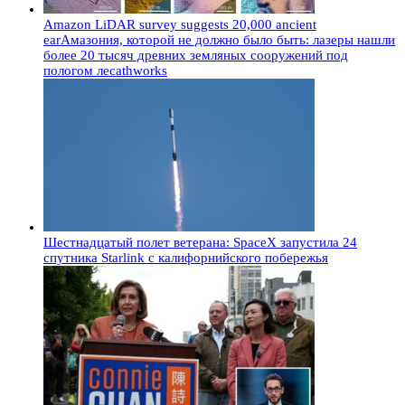
Amazon LiDAR survey suggests 20,000 ancient
earАмазония, которой не должно было быть: лазеры нашли
более 20 тысяч древних земляных сооружений под
пологом лесаthworks
Шестнадцатый полет ветерана: SpaceX запустила 24
спутника Starlink с калифорнийского побережья