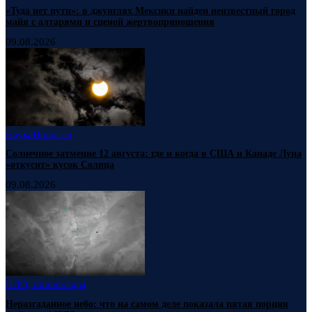
«Туда нет пути»: в джунглях Мексики найден неизвестный город
майя с алтарями и сценой жертвоприношения
09.08.2026
Наука
Новости
Солнечное затмение 12 августа: где и когда в США и Канаде Луна
«откусит» кусок Солнца
09.08.2026
НЛО, пришельцы
Неразгаданное небо: что на самом деле показала пятая порция