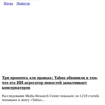
Наука
Новости
Три процента для правых: Yahoo обвинили в том,
что его ИИ-агрегатор новостей замалчивает
консерваторов
Расследование Media Research Center показало: из 1218 статей,
попавших в ленту «Yahoo...