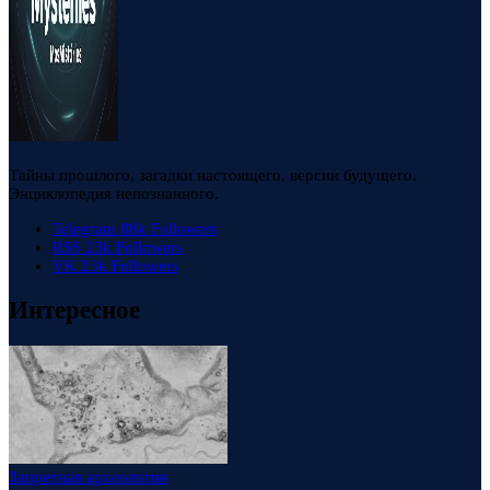
Тайны прошлого, загадки настоящего, версии будущего.
Энциклопедия непознанного.
Telegram
88k
Followers
RSS
23k
Followers
VK
23k
Followers
Интересное
Запретная археология