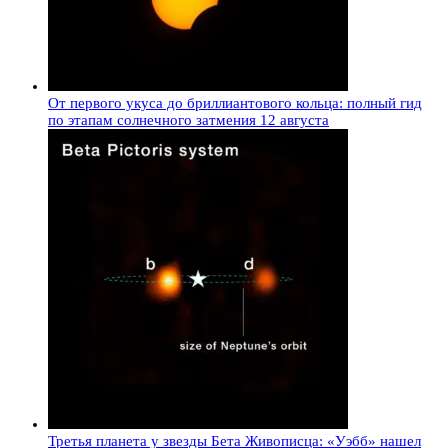
От первого укуса до бриллиантового кольца: полный гид
по этапам солнечного затмения 12 августа
Третья планета у звезды Бета Живописца: «Уэбб» нашел