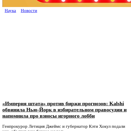
Наука
Новости
«Империя штата» против биржи прогнозов: Kalshi
обвинила Нью-Йорк в избирательном правосудии и
напомнила про взносы игорного лобби
Генпрокурор Летиция Джеймс и губернатор Кэти Хокул подали