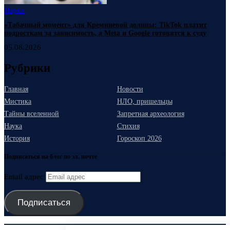
Наука
«Табачный момент» для Кремниевой долины: TikTok платит
подросткам за зависимость, а Meta и Google готовятся к суду
05.08.2026
Рубрики
Главная
Новости
Мистика
НЛО, пришельцы
Тайны вселенной
Запретная археология
Наука
Стихия
История
Гороскоп 2026
Подписаться на блог по эл. почте
Email адрес
Подписаться