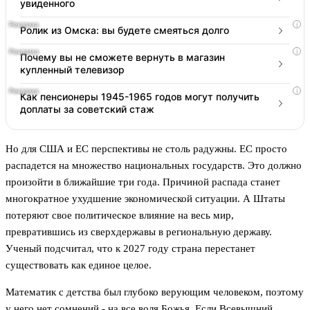
увиденного
i
Ролик из Омска: вы будете смеяться долго
i
Почему вы не сможете вернуть в магазин
купленный телевизор
i
Как пенсионеры 1945-1965 годов могут получить
доплаты за советский стаж
Но для США и ЕС перспективы не столь радужны. ЕС просто
распадется на множество национальных государств. Это должно
произойти в ближайшие три года. Причиной распада станет
многократное ухудшение экономической ситуации. А Штаты
потеряют свое политическое влияние на весь мир,
превратившись из сверхдержавы в региональную державу.
Ученый подсчитал, что к 2027 году страна перестанет
существовать как единое целое.
Математик с детства был глубоко верующим человеком, поэтому
у него нет сомнений - на все воля Божья. Если Всевышний