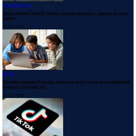
Наука
Новости
Apple против OpenAI: битва титанов началась с письма не тому
азиату
05.08.2026
Наука
Планшет раньше букваря: родители хотят учить детей цифровой
грамоте с четырех лет
05.08.2026