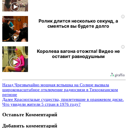
i
Ролик длится несколько секунд, а
смеяться вы будете долго
i
Королева вагона отожгла! Видео не
оставит равнодушным
Назад
Чрезвычайно мощная вспышка на Солнце вызвала
широкомасштабное отключение радиосвязи в Тихоокеанском
регионе
Далее
Красноглазые существа, прилетевшие в оранжевом диске.
Что увидели жители 5 стран в 1976 году?
Оставьте Комментарий
Добавить комментарий