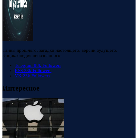
Тайны прошлого, загадки настоящего, версии будущего.
Энциклопедия непознанного.
Telegram
88k
Followers
RSS
23k
Followers
VK
23k
Followers
Интересное