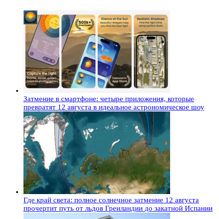
Затмение в смартфоне: четыре приложения, которые
превратят 12 августа в идеальное астрономическое шоу
Где край света: полное солнечное затмение 12 августа
прочертит путь от льдов Гренландии до закатной Испании