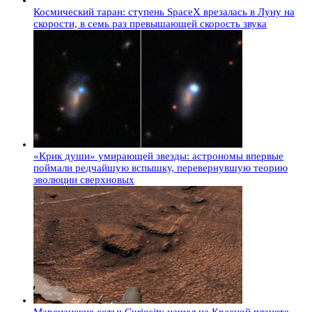
Космический таран: ступень SpaceX врезалась в Луну на
скорости, в семь раз превышающей скорость звука
«Крик души» умирающей звезды: астрономы впервые
поймали редчайшую вспышку, перевернувшую теорию
эволюции сверхновых