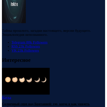
Тайны прошлого, загадки настоящего, версии будущего.
Энциклопедия непознанного.
Telegram
88k
Followers
RSS
23k
Followers
VK
23k
Followers
Интересное
Наука
Солнечный серп над Британией: где, когда и как увидеть