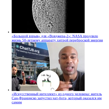
«Большой взрыв» для «Вояджера-2»: NASA продлило
жизнь 50-летнему аппарату хитрой переброской энергии
«Искусственный интеллект» из одного человека: житель
Сан-Франциско запустил чат-бота, который оказался им
самим