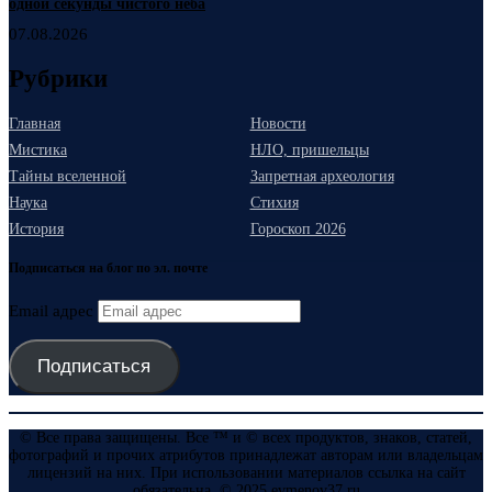
одной секунды чистого неба
07.08.2026
Рубрики
Главная
Новости
Мистика
НЛО, пришельцы
Тайны вселенной
Запретная археология
Наука
Стихия
История
Гороскоп 2026
Подписаться на блог по эл. почте
Email адрес
Подписаться
© Все права защищены. Все ™ и © всех продуктов, знаков, статей,
фотографий и прочих атрибутов принадлежат авторам или владельцам
лицензий на них. При использовании материалов ссылка на сайт
обязательна. © 2025 evmenov37.ru