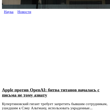
Наука
Новости
Apple против OpenAI: битва титанов началась с
письма не тому азиату
Купертиновский гигант требует запретить бывшим сотрудникам,
ушедшим к Сэму Альтману, использовать украденные...