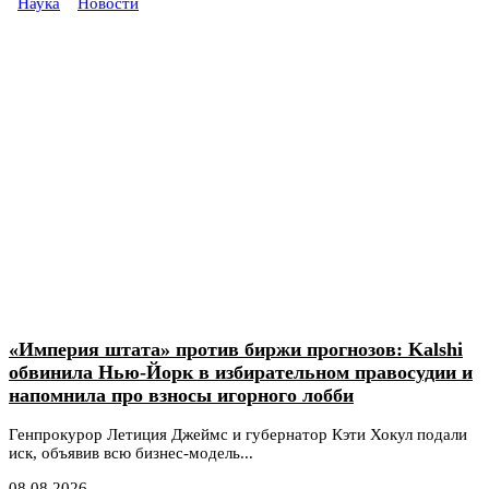
Наука
Новости
«Империя штата» против биржи прогнозов: Kalshi
обвинила Нью-Йорк в избирательном правосудии и
напомнила про взносы игорного лобби
Генпрокурор Летиция Джеймс и губернатор Кэти Хокул подали
иск, объявив всю бизнес-модель...
08.08.2026