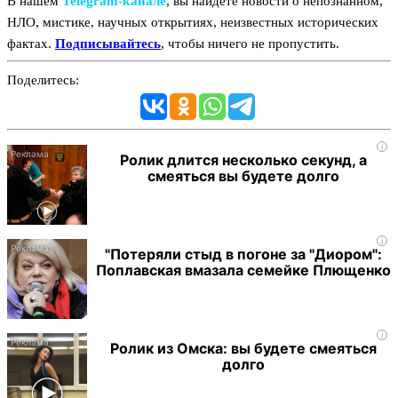
В нашем
Telegram‑канале
, вы найдёте новости о непознанном,
НЛО, мистике, научных открытиях, неизвестных исторических
фактах.
Подписывайтесь
, чтобы ничего не пропустить.
Поделитесь:
i
Ролик длится несколько секунд, а
смеяться вы будете долго
i
"Потеряли стыд в погоне за "Диором":
Поплавская вмазала семейке Плющенко
i
Ролик из Омска: вы будете смеяться
долго