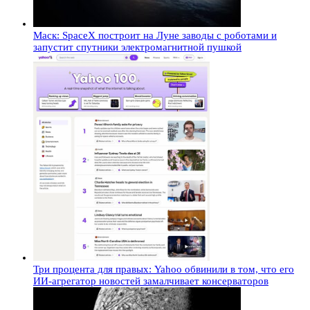
Маск: SpaceX построит на Луне заводы с роботами и
запустит спутники электромагнитной пушкой
Три процента для правых: Yahoo обвинили в том, что его
ИИ-агрегатор новостей замалчивает консерваторов