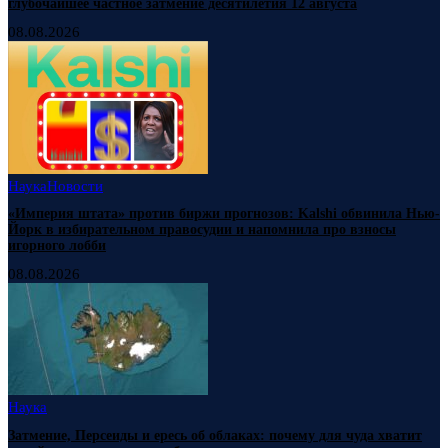
глубочайшее частное затмение десятилетия 12 августа
08.08.2026
Наука
Новости
«Империя штата» против биржи прогнозов: Kalshi обвинила Нью-
Йорк в избирательном правосудии и напомнила про взносы
игорного лобби
08.08.2026
Наука
Затмение, Персеиды и ересь об облаках: почему для чуда хватит