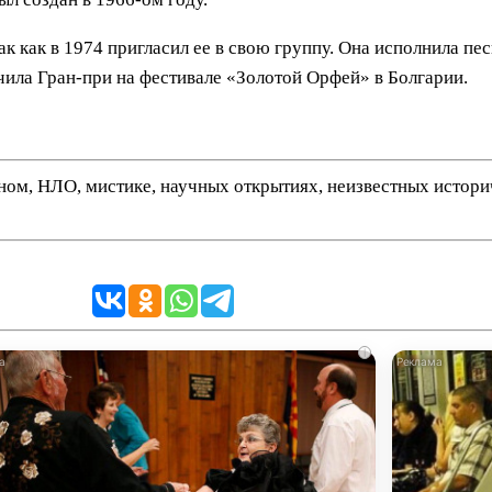
так как в 1974 пригласил ее в свою группу. Она исполнила 
чила Гран-при на фестивале «Золотой Орфей» в Болгарии.
нном, НЛО, мистике, научных открытиях, неизвестных истор
i