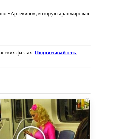
песню «Арлекино», которую аранжировал
ических фактах.
Подписывайтесь
,
i