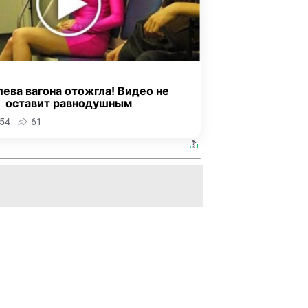
ева вагона отожгла! Видео не
оставит равнодушным
54
61