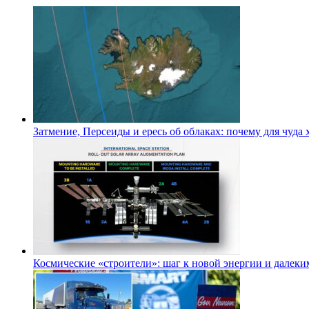
Затмение, Персеиды и ересь об облаках: почему для чуда
Космические «строители»: шаг к новой энергии и далеки