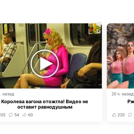
i
ч. назад
20 ч. назад
Королева вагона отожгла! Видео не
Рж
оставит равнодушным
205
54
60
220