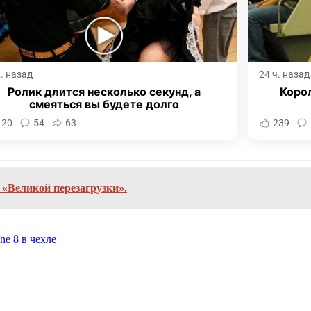
ч. назад
24 ч. назад
Ролик длится несколько секунд, а
Корол
смеяться вы будете долго
120
54
63
239
 «Великой перезагрузки».
ne 8 в чехле