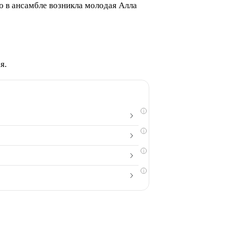
ю в ансамбле возникла молодая Алла
я.
i
i
i
i