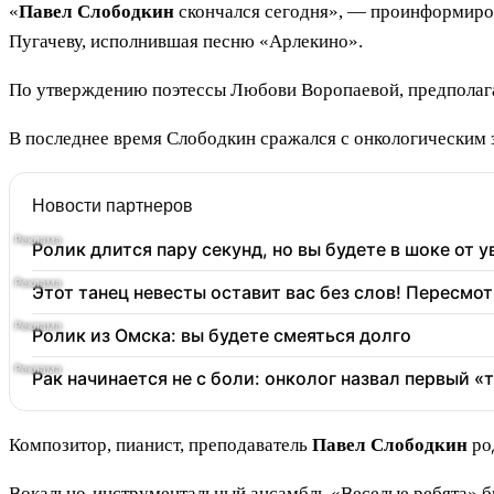
«
Павел Слободкин
скончался сегодня», — проинформирова
Пугачеву, исполнившая песню «Арлекино».
По утверждению поэтессы Любови Воропаевой, предполагае
В последнее время Слободкин сражался с онкологическим з
Новости партнеров
Ролик длится пару секунд, но вы будете в шоке от 
Этот танец невесты оставит вас без слов! Пересмот
Ролик из Омска: вы будете смеяться долго
Рак начинается не с боли: онколог назвал первый «
Композитор, пианист, преподаватель
Павел Слободкин
род
Вокально-инструментальный ансамбль «Веселые ребята» бы