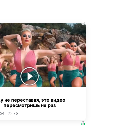
i
у не переставая, это видео
пересмотришь не раз
54
76