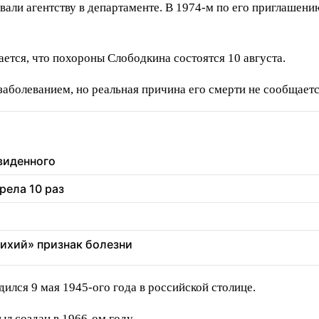
ли агентству в департаменте. В 1974-м по его приглашени
тся, что похороны Слободкина состоятся 10 августа.
аболеванием, но реальная причина его смерти не сообщаетс
увиденного
рела 10 раз
тихий» признак болезни
ился 9 мая 1945-ого года в российской столице.
л создан в 1966-ом году.